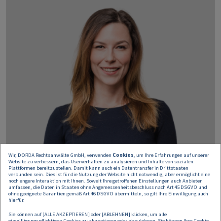
Wir, DORDA Rechtsanwälte GmbH, verwenden
Cookies
, um Ihre Erfahrungen auf unserer
Website zu verbessern, das Userverhalten zu analysieren und Inhalte von sozialen
Plattformen bereitzustellen. Damit kann auch ein Datentransfer in Drittstaaten
verbunden sein. Dies ist für die Nutzung der Website nicht notwendig, aber ermöglicht eine
noch engere Interaktion mit Ihnen. Soweit Ihre getroffenen Einstellungen auch Anbieter
umfassen, die Daten in Staaten ohne Angemessenheitsbeschluss nach Art 45 DSGVO und
ohne geeignete Garantien gemäß Art 46 DSGVO übermitteln, so gilt Ihre Einwilligung auch
hierfür.
Alexandra Ciarnau
Sie können auf [ALLE AKZEPTIEREN] oder [ABLEHNEN] klicken, um alle
einwilligungspflichtigen Cookies zu akzeptieren oder abzulehnen. Sie können Ihre Cookie-