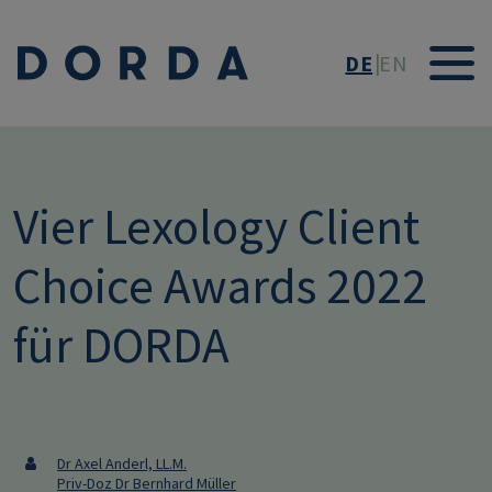
Direkt zum Inhalt
DE
EN
Vier Lexology Client
Choice Awards 2022
für DORDA
Dr Axel Anderl, LL.M.
Priv-Doz Dr Bernhard Müller