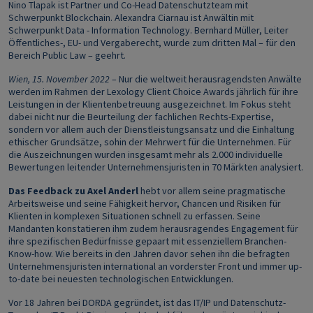
Nino Tlapak ist Partner und Co-Head Datenschutzteam mit
Schwerpunkt Blockchain. Alexandra Ciarnau ist Anwältin mit
Schwerpunkt Data - Information Technology. Bernhard Müller, Leiter
Öffentliches-, EU- und Vergaberecht, wurde zum dritten Mal – für den
Bereich Public Law – geehrt.
Wien, 15. November 2022
– Nur die weltweit herausragendsten Anwälte
werden im Rahmen der Lexology Client Choice Awards jährlich für ihre
Leistungen in der Klientenbetreuung ausgezeichnet. Im Fokus steht
dabei nicht nur die Beurteilung der fachlichen Rechts-Expertise,
sondern vor allem auch der Dienstleistungsansatz und die Einhaltung
ethischer Grundsätze, sohin der Mehrwert für die Unternehmen. Für
die Auszeichnungen wurden insgesamt mehr als 2.000 individuelle
Bewertungen leitender Unternehmensjuristen in 70 Märkten analysiert.
Das Feedback zu Axel Anderl
hebt vor allem seine pragmatische
Arbeitsweise und seine Fähigkeit hervor, Chancen und Risiken für
Klienten in komplexen Situationen schnell zu erfassen. Seine
Mandanten konstatieren ihm zudem herausragendes Engagement für
ihre spezifischen Bedürfnisse gepaart mit essenziellem Branchen-
Know-how. Wie bereits in den Jahren davor sehen ihn die befragten
Unternehmensjuristen international an vorderster Front und immer up-
to-date bei neuesten technologischen Entwicklungen.
Vor 18 Jahren bei DORDA gegründet, ist das IT/IP und Datenschutz-