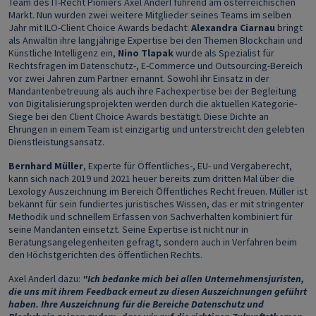
Team des IT-Recht Pioniers Axel Anderl führend am österreichischen
Markt. Nun wurden zwei weitere Mitglieder seines Teams im selben
Jahr mit ILO-Client Choice Awards bedacht:
Alexandra Ciarnau
bringt
als Anwältin ihre langjährige Expertise bei den Themen Blockchain und
Künstliche Intelligenz ein,
Nino Tlapak
wurde als Spezialist für
Rechtsfragen im Datenschutz-, E-Commerce und Outsourcing-Bereich
vor zwei Jahren zum Partner ernannt. Sowohl ihr Einsatz in der
Mandantenbetreuung als auch ihre Fachexpertise bei der Begleitung
von Digitalisierungsprojekten werden durch die aktuellen Kategorie-
Siege bei den Client Choice Awards bestätigt. Diese Dichte an
Ehrungen in einem Team ist einzigartig und unterstreicht den gelebten
Dienstleistungsansatz.
Bernhard Müller
, Experte für Öffentliches-, EU- und Vergaberecht,
kann sich nach 2019 und 2021 heuer bereits zum dritten Mal über die
Lexology Auszeichnung im Bereich Öffentliches Recht freuen. Müller ist
bekannt für sein fundiertes juristisches Wissen, das er mit stringenter
Methodik und schnellem Erfassen von Sachverhalten kombiniert für
seine Mandanten einsetzt. Seine Expertise ist nicht nur in
Beratungsangelegenheiten gefragt, sondern auch in Verfahren beim
den Höchstgerichten des öffentlichen Rechts.
Axel Anderl dazu:
"Ich bedanke mich bei allen Unternehmensjuristen,
die uns mit ihrem Feedback erneut zu diesen Auszeichnungen geführt
haben. Ihre Auszeichnung für die Bereiche Datenschutz und