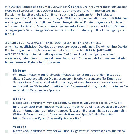
weltweit bedeutend und wird den Zugang zur Rechtsberatung
Wir, DORDA Rechtsanwälte GmbH, verwenden
Cookies
, um Ihre Erfahrungen auf unserer
mitunter revolutionieren. DORDA, EISENBERGER & HERZOG, HERBST
Website zu verbessern, das Userverhalten zu analysieren und Inhalte von sozialen
KINSKY, PHH RECHTSANWÄLTE, SCHÖNHERR, SCWP Schindhelm und
Plattformen bereitzustellen. Damit kann auch ein Datentransfer in Drittstaaten
WOLF THEISS als LTH Vienna Founding Members wollen durch
verbunden sein. Dies ist für die Nutzung der Website nicht notwendig, aber ermöglicht eine
noch engere Interaktion mit Ihnen. Soweit Ihre getroffenen Einstellungen auch Anbieter
gebündelte Stärke die Chancen der Digitalisierung für ihre Arbeit, die
umfassen, die Daten in Staaten ohne Angemessenheitsbeschluss nach Art 45 DSGVO und
Zukunft des Rechtsanwaltsberufs zum Vorteil ihrer Mandanten nutzen.
ohne geeignete Garantien gemäß Art 46 DSGVO übermitteln, so gilt Ihre Einwilligung auch
hierfür.
Konkret geht es um kanzlei-interne Effizienzsteigerung, die
Sie können auf [ALLE AKZEPTIEREN] oder [ABLEHNEN] klicken, um alle
Digitalisierung bestehender Prozesse, die Analyse und Umsetzung
einwilligungspflichtigen Cookies zu akzeptieren oder abzulehnen. Sie können Ihre Cookie-
neuer automatisierter Prozesse und die Entwicklung digitaler
Einstellungen durch die Schieberegler und Klick auf die Schaltfläche [AUSWAHL
AKZEPTIEREN] auch individuell anpassen. Sie können Ihre Einwilligung jederzeit
Zusatzservices sowie neuer Geschäftsmodelle über die reine
widerrufen, indem Sie zB unten auf dieser Website auf "Cookies" klicken. Weitere Details
Rechtsberatung hinaus.
finden Sie in den
Datenschutzhinweisen
.
Matomo
Wir nutzen Matomo zur Analyse der Webseitenbenutzung durch den Nutzer. Zu
diesem Zweck erstellt der Dienst pseudonymisierte Nutzungsprofile. Durch das
Setzen dieses Cookies sind wird in der Lage, wiederkehrende Nutzer zu erkennen
und zu zählen. Weitere Informationen zur Datenverarbeitung von Matomo finden Sie
unter
https://matomo.org/privacy
Spotify
Dieses Cookie wird vom Provider Spotify AB gesetzt. Wir verwenden es, um Audio-
Footer
Inhalte von Spotify auf unserer Website zu implementieren. Das Cookie dient zudem
Kontakt
Datenschutz
Impressum
dazu, Informationen zur Interaktion des Nutzers mit diesen Inhalten zu sammeln.
Weitere Informationen zur Datenverarbeitung von Spotify finden Sie unter:
Compliance
Cookies
https://www.spotify.com/de/legal/privacy-policy/
YouTube
Dieses Cookie wird vom Provider YouTube LLC gesetzt. Wir verwenden es, um Video-
Follow us on: