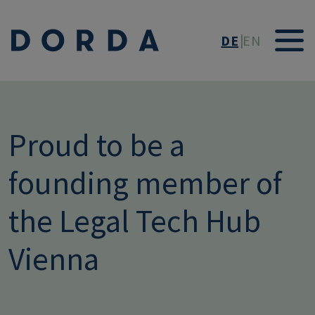
Direkt zum Inhalt
DE
EN
Proud to be a
founding member of
the Legal Tech Hub
Vienna