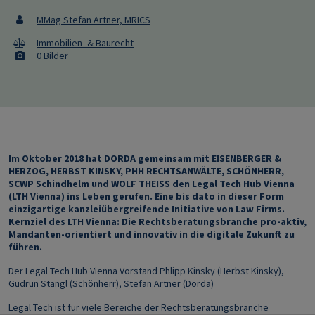
MMag Stefan Artner, MRICS
Immobilien- & Baurecht
0 Bilder
Im Oktober 2018 hat DORDA gemeinsam mit EISENBERGER &
HERZOG, HERBST KINSKY, PHH RECHTSANWÄLTE, SCHÖNHERR,
SCWP Schindhelm und WOLF THEISS den Legal Tech Hub Vienna
(LTH Vienna) ins Leben gerufen. Eine bis dato in dieser Form
einzigartige kanzleiübergreifende Initiative von Law Firms.
Kernziel des LTH Vienna: Die Rechtsberatungsbranche pro-aktiv,
Mandanten-orientiert und innovativ in die digitale Zukunft zu
führen.
Der Legal Tech Hub Vienna Vorstand Phlipp Kinsky (Herbst Kinsky),
Gudrun Stangl (Schönherr), Stefan Artner (Dorda)
Legal Tech ist für viele Bereiche der Rechtsberatungsbranche