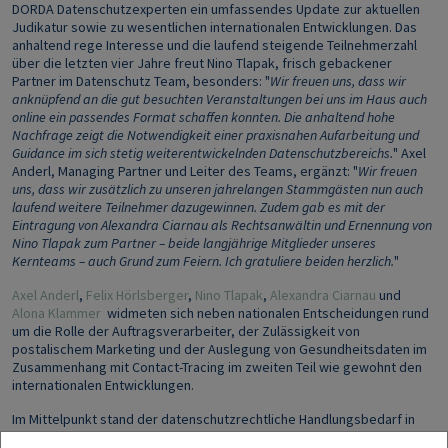
DORDA Datenschutzexperten ein umfassendes Update zur aktuellen
Judikatur sowie zu wesentlichen internationalen Entwicklungen. Das
anhaltend rege Interesse und die laufend steigende Teilnehmerzahl
über die letzten vier Jahre freut Nino Tlapak, frisch gebackener
Partner im Datenschutz Team, besonders: "
Wir freuen uns, dass wir
anknüpfend an die gut besuchten Veranstaltungen bei uns im Haus auch
online ein passendes Format schaffen konnten. Die anhaltend hohe
Nachfrage zeigt die Notwendigkeit einer praxisnahen Aufarbeitung und
Guidance im sich stetig weiterentwickelnden Datenschutzbereichs.
" Axel
Anderl, Managing Partner und Leiter des Teams, ergänzt: "
Wir freuen
uns, dass wir zusätzlich zu unseren jahrelangen Stammgästen nun auch
laufend weitere Teilnehmer dazugewinnen. Zudem gab es mit der
Eintragung von Alexandra Ciarnau als Rechtsanwältin und Ernennung von
Nino Tlapak zum Partner – beide langjährige Mitglieder unseres
Kernteams – auch Grund zum Feiern. Ich gratuliere beiden herzlich.
"
Axel Anderl
,
Felix Hörlsberger
,
Nino Tlapak
,
Alexandra Ciarnau
und
Alona Klammer
widmeten sich neben nationalen Entscheidungen rund
um die Rolle der Auftragsverarbeiter, der Zulässigkeit von
postalischem Marketing und der Auslegung von Gesundheitsdaten im
Zusammenhang mit Contact-Tracing im zweiten Teil wie gewohnt den
internationalen Entwicklungen.
Im Mittelpunkt stand der datenschutzrechtliche Handlungsbedarf in
Zusammenhang mit dem Brexit und wurden die neuen Data Breach