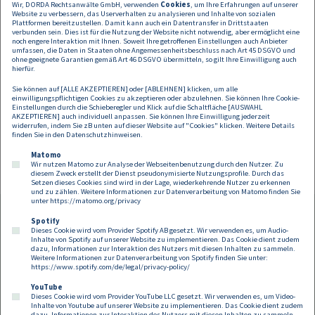
Notification Guidelines des EDPB vorgestellt. Anhand plakativer Use
Wir, DORDA Rechtsanwälte GmbH, verwenden
Cookies
, um Ihre Erfahrungen auf unserer
Website zu verbessern, das Userverhalten zu analysieren und Inhalte von sozialen
Cases wurden die unterschiedlichen Schritte in der Praxis – von der
Plattformen bereitzustellen. Damit kann auch ein Datentransfer in Drittstaaten
Dokumentation bis zur Benachrichtigung der Betroffenen – dargestellt.
verbunden sein. Dies ist für die Nutzung der Website nicht notwendig, aber ermöglicht eine
noch engere Interaktion mit Ihnen. Soweit Ihre getroffenen Einstellungen auch Anbieter
Das eingespielte und in Notfällen über
databreach@dorda.at
rasch
umfassen, die Daten in Staaten ohne Angemessenheitsbeschluss nach Art 45 DSGVO und
erreichbare Datenschutzteam kann hier bereits auf einen großen
ohne geeignete Garantien gemäß Art 46 DSGVO übermitteln, so gilt Ihre Einwilligung auch
Erfahrungsschatz der letzten Jahre zurückgreifen. Darüber hinaus
hierfür.
wurde der aktuellste Entwurf der ePrivacyVO und dessen praktischen
Sie können auf [ALLE AKZEPTIEREN] oder [ABLEHNEN] klicken, um alle
Auswirkungen diskutiert. Zu guter Letzt gab es noch einen Ausblick auf
einwilligungspflichtigen Cookies zu akzeptieren oder abzulehnen. Sie können Ihre Cookie-
das in den Startlöchern stehende
EuroPrivacy
Einstellungen durch die Schieberegler und Klick auf die Schaltfläche [AUSWAHL
AKZEPTIEREN] auch individuell anpassen. Sie können Ihre Einwilligung jederzeit
Zertifizierungsverfahren
, bei dem DORDA als exklusiver Partner für
widerrufen, indem Sie zB unten auf dieser Website auf "Cookies" klicken. Weitere Details
Österreich fungiert.
finden Sie in den
Datenschutzhinweisen
.
Matomo
Wir nutzen Matomo zur Analyse der Webseitenbenutzung durch den Nutzer. Zu
diesem Zweck erstellt der Dienst pseudonymisierte Nutzungsprofile. Durch das
Setzen dieses Cookies sind wird in der Lage, wiederkehrende Nutzer zu erkennen
und zu zählen. Weitere Informationen zur Datenverarbeitung von Matomo finden Sie
unter
https://matomo.org/privacy
Spotify
Dieses Cookie wird vom Provider Spotify AB gesetzt. Wir verwenden es, um Audio-
Footer
Inhalte von Spotify auf unserer Website zu implementieren. Das Cookie dient zudem
Kontakt
Datenschutz
Impressum
dazu, Informationen zur Interaktion des Nutzers mit diesen Inhalten zu sammeln.
Weitere Informationen zur Datenverarbeitung von Spotify finden Sie unter:
Compliance
Cookies
https://www.spotify.com/de/legal/privacy-policy/
YouTube
Dieses Cookie wird vom Provider YouTube LLC gesetzt. Wir verwenden es, um Video-
Follow us on:
Inhalte von Youtube auf unserer Website zu implementieren. Das Cookie dient zudem
dazu, Informationen zur Interaktion des Nutzers mit diesen Inhalten zu sammeln.