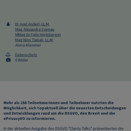
Dr Axel Anderl, LL.M.
Mag Alexandra Ciarnau
MMag Dr Felix Hörlsberger
Mag Nino Tlapak, LL.M.
Alona Klammer
Datenschutz
0 Bilder
Mehr als 150 Teilnehmerinnen und Teilnehmer nutzten die
Möglichkeit, sich topaktuell über die neuesten Entscheidungen
und Entwicklungen rund um die DSGVO, den Brexit und die
ePrivacyVO zu informieren.
In der aktuellen Ausgabe des DSGVO "Clarity Talks" präsentierten die