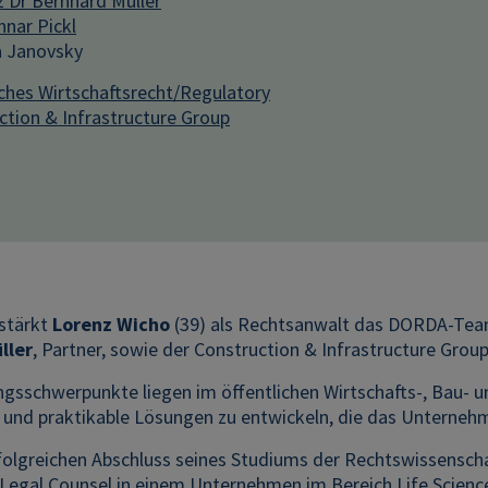
z Dr Bernhard Müller
nar Pickl
 Janovsky
iches Wirtschaftsrecht/Regulatory
ction & Infrastructure Group
rstärkt
Lorenz Wicho
(39) als Rechtsanwalt das DORDA-Team 
ller
, Partner, sowie der Construction & Infrastructure Gro
gsschwerpunkte liegen im öffentlichen Wirtschafts-, Bau- u
en und praktikable Lösungen zu entwickeln, die das Unterne
olgreichen Abschluss seines Studiums der Rechtswissenschaf
Legal Counsel in einem Unternehmen im Bereich Life Science i