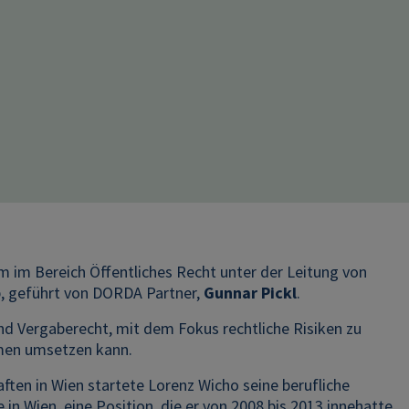
im Bereich Öffentliches Recht unter der Leitung von
up, geführt von DORDA Partner,
Gunnar Pickl
.
nd Vergaberecht, mit dem Fokus rechtliche Risiken zu
hmen umsetzen kann.
ten in Wien startete Lorenz Wicho seine berufliche
n Wien, eine Position, die er von 2008 bis 2013 innehatte.