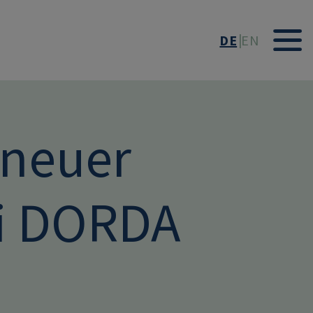
DE
EN
 neuer
ei DORDA