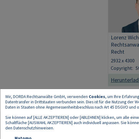
Lorenz Wic
Rechtsanwal
Recht
2932 x 4300
Copyright:
S
Herunterla
Wir, DORDA Rechtsanwälte GmbH, verwenden
Cookies
, um Ihre Erfahrun
Datentransfer in Drittstaaten verbunden sein. Dies ist für die Nutzung der
Daten in Staaten ohne Angemessenheitsbeschluss nach Art 45 DSGVO und ohn
Sie können auf [ALLE AKZEPTIEREN] oder [ABLEHNEN] klicken, um alle einwi
Schaltfläche [AUSWAHL AKZEPTIEREN] auch individuell anpassen. Sie können 
den
Datenschutzhinweisen
.
Kont
Matomo