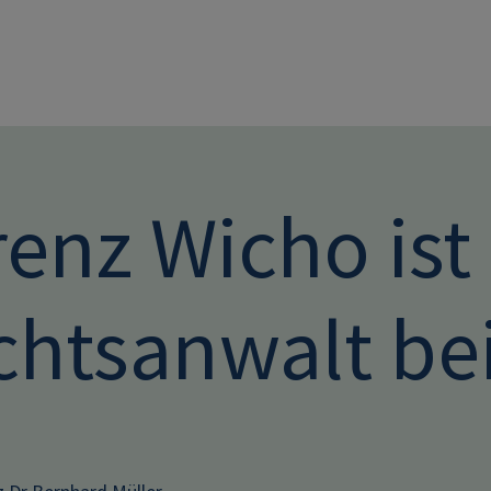
Direkt zum Inhalt
renz Wicho ist
chtsanwalt b