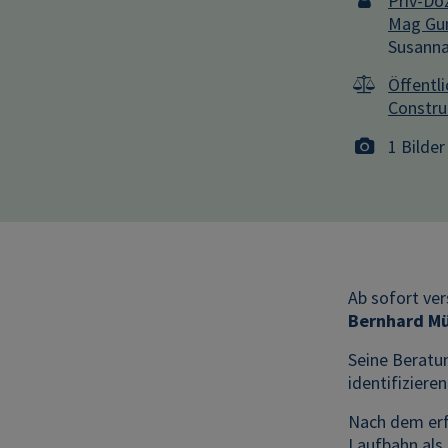
Priv-Do
Mag Gun
Susanna
Öffentl
Constru
1 Bilder
Ab sofort ve
Bernhard Mü
Seine Beratun
identifizier
Nach dem erf
Laufbahn als 