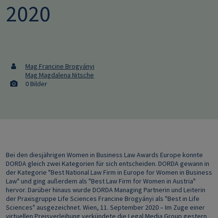
2020
Mag Francine Brogyányi
Mag Magdalena Nitsche
0 Bilder
Bei den diesjährigen Women in Business Law Awards Europe konnte
DORDA gleich zwei Kategorien für sich entscheiden. DORDA gewann in
der Kategorie "Best National Law Firm in Europe for Women in Business
Law" und ging außerdem als "Best Law Firm for Women in Austria"
hervor. Darüber hinaus wurde DORDA Managing Partnerin und Leiterin
der Praxisgruppe Life Sciences Francine Brogyányi als "Best in Life
Sciences" ausgezeichnet. Wien, 11. September 2020 – Im Zuge einer
virtuellen Preisverleihung verkündete die Legal Media Group gestern