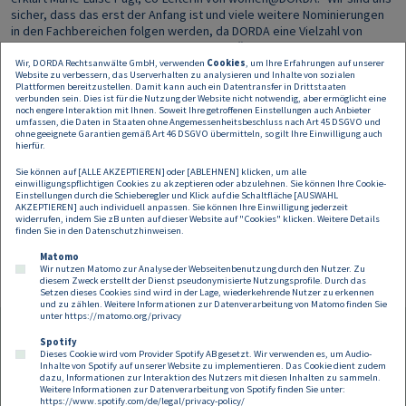
sicher, dass das erst der Anfang ist und viele weitere Nominierungen
in den Fachbereichen folgen werden, da DORDA eine Vielzahl von
engagierten und talentierten Frauen hat." Über umsetzbare Ansätze
der Gleichbehandlung und konkrete Maßnahmen dazu sprechen die
Wir, DORDA Rechtsanwälte GmbH, verwenden
Cookies
, um Ihre Erfahrungen auf unserer
Website zu verbessern, das Userverhalten zu analysieren und Inhalte von sozialen
beiden women@DORDA-Verantwortlichen Francine Brogyányi und
Plattformen bereitzustellen. Damit kann auch ein Datentransfer in Drittstaaten
Marie-Luise Pugl in der aktuellen Folge des Rechtspodcasts Clarity Talk
verbunden sein. Dies ist für die Nutzung der Website nicht notwendig, aber ermöglicht eine
noch engere Interaktion mit Ihnen. Soweit Ihre getroffenen Einstellungen auch Anbieter
on Air. Über die Women in Business Law Awards Europe Die Women in
umfassen, die Daten in Staaten ohne Angemessenheitsbeschluss nach Art 45 DSGVO und
Business Law Awards Europe von Legal Media Group ehren
ohne geeignete Garantien gemäß Art 46 DSGVO übermitteln, so gilt Ihre Einwilligung auch
europäische Anwaltskanzleien, die eine starke innovative Praxis und
hierfür.
Projekte entwickelt haben, um Diversity hervorzuheben. Überdies
Sie können auf [ALLE AKZEPTIEREN] oder [ABLEHNEN] klicken, um alle
zeichnen die Women in Business Law Awards Europe Juristinnen aus,
einwilligungspflichtigen Cookies zu akzeptieren oder abzulehnen. Sie können Ihre Cookie-
die in ihrem Fachbereich zur europäischen Spitze gehören. Aufgrund
Einstellungen durch die Schieberegler und Klick auf die Schaltfläche [AUSWAHL
AKZEPTIEREN] auch individuell anpassen. Sie können Ihre Einwilligung jederzeit
von Covid-19 musste auf die europäische Preisverleihung verzichtet
widerrufen, indem Sie zB unten auf dieser Website auf "Cookies" klicken. Weitere Details
werden, alle Gewinner können hier abgerufen werden.
finden Sie in den
Datenschutzhinweisen
.
Matomo
Wir nutzen Matomo zur Analyse der Webseitenbenutzung durch den Nutzer. Zu
diesem Zweck erstellt der Dienst pseudonymisierte Nutzungsprofile. Durch das
Setzen dieses Cookies sind wird in der Lage, wiederkehrende Nutzer zu erkennen
und zu zählen. Weitere Informationen zur Datenverarbeitung von Matomo finden Sie
unter
https://matomo.org/privacy
Spotify
Dieses Cookie wird vom Provider Spotify AB gesetzt. Wir verwenden es, um Audio-
Footer
Inhalte von Spotify auf unserer Website zu implementieren. Das Cookie dient zudem
Kontakt
Datenschutz
Impressum
dazu, Informationen zur Interaktion des Nutzers mit diesen Inhalten zu sammeln.
Weitere Informationen zur Datenverarbeitung von Spotify finden Sie unter:
Compliance
Cookies
https://www.spotify.com/de/legal/privacy-policy/