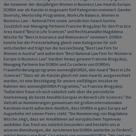
die Gewinner der diesjährigen Women in Business Law Awards Europe.
DORDA war als Kanzlei in insgesamt fünf Kategorien nominiert: Gender
Diversity, Mentorship Programme, Work-Life Balance, Women in
Business Law – National Firm sowie Jurisdiction Award Austria.
Zusätzlich war Managing Partnerin Francine Brogyányi für den Practice
Area Award "Best in Life Sciences" und Rechtsanwältin Magdalena
Nitsche für "Best in Insurance and Reinsurance" nominiert. DORDA
konnte bei der Preisverleihung gleich zwei Kategorien für sich
entscheiden und trägt nun die Auszeichnung "Best Law Firm for
Women in Austria" und außerdem "Best National Law Firm for Women in
Europe in Business Law". Darüber hinaus gewann Francine Brogyányi,
Managing Partnerin bei DORDA und Co-Leiterin von DORDAs
Frauenförderungsprogramm women@DORDA, den Award "Best in Life
Sciences". "Dass wir als Kanzlei gleich mit zwei Awards ausgezeichnet
wurden, ist eine Bestätigung für unsere vielfältigen Ansätze im
Rahmen des women@DORDA Programms," so Francine Brogyányi.
"Außerdem freue ich mich natürlich sehr über die persönliche
Anerkennung als beste Anwältin Europas im Bereich Life Sciences." Die
Vielzahl an Nominierungen gemeinsam mit großen internationalen
Kanzleien macht außerdem deutlich, dass DORDA in ganz Europa auf
Augenhöhe mit seinen Peers steht. "Die Nominierung von Magdalena
Nitsche zeigt, dass wir Anwältinnen auf europäischem Topniveau
ausbilden. Das freut uns natürlich besonders und bestärkt uns in
unseren Bemühungen, die Juristinnen bei DORDA weiterhin zu fördern",
erklärt Marie-Luise Pugl, Co-Leiterin von women@DORDA. "Wir sind uns