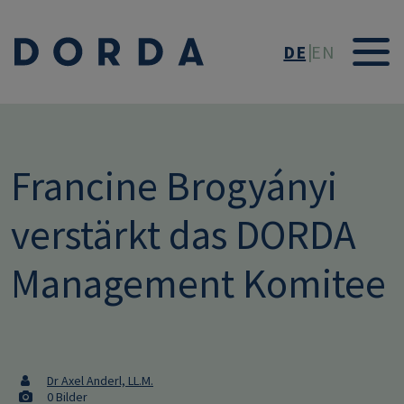
Direkt zum Inhalt
DE
EN
Francine Brogyányi
verstärkt das DORDA
Management Komitee
Dr Axel Anderl, LL.M.
0 Bilder