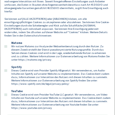
noch engere Interaktion mit Ihnen. Soweit Ihre getroffenen Einstellungen auch Anbieter
Komitee kann sie diese Schwerpunkte noch gezielter umsetzen.
umfassen, die Daten in Staaten ohne Angemessenheitsbeschluss nach Art 45 DSGVO und
ohne geeignete Garantien gemäß Art 46 DSGVO übermitteln, so gilt Ihre Einwilligung auch
Francine Brogyányi ist unter anderem Vortragende für die Pharmig
hierfür.
Academy und das EU Pharma Law Forum sowie im Aufsichtsrat der
Sie können auf [ALLE AKZEPTIEREN] oder [ABLEHNEN] klicken, um alle
Casinos Austria AG. Neben ihrer Anwaltskarriere entwickelte sie
einwilligungspflichtigen Cookies zu akzeptieren oder abzulehnen. Sie können Ihre Cookie-
gemeinsam mit ihrem Schwager die Mobil-App Whisperocity, die
Einstellungen durch die Schieberegler und Klick auf die Schaltfläche [AUSWAHL
AKZEPTIEREN] auch individuell anpassen. Sie können Ihre Einwilligung jederzeit
Städtetouristen die schönsten Spots einer Stadt aus der Sicht von
widerrufen, indem Sie zB unten auf dieser Website auf "Cookies" klicken. Weitere Details
Einheimischen näherbringt.
finden Sie in den
Datenschutzhinweisen
.
Matomo
Wir nutzen Matomo zur Analyse der Webseitenbenutzung durch den Nutzer. Zu
diesem Zweck erstellt der Dienst pseudonymisierte Nutzungsprofile. Durch das
Setzen dieses Cookies sind wird in der Lage, wiederkehrende Nutzer zu erkennen
und zu zählen. Weitere Informationen zur Datenverarbeitung von Matomo finden Sie
unter
https://matomo.org/privacy
Spotify
Dieses Cookie wird vom Provider Spotify AB gesetzt. Wir verwenden es, um Audio-
Footer
Inhalte von Spotify auf unserer Website zu implementieren. Das Cookie dient zudem
Kontakt
Datenschutz
Impressum
dazu, Informationen zur Interaktion des Nutzers mit diesen Inhalten zu sammeln.
Weitere Informationen zur Datenverarbeitung von Spotify finden Sie unter:
Compliance
Cookies
https://www.spotify.com/de/legal/privacy-policy/
YouTube
Dieses Cookie wird vom Provider YouTube LLC gesetzt. Wir verwenden es, um Video-
Follow us on:
Inhalte von Youtube auf unserer Website zu implementieren. Das Cookie dient zudem
dazu, Informationen zur Interaktion des Nutzers mit diesen Inhalten zu sammeln.
Weitere Informationen zur Datenverarbeitung von Youtube finden Sie unter:
https://www.youtube.com/privacy