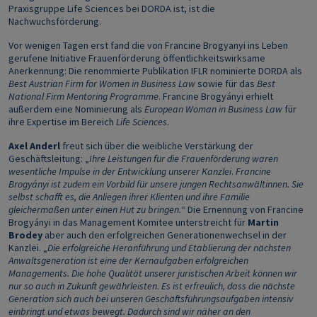
Praxisgruppe Life Sciences bei DORDA ist, ist die
Nachwuchsförderung.
Vor wenigen Tagen erst fand die von Francine Brogyanyi ins Leben
gerufene Initiative Frauenförderung öffentlichkeitswirksame
Anerkennung: Die renommierte Publikation IFLR nominierte DORDA als
Best Austrian Firm for Women in Business Law
sowie für das
Best
National Firm Mentoring Programme
. Francine Brogyányi erhielt
außerdem eine Nominierung als
European Woman in Business Law
für
ihre Expertise im Bereich
Life Sciences
.
Axel Anderl
freut sich über die weibliche Verstärkung der
Geschäftsleitung: „
Ihre Leistungen für die Frauenförderung waren
wesentliche Impulse in der Entwicklung unserer Kanzlei
.
Francine
Brogyányi ist zudem ein Vorbild für unsere jungen Rechtsanwältinnen. Sie
selbst schafft es, die Anliegen ihrer Klienten und ihre Familie
gleichermaßen unter einen Hut zu bringen.
“ Die Ernennung von Francine
Brogyányi in das Management Komitee unterstreicht für
Martin
Brodey
aber auch den erfolgreichen Generationenwechsel in der
Kanzlei. „
Die erfolgreiche Heranführung und Etablierung der nächsten
Anwaltsgeneration ist eine der Kernaufgaben erfolgreichen
Managements. Die hohe Qualität unserer juristischen Arbeit können wir
nur so auch in Zukunft gewährleisten
.
Es ist erfreulich, dass die nächste
Generation sich auch bei unseren Geschäftsführungsaufgaben intensiv
einbringt und etwas bewegt. Dadurch sind wir näher an den