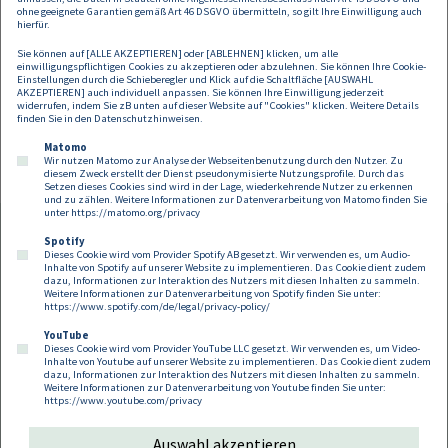
Frauenförderung in den Mittelpunkt stellt. Das Gütesiegel wurde
ohne geeignete Garantien gemäß Art 46 DSGVO übermitteln, so gilt Ihre Einwilligung auch
erstmals im Vorfeld des Weltfrauentags am 8. März durch das
hierfür.
Bundesministerium für Digitalisierung und Wirtschaftsstandort
Sie können auf [ALLE AKZEPTIEREN] oder [ABLEHNEN] klicken, um alle
präsentiert. Mit "equalitA" soll ein deutliches Zeichen für Gleichstellung
einwilligungspflichtigen Cookies zu akzeptieren oder abzulehnen. Sie können Ihre Cookie-
gesetzt und gezeigt werden, dass Frauenförderung essentiell für den
Einstellungen durch die Schieberegler und Klick auf die Schaltfläche [AUSWAHL
AKZEPTIEREN] auch individuell anpassen. Sie können Ihre Einwilligung jederzeit
gesamtgesellschaftlichen Erfolg Österreichs ist. Nähere Informationen
widerrufen, indem Sie zB unten auf dieser Website auf "Cookies" klicken. Weitere Details
unter
Link
.
finden Sie in den
Datenschutzhinweisen
.
Matomo
Wir nutzen Matomo zur Analyse der Webseitenbenutzung durch den Nutzer. Zu
diesem Zweck erstellt der Dienst pseudonymisierte Nutzungsprofile. Durch das
Setzen dieses Cookies sind wird in der Lage, wiederkehrende Nutzer zu erkennen
und zu zählen. Weitere Informationen zur Datenverarbeitung von Matomo finden Sie
unter
https://matomo.org/privacy
Spotify
Dieses Cookie wird vom Provider Spotify AB gesetzt. Wir verwenden es, um Audio-
Footer
Inhalte von Spotify auf unserer Website zu implementieren. Das Cookie dient zudem
Kontakt
Datenschutz
Impressum
dazu, Informationen zur Interaktion des Nutzers mit diesen Inhalten zu sammeln.
Weitere Informationen zur Datenverarbeitung von Spotify finden Sie unter:
Compliance
Cookies
https://www.spotify.com/de/legal/privacy-policy/
YouTube
Dieses Cookie wird vom Provider YouTube LLC gesetzt. Wir verwenden es, um Video-
Follow us on:
Inhalte von Youtube auf unserer Website zu implementieren. Das Cookie dient zudem
dazu, Informationen zur Interaktion des Nutzers mit diesen Inhalten zu sammeln.
Weitere Informationen zur Datenverarbeitung von Youtube finden Sie unter:
https://www.youtube.com/privacy
Auswahl akzeptieren