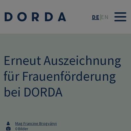
Direkt zum Inhalt
DE
EN
Erneut Auszeichnung
für Frauenförderung
bei DORDA
Mag Francine Brogyányi
0 Bilder