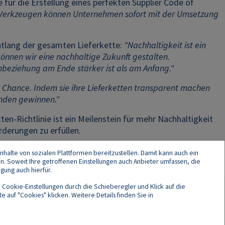
e für die Erstellung eines perfekten Supplier Code of
 Werkzeugen können Unternehmen sofort mit der Umsetzung
ntlang der gesamten Lieferkette:
"Nachhaltigkeit ist ein
können wir eine nachhaltige Zukunft gestalten.
enbeziehung am Ende stärker ist als am Anfang."
Chance. Indem sie ihre Lieferketten transparent machen
unden gewinnen."
en-Richtlinie ist ein Meilenstein für mehr Nachhaltigkeit
rderungen zu erfüllen.
nhalte von sozialen Plattformen bereitzustellen. Damit kann auch ein
en. Soweit Ihre getroffenen Einstellungen auch Anbieter umfassen, die
gung auch hierfür.
 Cookie-Einstellungen durch die Schieberegler und Klick auf die
 auf "Cookies" klicken. Weitere Details finden Sie in
Cookies