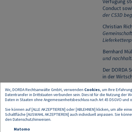
Verfügung ste
Conduct sowi
der CS3D beg
Christian Ri
Gemeinschafts
Lieferkettenp
Bernhard Müll
und nachhalt
Der DORDA Sus
in der Wirts
Wir, DORDA Rechtsanwälte GmbH, verwenden
Cookies
, um Ihre Erfahrun
Datentransfer in Drittstaaten verbunden sein. Dies ist für die Nutzung der
Daten in Staaten ohne Angemessenheitsbeschluss nach Art 45 DSGVO und ohn
Sie können auf [ALLE AKZEPTIEREN] oder [ABLEHNEN] klicken, um alle einwi
Schaltfläche [AUSWAHL AKZEPTIEREN] auch individuell anpassen. Sie können 
den
Datenschutzhinweisen
.
Kont
Matomo