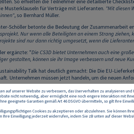
llten. So erhielten die Teilnehmer eine detaillierte Checklist
e Musterklauseln für Verträge mit Lieferanten.
"Mit diesen
innen"
, so Bernhard Müller.
chter-Schöller betonte die Bedeutung der Zusammenarbeit e
projekt. Nur wenn alle Beteiligten an einem Strang ziehen, 
rojekte sind nur dann richtig umgesetzt, wenn die Lieferant
er ergänzte: "
Die CS3D bietet Unternehmen auch eine große 
iger gestalten, können sie ihr Image verbessern und neue K
tainability Talk hat deutlich gemacht: Die Die EU-Lieferkett
chaft. Unternehmen müssen jetzt handeln, um die neuen Anfo
gen auf unserer Website zu verbessern, das Userverhalten zu analysieren und I
 Website nicht notwendig, aber ermöglicht eine noch engere Interaktion mit Ihn
e geeignete Garantien gemäß Art 46 DSGVO übermitteln, so gilt Ihre Einwilli
lligungspflichtigen Cookies zu akzeptieren oder abzulehnen. Sie können Ihre
Ihre Einwilligung jederzeit widerrufen, indem Sie zB unten auf dieser Website
Footer
akt
Datenschutz
Impressum
Compliance