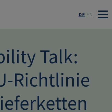
DE
EN
lity Talk:
U-Richtlinie
ieferketten