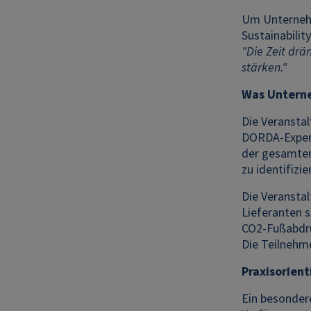
Um Unternehm
Sustainabilit
"Die Zeit drä
stärken."
Was Unterne
Die Veranstal
DORDA-Experte
der gesamten
zu identifizi
Die Veransta
Lieferanten 
CO2-Fußabdru
Die Teilnehm
Praxisorien
Ein besondere