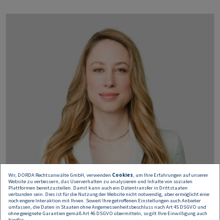
Wir, DORDA Rechtsanwälte GmbH, verwenden
Cookies
, um Ihre Erfahrungen auf unserer
Website zu verbessern, das Userverhalten zu analysieren und Inhalte von sozialen
Plattformen bereitzustellen. Damit kann auch ein Datentransfer in Drittstaaten
verbunden sein. Dies ist für die Nutzung der Website nicht notwendig, aber ermöglicht eine
noch engere Interaktion mit Ihnen. Soweit Ihre getroffenen Einstellungen auch Anbieter
umfassen, die Daten in Staaten ohne Angemessenheitsbeschluss nach Art 45 DSGVO und
ohne geeignete Garantien gemäß Art 46 DSGVO übermitteln, so gilt Ihre Einwilligung auch
hierfür.