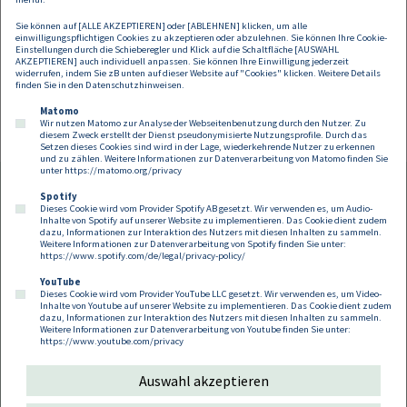
Magdalena Brandstetter
Sie können auf [ALLE AKZEPTIEREN] oder [ABLEHNEN] klicken, um alle
einwilligungspflichtigen Cookies zu akzeptieren oder abzulehnen. Sie können Ihre Cookie-
Einstellungen durch die Schieberegler und Klick auf die Schaltfläche [AUSWAHL
Partnerin
AKZEPTIEREN] auch individuell anpassen. Sie können Ihre Einwilligung jederzeit
widerrufen, indem Sie zB unten auf dieser Website auf "Cookies" klicken. Weitere Details
magdalena.brandstetter@dorda.at
finden Sie in den
Datenschutzhinweisen
.
Matomo
Wir nutzen Matomo zur Analyse der Webseitenbenutzung durch den Nutzer. Zu
diesem Zweck erstellt der Dienst pseudonymisierte Nutzungsprofile. Durch das
Setzen dieses Cookies sind wird in der Lage, wiederkehrende Nutzer zu erkennen
und zu zählen. Weitere Informationen zur Datenverarbeitung von Matomo finden Sie
unter
https://matomo.org/privacy
Spotify
Dieses Cookie wird vom Provider Spotify AB gesetzt. Wir verwenden es, um Audio-
Footer
Inhalte von Spotify auf unserer Website zu implementieren. Das Cookie dient zudem
Kontakt
Datenschutz
Impressum
dazu, Informationen zur Interaktion des Nutzers mit diesen Inhalten zu sammeln.
Weitere Informationen zur Datenverarbeitung von Spotify finden Sie unter:
Compliance
Cookies
https://www.spotify.com/de/legal/privacy-policy/
YouTube
Dieses Cookie wird vom Provider YouTube LLC gesetzt. Wir verwenden es, um Video-
Follow us on:
Inhalte von Youtube auf unserer Website zu implementieren. Das Cookie dient zudem
dazu, Informationen zur Interaktion des Nutzers mit diesen Inhalten zu sammeln.
Weitere Informationen zur Datenverarbeitung von Youtube finden Sie unter:
https://www.youtube.com/privacy
Auswahl akzeptieren
Copyright 2026