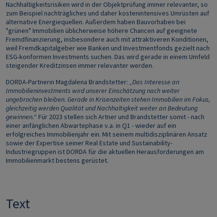
Nachhaltigkeitsrisiken wird in der Objektprüfung immer relevanter, so
zum Beispiel nachträgliches und daher kostenintensives Umrüsten auf
alternative Energiequellen. Außerdem haben Bauvorhaben bei
"grünen" Immobilien üblicherweise höhere Chancen auf geeignete
Fremdfinanzierung, insbesondere auch mit attraktiveren Konditionen,
weil Fremdkapitalgeber wie Banken und Investmentfonds gezielt nach
ESG-konformen Investments suchen. Das wird gerade in einem Umfeld
steigender Kreditzinsen immer relevanter werden.
DORDA-Partnerin Magdalena Brandstetter:
„Das Interesse an
Immobilieninvestments wird unserer Einschätzung nach weiter
ungebrochen bleiben. Gerade in Krisenzeiten stehen Immobilien im Fokus,
gleichzeitig werden Qualität und Nachhaltigkeit weiter an Bedeutung
gewinnen.
“ Für 2023 stellen sich Artner und Brandstetter somit - nach
einer anfänglichen Abwartephase v.a. in Q1 - wieder auf ein
erfolgreiches Immobilienjahr ein. Mit seinem multidisziplinären Ansatz
sowie der Expertise seiner Real Estate und Sustainability-
Industriegruppen ist DORDA für die aktuellen Herausforderungen am
Immobilienmarkt bestens gerüstet.
Text