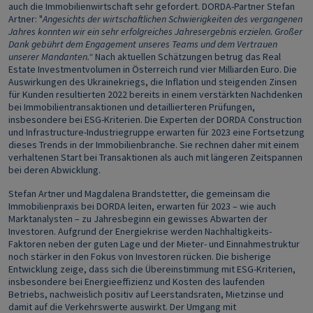
auch die Immobilienwirtschaft sehr gefordert. DORDA-Partner Stefan
Artner: "
Angesichts der wirtschaftlichen Schwierigkeiten des vergangenen
Jahres konnten wir ein sehr erfolgreiches Jahresergebnis erzielen. Großer
Dank gebührt dem Engagement unseres Teams und dem Vertrauen
unserer Mandanten.“
Nach aktuellen Schätzungen betrug das Real
Estate Investmentvolumen in Österreich rund vier Milliarden Euro. Die
Auswirkungen des Ukrainekriegs, die Inflation und steigenden Zinsen
für Kunden resultierten 2022 bereits in einem verstärkten Nachdenken
bei Immobilientransaktionen und detaillierteren Prüfungen,
insbesondere bei ESG-Kriterien. Die Experten der DORDA Construction
und Infrastructure-Industriegruppe erwarten für 2023 eine Fortsetzung
dieses Trends in der Immobilienbranche. Sie rechnen daher mit einem
verhaltenen Start bei Transaktionen als auch mit längeren Zeitspannen
bei deren Abwicklung.
Stefan Artner und Magdalena Brandstetter, die gemeinsam die
Immobilienpraxis bei DORDA leiten, erwarten für 2023 – wie auch
Marktanalysten – zu Jahresbeginn ein gewisses Abwarten der
Investoren. Aufgrund der Energiekrise werden Nachhaltigkeits-
Faktoren neben der guten Lage und der Mieter- und Einnahmestruktur
noch stärker in den Fokus von Investoren rücken. Die bisherige
Entwicklung zeige, dass sich die Übereinstimmung mit ESG-Kriterien,
insbesondere bei Energieeffizienz und Kosten des laufenden
Betriebs, nachweislich positiv auf Leerstandsraten, Mietzinse und
damit auf die Verkehrswerte auswirkt. Der Umgang mit