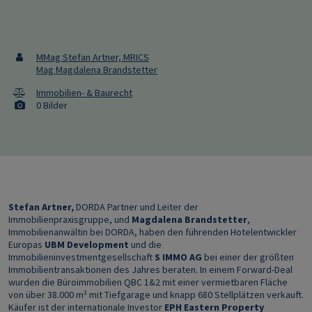
MMag Stefan Artner, MRICS
Mag Magdalena Brandstetter
Immobilien- & Baurecht
0 Bilder
Stefan Artner,
DORDA Partner und Leiter der
Immobilienpraxisgruppe, und
Magdalena Brandstetter
,
Immobilienanwältin bei DORDA, haben den führenden Hotelentwickler
Europas
UBM Development
und die
Immobilieninvestmentgesellschaft
S IMMO AG
bei einer der größten
Immobilientransaktionen des Jahres beraten. In einem Forward-Deal
wurden die Büroimmobilien QBC 1&2 mit einer vermietbaren Fläche
von über 38.000 m² mit Tiefgarage und knapp 680 Stellplätzen verkauft.
Käufer ist der internationale Investor
EPH Eastern Property