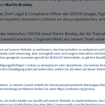
so
Martin Brodey
.
s
, Chief Legal & Compliance Officer der ODEON Gruppe, fügt
al begleitet; besonders schätzen wir den pragmatischen, wirt
e der Verkäufers ODEON stand Martin Brodey, der die Transa
tsanwaltsanwärter, Corporate/M&A) aus seinem Team unter
gen auf unserer Website zu verbessern, das Userverhalten zu analysieren und I
 Website nicht notwendig, aber ermöglicht eine noch engere Interaktion mit Ihn
e geeignete Garantien gemäß Art 46 DSGVO übermitteln, so gilt Ihre Einwilli
lligungspflichtigen Cookies zu akzeptieren oder abzulehnen. Sie können Ihre
Ihre Einwilligung jederzeit widerrufen, indem Sie zB unten auf dieser Website
Footer
akt
Datenschutz
Impressum
Compliance
zer. Zu diesem Zweck erstellt der Dienst pseudonymisierte Nutzungsprofile
verarbeitung von Matomo finden Sie unter
https://matomo.org/privacy
Follow us on:
s, um Audio-Inhalte von Spotify auf unserer Website zu implementieren. Das 
tung von Spotify finden Sie unter:
https://www.spotify.com/de/legal/privacy-p