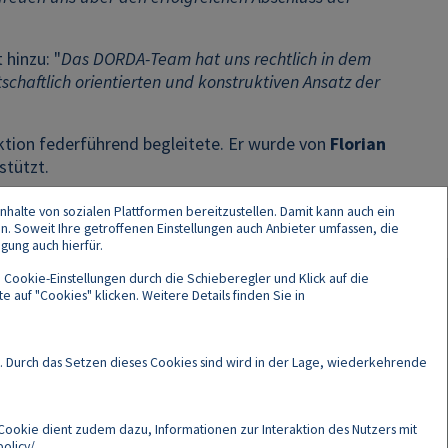
 hinzu: "
Das DORDA-Team hat uns rechtlich in dem
schaftlich orientierten und konstruktiven Ansatz der
ktion federführend begleitete. Er wurde von
Florian
stützt.
nhalte von sozialen Plattformen bereitzustellen. Damit kann auch ein
en. Soweit Ihre getroffenen Einstellungen auch Anbieter umfassen, die
gung auch hierfür.
 Cookie-Einstellungen durch die Schieberegler und Klick auf die
 auf "Cookies" klicken. Weitere Details finden Sie in
Cookies
. Durch das Setzen dieses Cookies sind wird in der Lage, wiederkehrende
Cookie dient zudem dazu, Informationen zur Interaktion des Nutzers mit
olicy/