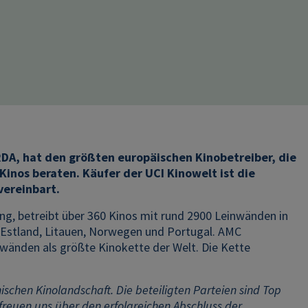
RDA, hat den größten europäischen Kinobetreiber, die
inos beraten. Käufer der UCI Kinowelt ist die
vereinbart.
g, betreibt über 360 Kinos mit rund 2900 Leinwänden in
d, Estland, Litauen, Norwegen und Portugal. AMC
nwänden als größte Kinokette der Welt. Die Kette
hischen Kinolandschaft. Die beteiligten Parteien sind Top
freuen uns über den erfolgreichen Abschluss der