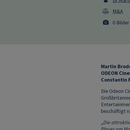
Dr Mart
M&A
0 Bilder
Martin Brod
ODEON Cinem
Constantin 
Die Odeon Ci
Großbritannie
Entertainment
beschäftigt r
„
Die attrakti
Player am Mar