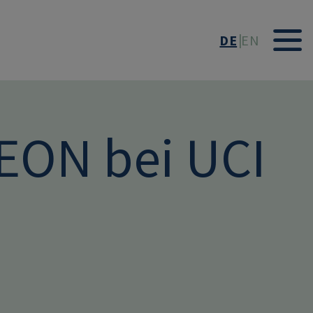
DE
EN
EON bei UCI