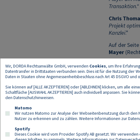
Transaktion.“
Chris Thoma
Projekt optim
Kanzlei
."
Auf der Seit
Mayer
(Rech
Wir, DORDA Rechtsanwälte GmbH, verwenden
Cookies
, um Ihre Erfahrun
Datentransfer in Drittstaaten verbunden sein. Dies ist für die Nutzung der
Daten in Staaten ohne Angemessenheitsbeschluss nach Art 45 DSGVO und ohn
Sie können auf [ALLE AKZEPTIEREN] oder [ABLEHNEN] klicken, um alle einwi
Schaltfläche [AUSWAHL AKZEPTIEREN] auch individuell anpassen. Sie können 
den
Datenschutzhinweisen
.
Kont
Matomo
Wir nutzen Matomo zur Analyse der Webseitenbenutzung durch den Nut
Nutzer zu erkennen und zu zählen. Weitere Informationen zur Daten
Spotify
Dieses Cookie wird vom Provider Spotify AB gesetzt. Wir verwenden e
diesen Inhalten zu sammeln. Weitere Informationen zur Datenverarbei