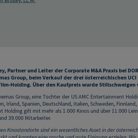
in Brodey, LL.M.
ey, Partner und Leiter der Corporate M&A Praxis bei DO
as Group, beim Verkauf der drei österreichischen UCI K
Film-Holding. Über den Kaufpreis wurde Stillschweigen 
nemas Group, eine Tochter der US AMC Entertainment Holdin
n, Irland, Spanien, Deutschland, Italien, Schweden, Finnlan
 Holding gilt mit mehr als 1.000 Kinos und über 11.000 Lei
und 39.000 Mitarbeiter.
ven Kinostandorte sind ein wesentliches Asset in der österreic
kt und konnten eine rasche und gute Einigung erzielen. Wir 