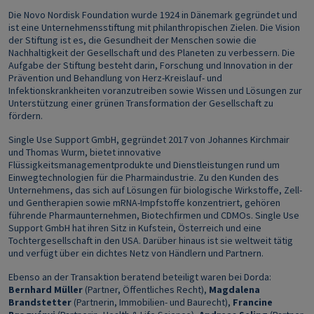
Die Novo Nordisk Foundation wurde 1924 in Dänemark gegründet und
ist eine Unternehmensstiftung mit philanthropischen Zielen. Die Vision
der Stiftung ist es, die Gesundheit der Menschen sowie die
Nachhaltigkeit der Gesellschaft und des Planeten zu verbessern. Die
Aufgabe der Stiftung besteht darin, Forschung und Innovation in der
Prävention und Behandlung von Herz-Kreislauf- und
Infektionskrankheiten voranzutreiben sowie Wissen und Lösungen zur
Unterstützung einer grünen Transformation der Gesellschaft zu
fördern.
Single Use Support GmbH, gegründet 2017 von Johannes Kirchmair
und Thomas Wurm, bietet innovative
Flüssigkeitsmanagementprodukte und Dienstleistungen rund um
Einwegtechnologien für die Pharmaindustrie. Zu den Kunden des
Unternehmens, das sich auf Lösungen für biologische Wirkstoffe, Zell-
und Gentherapien sowie mRNA-Impfstoffe konzentriert, gehören
führende Pharmaunternehmen, Biotechfirmen und CDMOs. Single Use
Support GmbH hat ihren Sitz in Kufstein, Österreich und eine
Tochtergesellschaft in den USA. Darüber hinaus ist sie weltweit tätig
und verfügt über ein dichtes Netz von Händlern und Partnern.
Ebenso an der Transaktion beratend beteiligt waren bei Dorda:
Bernhard Müller
(Partner, Öffentliches Recht),
Magdalena
Brandstetter
(Partnerin, Immobilien- und Baurecht),
Francine