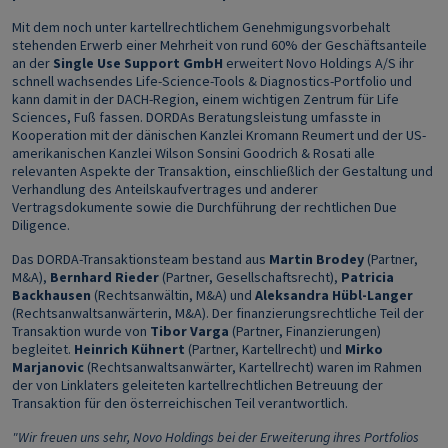
Mit dem noch unter kartellrechtlichem Genehmigungsvorbehalt
stehenden Erwerb einer Mehrheit von rund 60% der Geschäftsanteile
an der
Single Use Support GmbH
erweitert Novo Holdings A/S ihr
schnell wachsendes Life-Science-Tools & Diagnostics-Portfolio und
kann damit in der DACH-Region, einem wichtigen Zentrum für Life
Sciences, Fuß fassen. DORDAs Beratungsleistung umfasste in
Kooperation mit der dänischen Kanzlei Kromann Reumert und der US-
amerikanischen Kanzlei Wilson Sonsini Goodrich & Rosati alle
relevanten Aspekte der Transaktion, einschließlich der Gestaltung und
Verhandlung des Anteilskaufvertrages und anderer
Vertragsdokumente sowie die Durchführung der rechtlichen Due
Diligence.
Das DORDA-Transaktionsteam bestand aus
Martin Brodey
(Partner,
M&A),
Bernhard Rieder
(Partner, Gesellschaftsrecht),
Patricia
Backhausen
(Rechtsanwältin, M&A) und
Aleksandra Hübl-Langer
(Rechtsanwaltsanwärterin, M&A). Der finanzierungsrechtliche Teil der
Transaktion wurde von
Tibor Varga
(Partner, Finanzierungen)
begleitet.
Heinrich Kühnert
(Partner, Kartellrecht) und
Mirko
Marjanovic
(Rechtsanwaltsanwärter, Kartellrecht) waren im Rahmen
der von Linklaters geleiteten kartellrechtlichen Betreuung der
Transaktion für den österreichischen Teil verantwortlich.
"Wir freuen uns sehr, Novo Holdings bei der Erweiterung ihres Portfolios