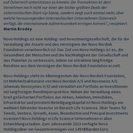
auf Österreich unterstützen zu können. Die Transaktion ist dem
Vernehmen nach nicht nur einer der bisher größten Deals der
österreichischen Start-Up-Szene, sondern zeigt auch einmal mehr, über
welche herausragenden österreichischen Unternehmen Österreich
verfügt, die internationale Aufmerksamkeit erringen können."
, resümiert
Martin Brodey
.
Novo Holdings ist eine Holding- und Investmentgesellschaft, die für die
Verwaltung der Assets und des Vermögens der Novo Nordisk
Foundation verantwortlich ist. Das Ziel von Novo Holdings ist es, die
Gesundheit der Menschen und die Nachhaltigkeit der Gesellschaft und
des Planeten zu verbessern, indem sie attraktive langfristige
Renditen aus dem Vermögen der Novo Nordisk Foundation erzielt.
Novo Holdings steht im Alleineigentum der Novo Nordisk Foundation,
ist Mehrheitsaktionärin von Novo Nordisk A/S und Novonesis A/S
(ehemals Novozymes A/S) und verwaltet ein Portfolio an Investitionen
mit langfristiger Renditeperspektive. Neben der Verwaltung eines
breit gefächerten Portfolios aus Aktien, Anleihen, Immobilien,
Infrastruktur und privatem Beteiligungskapital ist Novo Holdings ein
weltweit führender Investor im Bereich Life Sciences. Über Teams für
Seeds, Venture, Growth, Asien, Bioindustrie und Principal Investments
investiert Novo Holdings in Life Science-Unternehmen in allen
Entwicklungsstadien. Zum Jahresende 2023 verfügte Novo
Holdingsüber ein Gesamtvermögen von 149 Milliarden Euro.