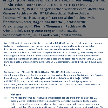
Brogyányi
(Partnerin, Health & Life Science),
Andreas Seling
(Partner,
IP),
Christian Ritschka
(Partner, M&A),
Nino Tlapak
(Partner,
IT/Datenschutz),
Veit Öhlberger
(Partner, Vertriebsrecht),
Alexandra
Ciarnau
(Rechtsanwältin, IP/IT/Datenschutz),
Safiye Ünüvar
(Rechtsanwältin, Finanzierungen),
Lorenz Wicho
(Rechtsanwalt,
Öffentliches Recht),
Magdalena Nitsche
(Rechtsanwältin,
Versicherungsrecht),
Florina Thenmayer
(Rechtsanwältin,
Arbeitsrecht),
Georg Durstberger
(Rechtsanwalt,
Gesellschaftsrecht),
Julia Landskron
(Rechtsanwältin,
Gesellschaftsrecht),
Clemens Burian-Kerbl
(Rechtsanwalt,
Wir, DORDA Rechtsanwälte GmbH, verwenden
Cookies
, um Ihre Erfahrungen auf unserer
Gesellschaftsrecht),
Stefanie Dirnbauer
(Rechtsanwaltsanwärterin,
Website zu verbessern, das Userverhalten zu analysieren und Inhalte von sozialen
IP/IT/Datenschutz),
Valentina Possegger
(Rechtsanwaltsanwärterin,
Plattformen bereitzustellen. Damit kann auch ein Datentransfer in Drittstaaten
Arbeitsrecht),
Philipp Proske
(Rechtsanwaltsanwärter, Immobilien-
verbunden sein. Dies ist für die Nutzung der Website nicht notwendig, aber ermöglicht eine
noch engere Interaktion mit Ihnen. Soweit Ihre getroffenen Einstellungen auch Anbieter
und Baurecht),
Noah Hofer
(Rechtsanwaltsanwärter, Öffentliches
umfassen, die Daten in Staaten ohne Angemessenheitsbeschluss nach Art 45 DSGVO und
Recht),
Sarah Gruber
(Rechtsanwaltsanwärterin, Versicherungen),
ohne geeignete Garantien gemäß Art 46 DSGVO übermitteln, so gilt Ihre Einwilligung auch
Laura Colloredo-Mannsfeld
hierfür.
(Rechtsanwaltsanwärterin, Health & Life
Science),
Felix Zopf
(Rechtsanwaltsanwärter, IP/IT/Datenschutz) und
Sie können auf [ALLE AKZEPTIEREN] oder [ABLEHNEN] klicken, um alle
Silvia Hanschur
(Rechtsanwaltsanwärterin, IP/IT/Datenschutz).
einwilligungspflichtigen Cookies zu akzeptieren oder abzulehnen. Sie können Ihre Cookie-
Einstellungen durch die Schieberegler und Klick auf die Schaltfläche [AUSWAHL
AKZEPTIEREN] auch individuell anpassen. Sie können Ihre Einwilligung jederzeit
Auf der Verkäuferseite wurden Danaher von Kirkland & Ellis LLP und
widerrufen, indem Sie zB unten auf dieser Website auf "Cookies" klicken. Weitere Details
Binder Grösswang und die Gründer von E+H beraten.
finden Sie in den
Datenschutzhinweisen
.
Matomo
Wir nutzen Matomo zur Analyse der Webseitenbenutzung durch den Nutzer. Zu
diesem Zweck erstellt der Dienst pseudonymisierte Nutzungsprofile. Durch das
Setzen dieses Cookies sind wird in der Lage, wiederkehrende Nutzer zu erkennen
und zu zählen. Weitere Informationen zur Datenverarbeitung von Matomo finden Sie