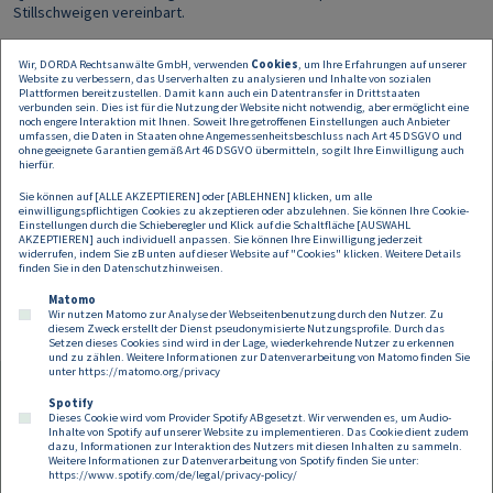
Stillschweigen vereinbart.
Zu den wichtigsten Mietern der Immobilien zählen die
Wir, DORDA Rechtsanwälte GmbH, verwenden
Cookies
, um Ihre Erfahrungen auf unserer
Steuerberatungs- und Wirtschaftsprüfungsgesellschaft Grant Thornton
Website zu verbessern, das Userverhalten zu analysieren und Inhalte von sozialen
und der Restaurantbetreiber VAPIANO.
Plattformen bereitzustellen. Damit kann auch ein Datentransfer in Drittstaaten
verbunden sein. Dies ist für die Nutzung der Website nicht notwendig, aber ermöglicht eine
noch engere Interaktion mit Ihnen. Soweit Ihre getroffenen Einstellungen auch Anbieter
Stefan Artner über die erfolgreiche Transaktion: „
Die Transaktion zeigt,
umfassen, die Daten in Staaten ohne Angemessenheitsbeschluss nach Art 45 DSGVO und
dass das noch junge Büroareal am neuen Wiener Hauptbahnhof sich zu
ohne geeignete Garantien gemäß Art 46 DSGVO übermitteln, so gilt Ihre Einwilligung auch
einer Top-Lage entwickelt hat. ES freut mich, dass wir Warburg bei diesem
hierfür.
Investment in ein optimales Objekt für ihr Portfolio unterstützen durften
. “
Sie können auf [ALLE AKZEPTIEREN] oder [ABLEHNEN] klicken, um alle
einwilligungspflichtigen Cookies zu akzeptieren oder abzulehnen. Sie können Ihre Cookie-
Die Warburg-HIH Invest Real Estate ist ein unabhängiger pan-
Einstellungen durch die Schieberegler und Klick auf die Schaltfläche [AUSWAHL
AKZEPTIEREN] auch individuell anpassen. Sie können Ihre Einwilligung jederzeit
europäischer Investmentmanager für Immobilien und betreut aktuell
widerrufen, indem Sie zB unten auf dieser Website auf "Cookies" klicken. Weitere Details
Objekte im Wert von 8,8 Mrd. Euro.
finden Sie in den
Datenschutzhinweisen
.
Matomo
Wir nutzen Matomo zur Analyse der Webseitenbenutzung durch den Nutzer. Zu
diesem Zweck erstellt der Dienst pseudonymisierte Nutzungsprofile. Durch das
Setzen dieses Cookies sind wird in der Lage, wiederkehrende Nutzer zu erkennen
und zu zählen. Weitere Informationen zur Datenverarbeitung von Matomo finden Sie
unter
https://matomo.org/privacy
Spotify
Dieses Cookie wird vom Provider Spotify AB gesetzt. Wir verwenden es, um Audio-
Footer
Inhalte von Spotify auf unserer Website zu implementieren. Das Cookie dient zudem
Kontakt
Datenschutz
Impressum
dazu, Informationen zur Interaktion des Nutzers mit diesen Inhalten zu sammeln.
Weitere Informationen zur Datenverarbeitung von Spotify finden Sie unter:
Compliance
Cookies
https://www.spotify.com/de/legal/privacy-policy/