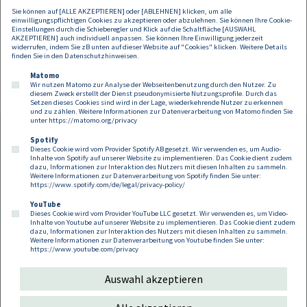
Anwält:innen:
Patrica Backhausen
(M&A) und
Florina Thenmayer
Sie können auf [ALLE AKZEPTIEREN] oder [ABLEHNEN] klicken, um alle
(Arbeitsrecht), sowie Rechtsanwaltsanwärter:innen
Stefanie
einwilligungspflichtigen Cookies zu akzeptieren oder abzulehnen. Sie können Ihre Cookie-
Dirnbauer
(IP/IT),
Alexandra
Hübl-Langer
(M&A),
Corina Kruesz
Einstellungen durch die Schieberegler und Klick auf die Schaltfläche [AUSWAHL
AKZEPTIEREN] auch individuell anpassen. Sie können Ihre Einwilligung jederzeit
(Datenschutz),
Mirko Marjanovic
(Kartellrecht),
Nicole Scharl
widerrufen, indem Sie zB unten auf dieser Website auf "Cookies" klicken. Weitere Details
(Gesellschaftsrecht) und
Antonia Stubbe
(Finanzierungen).
finden Sie in den
Datenschutzhinweisen
.
Matomo
Wir nutzen Matomo zur Analyse der Webseitenbenutzung durch den Nutzer. Zu
diesem Zweck erstellt der Dienst pseudonymisierte Nutzungsprofile. Durch das
Setzen dieses Cookies sind wird in der Lage, wiederkehrende Nutzer zu erkennen
und zu zählen. Weitere Informationen zur Datenverarbeitung von Matomo finden Sie
unter
https://matomo.org/privacy
Spotify
Dieses Cookie wird vom Provider Spotify AB gesetzt. Wir verwenden es, um Audio-
Footer
Inhalte von Spotify auf unserer Website zu implementieren. Das Cookie dient zudem
Kontakt
Datenschutz
Impressum
dazu, Informationen zur Interaktion des Nutzers mit diesen Inhalten zu sammeln.
Weitere Informationen zur Datenverarbeitung von Spotify finden Sie unter:
Compliance
Cookies
https://www.spotify.com/de/legal/privacy-policy/
YouTube
Dieses Cookie wird vom Provider YouTube LLC gesetzt. Wir verwenden es, um Video-
Follow us on:
Inhalte von Youtube auf unserer Website zu implementieren. Das Cookie dient zudem
dazu, Informationen zur Interaktion des Nutzers mit diesen Inhalten zu sammeln.
Weitere Informationen zur Datenverarbeitung von Youtube finden Sie unter:
https://www.youtube.com/privacy
Auswahl akzeptieren
Copyright 2026