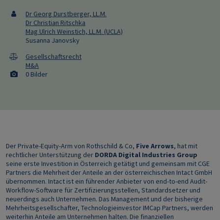
Dr Georg Durstberger, LL.M.
Dr Christian Ritschka
Mag Ulrich Weinstich, LL.M. (UCLA)
Susanna Janovsky
Gesellschaftsrecht
M&A
0 Bilder
Der
Private-Equity-Arm von Rothschild & Co,
Five Arrows
, hat mit
rechtlicher Unterstützung der
DORDA Digital Industries Group
seine erste Investition in Österreich getätigt und gemeinsam mit CGE
Partners die Mehrheit der Anteile an der österreichischen Intact GmbH
übernommen. Intact ist ein führender Anbieter von end-to-end Audit-
Workflow-Software für Zertifizierungsstellen, Standardsetzer und
neuerdings auch Unternehmen. Das Management und der bisherige
Mehrheitsgesellschafter, Technologieinvestor IMCap Partners, werden
weiterhin Anteile am Unternehmen halten. Die finanziellen