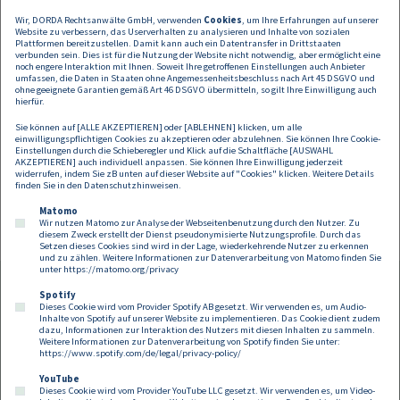
aber in den kommenden Wochen erwartet.
Wir, DORDA Rechtsanwälte GmbH, verwenden
Cookies
, um Ihre Erfahrungen auf unserer
Website zu verbessern, das Userverhalten zu analysieren und Inhalte von sozialen
Über Eastern Property Holdings
Plattformen bereitzustellen. Damit kann auch ein Datentransfer in Drittstaaten
verbunden sein. Dies ist für die Nutzung der Website nicht notwendig, aber ermöglicht eine
noch engere Interaktion mit Ihnen. Soweit Ihre getroffenen Einstellungen auch Anbieter
Eastern Property Holdings ist eine an der SIX-Börse notierte
umfassen, die Daten in Staaten ohne Angemessenheitsbeschluss nach Art 45 DSGVO und
Investmentgesellschaft. Das Unternehmen verfügt über ein
ohne geeignete Garantien gemäß Art 46 DSGVO übermitteln, so gilt Ihre Einwilligung auch
umfangreiches Immobilienportfolio mit einem Gesamtwert von rund
hierfür.
1,3 Milliarden EUR. Im Rahmen der geographischen Diversifizierung und
Sie können auf [ALLE AKZEPTIEREN] oder [ABLEHNEN] klicken, um alle
der Investmentstrategie, Werte und Cashflows zu stabilisieren,
einwilligungspflichtigen Cookies zu akzeptieren oder abzulehnen. Sie können Ihre Cookie-
investiert das Unternehmen derzeit ausschließlich in Westeuropa. EPH
Einstellungen durch die Schieberegler und Klick auf die Schaltfläche [AUSWAHL
AKZEPTIEREN] auch individuell anpassen. Sie können Ihre Einwilligung jederzeit
wird von Valartis International Ltd. verwaltet, einer hundertprozentigen
widerrufen, indem Sie zB unten auf dieser Website auf "Cookies" klicken. Weitere Details
Tochtergesellschaft der Valartis Group AG.
finden Sie in den
Datenschutzhinweisen
.
Matomo
Wir nutzen Matomo zur Analyse der Webseitenbenutzung durch den Nutzer. Zu
diesem Zweck erstellt der Dienst pseudonymisierte Nutzungsprofile. Durch das
Setzen dieses Cookies sind wird in der Lage, wiederkehrende Nutzer zu erkennen
und zu zählen. Weitere Informationen zur Datenverarbeitung von Matomo finden Sie
unter
https://matomo.org/privacy
Spotify
Dieses Cookie wird vom Provider Spotify AB gesetzt. Wir verwenden es, um Audio-
Footer
Inhalte von Spotify auf unserer Website zu implementieren. Das Cookie dient zudem
Kontakt
Datenschutz
Impressum
dazu, Informationen zur Interaktion des Nutzers mit diesen Inhalten zu sammeln.
Weitere Informationen zur Datenverarbeitung von Spotify finden Sie unter:
Compliance
Cookies
https://www.spotify.com/de/legal/privacy-policy/
YouTube
Dieses Cookie wird vom Provider YouTube LLC gesetzt. Wir verwenden es, um Video-
Follow us on: