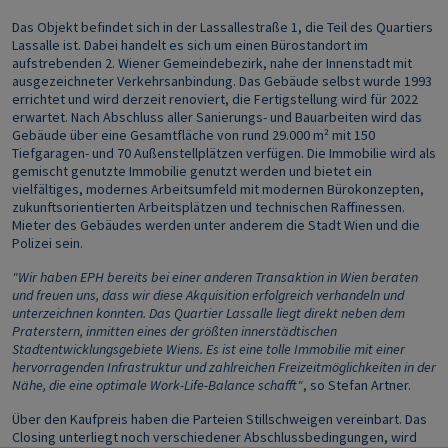
Das Objekt befindet sich in der Lassallestraße 1, die Teil des Quartiers
Lassalle ist. Dabei handelt es sich um einen Bürostandort im
aufstrebenden 2. Wiener Gemeindebezirk, nahe der Innenstadt mit
ausgezeichneter Verkehrsanbindung. Das Gebäude selbst wurde 1993
errichtet und wird derzeit renoviert, die Fertigstellung wird für 2022
erwartet. Nach Abschluss aller Sanierungs- und Bauarbeiten wird das
Gebäude über eine Gesamtfläche von rund 29.000 m² mit 150
Tiefgaragen- und 70 Außenstellplätzen verfügen. Die Immobilie wird als
gemischt genutzte Immobilie genutzt werden und bietet ein
vielfältiges, modernes Arbeitsumfeld mit modernen Bürokonzepten,
zukunftsorientierten Arbeitsplätzen und technischen Raffinessen.
Mieter des Gebäudes werden unter anderem die Stadt Wien und die
Polizei sein.
"Wir haben EPH bereits bei einer anderen Transaktion in Wien beraten
und freuen uns, dass wir diese Akquisition erfolgreich verhandeln und
unterzeichnen konnten. Das Quartier Lassalle liegt direkt neben dem
Praterstern, inmitten eines der größten innerstädtischen
Stadtentwicklungsgebiete Wiens. Es ist eine tolle Immobilie mit einer
hervorragenden Infrastruktur und zahlreichen Freizeitmöglichkeiten in der
Nähe, die eine optimale Work-Life-Balance schafft"
, so Stefan Artner.
Über den Kaufpreis haben die Parteien Stillschweigen vereinbart. Das
Closing unterliegt noch verschiedener Abschlussbedingungen, wird