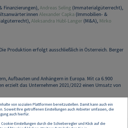
& Finanzierungen),
Andreas Seling
(Immaterialgüterrecht),
ltsanwärter:innen
Alexander Capka
(Immobilien- &
algüterrecht),
Aleksandra Hübl-Langer
(M&A),
Mirko
ie Produktion erfolgt ausschließlich in Österreich. Berger
gern, Aufbauten und Anhängern in Europa. Mit ca 6.900
lien erzielt das Unternehmen 2021/2022 einen Umsatz von
nhalte von sozialen Plattformen bereitzustellen. Damit kann auch ein
en. Soweit Ihre getroffenen Einstellungen auch Anbieter umfassen, die
gung auch hierfür.
 Cookie-Einstellungen durch die Schieberegler und Klick auf die