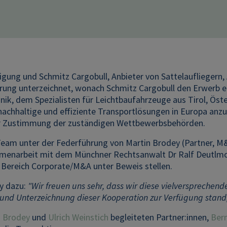
ligung und Schmitz Cargobull, Anbieter von Sattelaufliege
arung unterzeichnet, wonach Schmitz Cargobull den Erwerb ei
nik, dem Spezialisten für Leichtbaufahrzeuge aus Tirol, Öst
achhaltige und effiziente Transportlösungen in Europa anzu
r Zustimmung der zuständigen Wettbewerbsbehörden.
am unter der Federführung von Martin Brodey (Partner, M&A
enarbeit mit dem Münchner Rechtsanwalt Dr Ralf Deutlmo
 Bereich Corporate/M&A unter Beweis stellen.
y dazu:
"Wir freuen uns sehr, dass wir diese vielversprechen
nd Unterzeichnung dieser Kooperation zur Verfügung stand, e
n Brodey
und
Ulrich Weinstich
begleiteten Partner:innen,
Ber