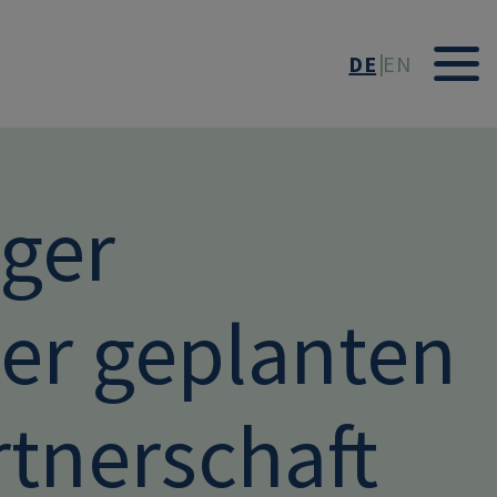
DE
EN
ger
der geplanten
rtnerschaft