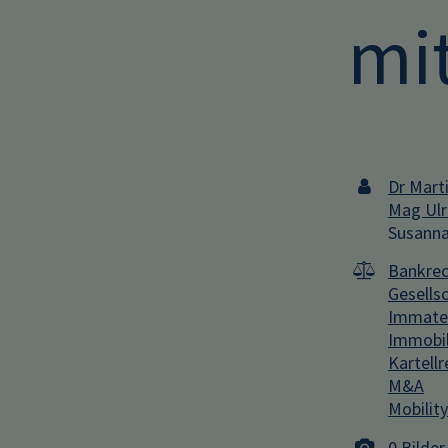
mi
Dr Mart
Mag Ulr
Susanna
Bankrec
Gesells
Immater
Immobil
Kartellr
M&A
Mobilit
0 Bilder