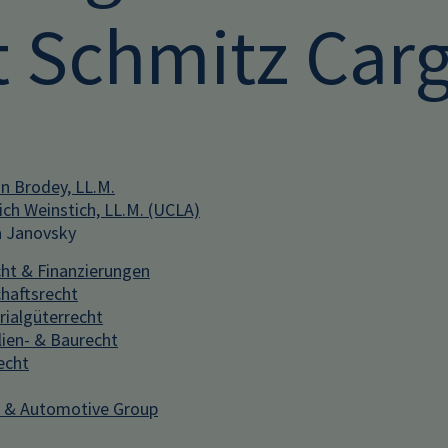
t Schmitz Car
in Brodey, LL.M.
ich Weinstich, LL.M. (UCLA)
 Janovsky
ht & Finanzierungen
chaftsrecht
ialgüterrecht
ien- & Baurecht
echt
y & Automotive Group