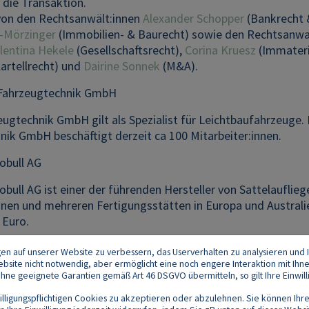
) die Transaktion.
von den Rechtsanwält:innen
Alexander Schopper
(Bankrecht 
-Mörzinger
(Immobilien- & Baurecht) sowie den Rechtsanwa
lentina Hekele
(Gesellschaftsrecht),
Corina Kruesz
(Immateri
artellrecht) und
Dairine Sonnek
(M&A).
 Fahrzeugtechnik GmbH
ugtechnik GmbH gilt als Spezialist für Leichtbaufahrzeuge. D
nik GmbH beschäftigt derzeit ca 100 Mitarbeiter:innen.
obull AG
bull AG ist einer der führenden Hersteller von Sattelauflie
innen und mehreren Fertigungsstätten in Europa und Austra
 Euro.
gen auf unserer Website zu verbessern, das Userverhalten zu analysieren und I
 Website nicht notwendig, aber ermöglicht eine noch engere Interaktion mit Ihn
e geeignete Garantien gemäß Art 46 DSGVO übermitteln, so gilt Ihre Einwilli
lligungspflichtigen Cookies zu akzeptieren oder abzulehnen. Sie können Ihre