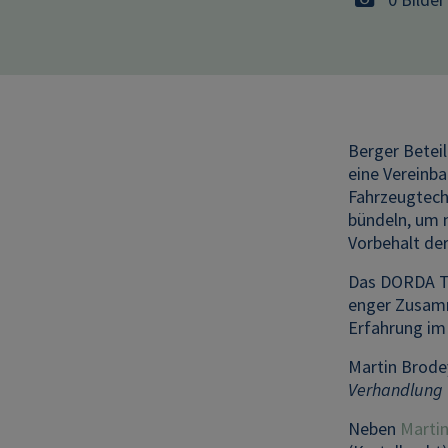
Berger Betei
eine Vereinb
Fahrzeugtech
bündeln, um n
Vorbehalt de
Das DORDA Te
enger Zusamm
Erfahrung im
Martin Brode
Verhandlung u
Neben
Marti