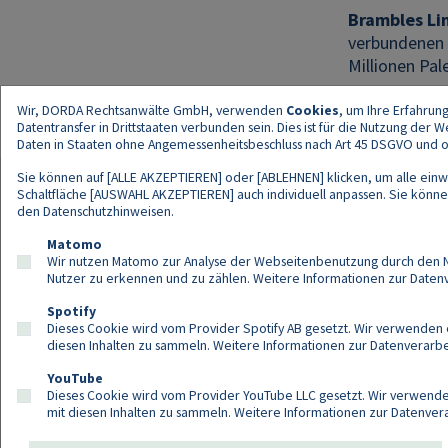
Brambles Li
verbundenen D
Millionen Pal
Wir, DORDA Rechtsanwälte GmbH, verwenden
Cookies
, um Ihre Erfahrun
Datentransfer in Drittstaaten verbunden sein. Dies ist für die Nutzung der
Daten in Staaten ohne Angemessenheitsbeschluss nach Art 45 DSGVO und ohn
Sie können auf [ALLE AKZEPTIEREN] oder [ABLEHNEN] klicken, um alle einwi
Schaltfläche [AUSWAHL AKZEPTIEREN] auch individuell anpassen. Sie können 
den
Datenschutzhinweisen
.
Kont
Matomo
Wir nutzen Matomo zur Analyse der Webseitenbenutzung durch den Nut
Nutzer zu erkennen und zu zählen. Weitere Informationen zur Daten
Spotify
Dieses Cookie wird vom Provider Spotify AB gesetzt. Wir verwenden e
diesen Inhalten zu sammeln. Weitere Informationen zur Datenverarbei
YouTube
Dieses Cookie wird vom Provider YouTube LLC gesetzt. Wir verwenden
mit diesen Inhalten zu sammeln. Weitere Informationen zur Datenver