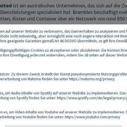
mited
ist ein australisches Unternehmen, das sich auf di
ienstleistungen spezialisiert hat. Brambles beschäftigt meh
etten, Kisten und Container über ein Netzwerk von rund 850 
gen auf unserer Website zu verbessern, das Userverhalten zu analysieren und I
 Website nicht notwendig, aber ermöglicht eine noch engere Interaktion mit Ihn
e geeignete Garantien gemäß Art 46 DSGVO übermitteln, so gilt Ihre Einwilli
lligungspflichtigen Cookies zu akzeptieren oder abzulehnen. Sie können Ihre
Ihre Einwilligung jederzeit widerrufen, indem Sie zB unten auf dieser Website
Footer
akt
Datenschutz
Impressum
Compliance
zer. Zu diesem Zweck erstellt der Dienst pseudonymisierte Nutzungsprofile
verarbeitung von Matomo finden Sie unter
https://matomo.org/privacy
Follow us on:
s, um Audio-Inhalte von Spotify auf unserer Website zu implementieren. Das 
tung von Spotify finden Sie unter:
https://www.spotify.com/de/legal/privacy-p
Copyright 2026
 es, um Video-Inhalte von Youtube auf unserer Website zu implementieren. D
arbeitung von Youtube finden Sie unter:
https://www.youtube.com/privacy