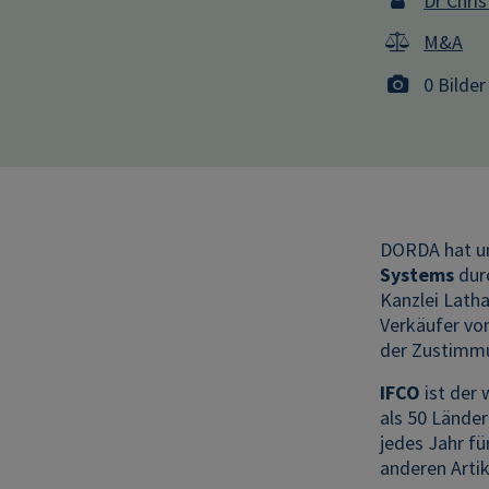
Dr Chris
M&A
0 Bilder
DORDA hat un
Systems
dur
Kanzlei Lath
Verkäufer vo
der Zustimmu
IFCO
ist der
als 50 Länder
jedes Jahr fü
anderen Arti