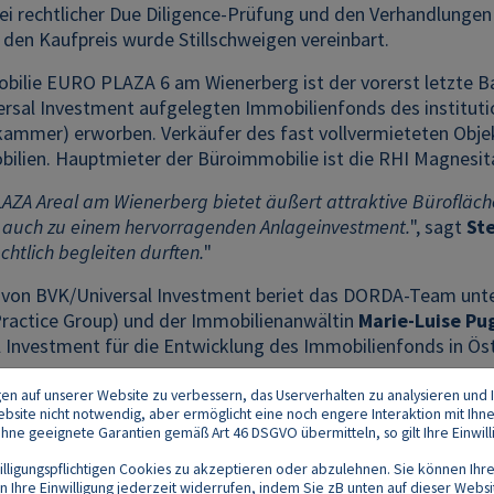
ei rechtlicher Due Diligence-Prüfung und den Verhandlungen
 den Kaufpreis wurde Stillschweigen vereinbart.
bilie EURO PLAZA 6 am Wienerberg ist der vorerst letzte B
ersal Investment aufgelegten Immobilienfonds des instituti
ammer) erworben. Verkäufer des fast vollvermieteten Objekt
ilien. Hauptmieter der Büroimmobilie ist die RHI Magnesit
ZA Areal am Wienerberg bietet äußert attraktive Bürofläche
 auch zu einem hervorragenden Anlageinvestment.
", sagt
Ste
chtlich begleiten durften.
"
e von BVK/Universal Investment beriet das DORDA-Team unt
Practice Group) und der Immobilienanwältin
Marie-Luise Pu
 Investment für die Entwicklung des Immobilienfonds in Öst
gen auf unserer Website zu verbessern, das Userverhalten zu analysieren und I
 Website nicht notwendig, aber ermöglicht eine noch engere Interaktion mit Ihn
e geeignete Garantien gemäß Art 46 DSGVO übermitteln, so gilt Ihre Einwilli
lligungspflichtigen Cookies zu akzeptieren oder abzulehnen. Sie können Ihre
Ihre Einwilligung jederzeit widerrufen, indem Sie zB unten auf dieser Website