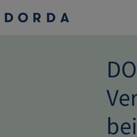
DO
Ve
be