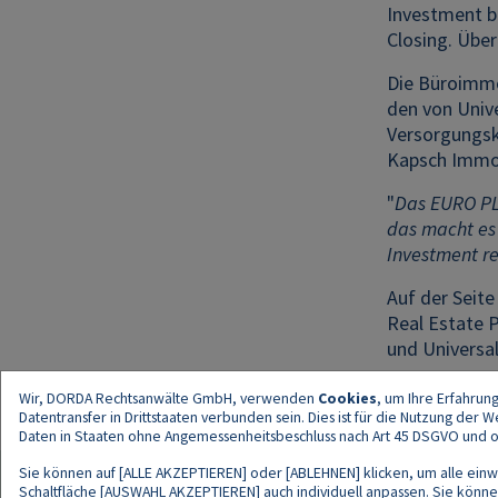
Investment b
Closing. Über
Die Büroimmo
den von Univ
Versorgungsk
Kapsch Immob
"
Das EURO PLA
das macht es
Investment re
Auf der Seit
Real Estate 
und Universal
Wir, DORDA Rechtsanwälte GmbH, verwenden
Cookies
, um Ihre Erfahrun
Datentransfer in Drittstaaten verbunden sein. Dies ist für die Nutzung der
Daten in Staaten ohne Angemessenheitsbeschluss nach Art 45 DSGVO und ohn
Sie können auf [ALLE AKZEPTIEREN] oder [ABLEHNEN] klicken, um alle einwi
Schaltfläche [AUSWAHL AKZEPTIEREN] auch individuell anpassen. Sie können 