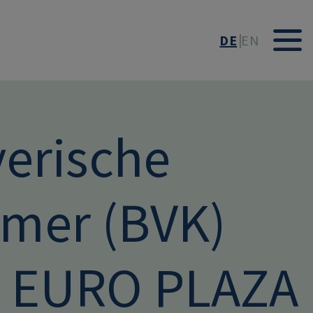
DE
EN
erische
mer (BVK)
s EURO PLAZA