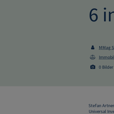
6 i
MMag St
Immobil
0 Bilder
Stefan Artne
Universal In