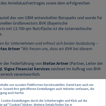
 des Anteilskaufvertrages sowie dem erfolgreichen
auteil des von UBM entwickelten Büroparks und wurde für
onellen Großinvestors BVK (Bayerische
s mit 13.700 qm Nutzfläche ist die österreichische
a.
n für Unternehmen und erfreut sich bester Auslastung –
fan Artner
"
Wir freuen uns, dass wir BVK bei diesem
er der Federführung von
Stefan Artner
(Partner, Leiter der
gl
.
Signa Financial Services
zeichnet im Auftrag von BVK
erreich verantwortlich.
nhalte von sozialen Plattformen bereitzustellen. Damit kann auch ein
en. Soweit Ihre getroffenen Einstellungen auch Anbieter umfassen, die
gung auch hierfür.
 Cookie-Einstellungen durch die Schieberegler und Klick auf die
 auf "Cookies" klicken. Weitere Details finden Sie in