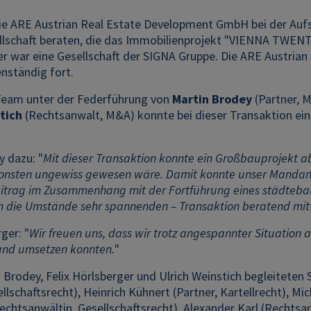
e ARE Austrian Real Estate Development GmbH bei der Aufst
llschaft beraten, die das Immobilienprojekt "VIENNA TWENT
er war eine Gesellschaft der SIGNA Gruppe. Die ARE Austria
nständig fort.
eam unter der Federführung von
Martin Brodey
(Partner, 
tich
(Rechtsanwalt, M&A) konnte bei dieser Transaktion e
y dazu: "
Mit dieser Transaktion konnte ein Großbauprojekt 
sonsten ungewiss gewesen wäre. Damit konnte unser Mandan
itrag im Zusammenhang mit der Fortführung eines städtebaulic
h die Umstände sehr spannenden – Transaktion beratend mit
ger: "
Wir freuen uns, dass wir trotz angespannter Situation 
und umsetzen konnten.
"
Brodey, Felix Hörlsberger und Ulrich Weinstich begleiteten S
ellschaftsrecht), Heinrich Kühnert (Partner, Kartellrecht), Mi
chtsanwältin, Gesellschaftsrecht), Alexander Karl (Rechtsan