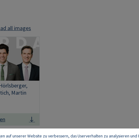
ad all images
x Hörlsberger,
tich, Martin
den
gen auf unserer Website zu verbessern, das Userverhalten zu analysieren und I