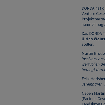
DORDA hat di
Venture Gese
Projektpartn
nunmehr eige
Das DORDA T
Ulrich Weins
stellen.
Martin Brode
Insolvenz an
wertvollen Be
bedingt durc
Felix Hörlsber
vereinbaren 
Neben Martin 
(Partner, Ges
Landskron (Re