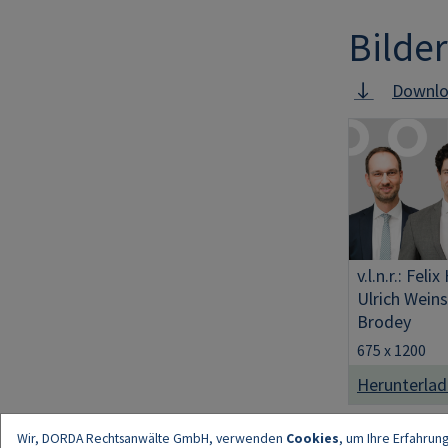
Bilder
Downlo
Image
v.l.n.r.: Feli
Ulrich Weins
Brodey
675 x 1200
Herunterla
Wir, DORDA Rechtsanwälte GmbH, verwenden
Cookies
, um Ihre Erfahrun