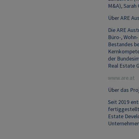
M&A), Sarah G
Über ARE Aus
Die ARE Aust
Büro-, Wohn-
Bestandes bet
Kernkompeten
der Bundesim
Real Estate
www.are.at
Über das Pr
Seit 2019 en
fertiggestell
Estate Devel
Unternehmen 