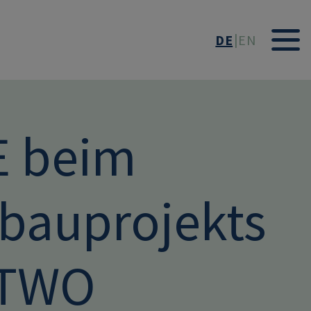
DE
EN
E beim
bauprojekts
YTWO