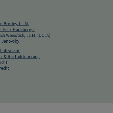
in Brodey, LL.M.
 Felix Hörlsberger
ich Weinstich, LL.M. (UCLA)
 Janovsky
chaftsrecht
nz & Restrukturierung
echt
recht