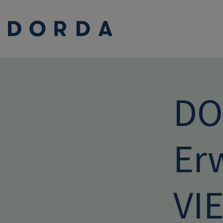
DO
Er
VI