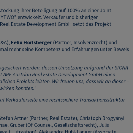
ockung ihrer Beteiligung auf 100% an einer Joint
YTWO" entwickelt. Verkäufer und bisheriger
n Real Estate Development GmbH setzt das Projekt
M&A),
Felix Hörlsberger
(Partner, Insolvenzrecht) und
inmal mehr seine Kompetenz und Erfahrungen unter Beweis
abgesichert werden, dessen Umsetzung aufgrund der SIGNA
t ARE Austrian Real Estate Development GmbH einen
hen Projekts leisten. Wir freuen uns, dass wir an dieser –
wirken konnten.
"
auf Verkäuferseite eine rechtssichere Transaktionsstruktur
tefan Artner (Partner, Real Estate), Christoph Brogyányi
chael Gruber (Of Counsel, Gesellschaftsrecht), Julia
walt, Litigation), Aleksandra Hübl-Langer (Associate,