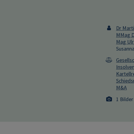
Dr Mart
MMag Dr
Mag Ulr
Susanna
Gesells
Insolve
Kartellr
Schieds
M&A
1 Bilder