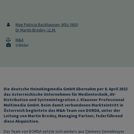
Mag Patricia Backhausen, MSc (WU)
Dr Martin Brodey, LL.M.
M&A
0 Bilder
Die deutsche Heinekingmedia GmbH übernahm per 8. April 2022
das österreichische Unternehmen für Medientechnik, AV-
Distribution und Systemintegration J. Klausner Professional
Multimedia GmbH. Beim damit verbundenen Markteintritt in
Österreich begleitete das M&A-Team von DORDA, unter der
Leitung von Martin Brodey, Managing Partner, federführend
diese Akquisition.
Das Team von DORDA setzte sich weiters aus Clemens Semelmayer