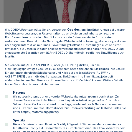
Wir, DORDA Rechtsanwälte GmbH, verwenden
Cookies
, um Ihre Erfahrungen auf unserer
Website zu verbessern, das Userverhalten zu analysieren und Inhalte von sozialen
Plattformen bereitzustellen. Damit kann auch ein Datentransfer in Drittstaaten
verbunden sein. Dies ist für die Nutzung der Website nicht notwendig, aber ermöglicht eine
noch engere Interaktion mit Ihnen. Soweit Ihre getroffenen Einstellungen auch Anbieter
umfassen, die Daten in Staaten ohne Angemessenheitsbeschluss nach Art 45 DSGVO und
ohne geeignete Garantien gemäß Art 46 DSGVO übermitteln, so gilt Ihre Einwilligung auch
hierfür.
Martin Brodey
Sie können auf [ALLE AKZEPTIEREN] oder [ABLEHNEN] klicken, um alle
einwilligungspflichtigen Cookies zu akzeptieren oder abzulehnen. Sie können Ihre Cookie-
Einstellungen durch die Schieberegler und Klick auf die Schaltfläche [AUSWAHL
Partner
AKZEPTIEREN] auch individuell anpassen. Sie können Ihre Einwilligung jederzeit
widerrufen, indem Sie zB unten auf dieser Website auf "Cookies" klicken. Weitere Details
martin.brodey@dorda.at
finden Sie in den
Datenschutzhinweisen
.
Matomo
Wir nutzen Matomo zur Analyse der Webseitenbenutzung durch den Nutzer. Zu
diesem Zweck erstellt der Dienst pseudonymisierte Nutzungsprofile. Durch das
Setzen dieses Cookies sind wird in der Lage, wiederkehrende Nutzer zu erkennen
und zu zählen. Weitere Informationen zur Datenverarbeitung von Matomo finden Sie
unter
https://matomo.org/privacy
Spotify
Dieses Cookie wird vom Provider Spotify AB gesetzt. Wir verwenden es, um Audio-
Footer
Inhalte von Spotify auf unserer Website zu implementieren. Das Cookie dient zudem
Kontakt
Datenschutz
Impressum
dazu, Informationen zur Interaktion des Nutzers mit diesen Inhalten zu sammeln.