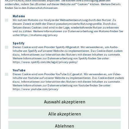
AKZEPTIEREN] auch individuell anpassen. Sie können Ihre Einwilligung jederzeit
Reitinger
, die Generali zu den öffentlich-rechtlichen Fragestellungen
widerrufen, indem Sie zB unten auf dieser Website auf "Cookies" klicken. Weitere Details
berieten und lokale Expertise in Graz beisteuerten.
finden Sie in den
Datenschutzhinweisen
.
Matomo
Wir nutzen Matomo zur Analyse der Webseitenbenutzung durch den Nutzer. Zu
diesem Zweck erstellt der Dienst pseudonymisierte Nutzungsprofile. Durch das
Setzen dieses Cookies sind wird in der Lage, wiederkehrende Nutzer zu erkennen
und zu zählen. Weitere Informationen zur Datenverarbeitung von Matomo finden Sie
unter
https://matomo.org/privacy
Spotify
Dieses Cookie wird vom Provider Spotify AB gesetzt. Wir verwenden es, um Audio-
Footer
Inhalte von Spotify auf unserer Website zu implementieren. Das Cookie dient zudem
Kontakt
Datenschutz
Impressum
dazu, Informationen zur Interaktion des Nutzers mit diesen Inhalten zu sammeln.
Weitere Informationen zur Datenverarbeitung von Spotify finden Sie unter:
Compliance
Cookies
https://www.spotify.com/de/legal/privacy-policy/
YouTube
Dieses Cookie wird vom Provider YouTube LLC gesetzt. Wir verwenden es, um Video-
Follow us on:
Inhalte von Youtube auf unserer Website zu implementieren. Das Cookie dient zudem
dazu, Informationen zur Interaktion des Nutzers mit diesen Inhalten zu sammeln.
Weitere Informationen zur Datenverarbeitung von Youtube finden Sie unter:
https://www.youtube.com/privacy
Auswahl akzeptieren
Copyright 2026
Alle akzeptieren
Ablehnen