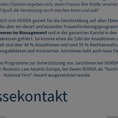
esten Chancen ergeben sich, wenn Frauen ihre Kräfte vereinen
el Spaß die Vernetzung auch machen kann und soll!"
etzt sich DORDA gezielt für die Gleichstellung auf allen Eben
 die über ein derart umfassendes Frauenförderungsprogram
hemen im Management
und in der gesamten Kanzlei in den V
gebnissen geführt. So konnte etwa die Zahl der Anwältinne
ell sind über 40 % Anwältinnen und rund 55 % Rechtanwaltsa
usgebildeten und motivierten Juristinnen bald auch neue Pa
igen Programme zur Unterstützung von Juristinnen bei DORD
 Business Law Awards Europe, bei denen DORDA als "Austria
 National Firm"-Award ausgezeichnet wurde.
ssekontakt