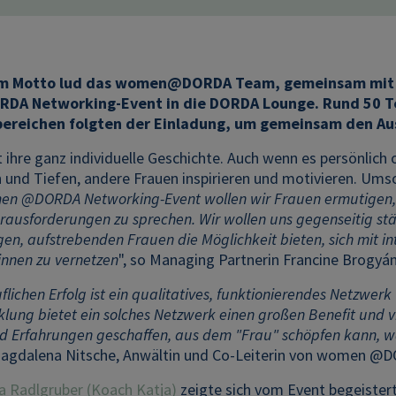
m Motto lud das women@DORDA Team, gemeinsam mit Ka
 Networking-Event in die DORDA Lounge. Rund 50 Te
bereichen folgten der Einladung, um gemeinsam den Au
 ihre ganz individuelle Geschichte. Auch wenn es persönlich 
 und Tiefen, andere Frauen inspirieren und motivieren. Ums
en @DORDA Networking-Event wollen wir Frauen ermutigen, üb
ausforderungen zu sprechen. Wir wollen uns gegenseitig stär
gen, aufstrebenden Frauen die Möglichkeit bieten, sich mit 
nnen zu vernetzen
", so Managing Partnerin Francine Brogy
flichen Erfolg ist ein qualitatives, funktionierendes Netzwerk 
lung bietet ein solches Netzwerk einen großen Benefit und v
nd Erfahrungen geschaffen, aus dem "Frau" schöpfen kann, w
agdalena Nitsche, Anwältin und Co-Leiterin von women @
a Radlgruber (Koach Katja)
zeigte sich vom Event begeister