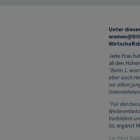
Unter diese
women@DORDA
Wirtschafts
Jede Frau hat
all den Höhen
"Beim 1. wom
aber auch Her
vor allem jun
Unternehmeri
"Für den beru
Weiterentwick
Vorbildern u
ist,
ergänzt M
Co-Host Katj