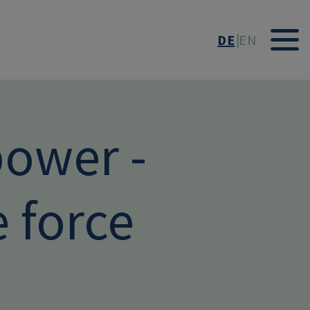
DE
EN
power -
 force