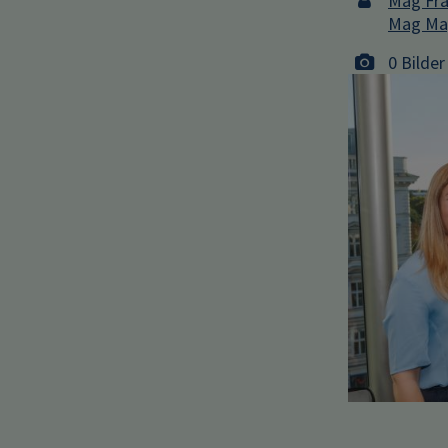
Mag Fra
Mag Ma
0 Bilder