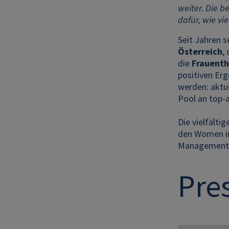
weiter. Die b
dafür, wie vi
Seit Jahren s
Österreich
,
die
Frauent
positiven Er
werden: aktu
Pool an top-a
Die vielfält
den Women in
Management -
Pre