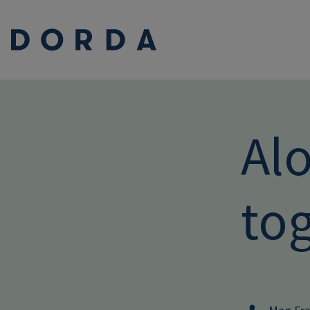
Al
to