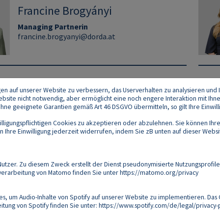
Francine Brogyányi
Managing Partnerin
francine.brogyanyi@dorda.at
gen auf unserer Website zu verbessern, das Userverhalten zu analysieren und I
 Website nicht notwendig, aber ermöglicht eine noch engere Interaktion mit Ihn
e geeignete Garantien gemäß Art 46 DSGVO übermitteln, so gilt Ihre Einwilli
lligungspflichtigen Cookies zu akzeptieren oder abzulehnen. Sie können Ihre
Ihre Einwilligung jederzeit widerrufen, indem Sie zB unten auf dieser Website
Footer
akt
Datenschutz
Impressum
Compliance
zer. Zu diesem Zweck erstellt der Dienst pseudonymisierte Nutzungsprofile
verarbeitung von Matomo finden Sie unter
https://matomo.org/privacy
Follow us on:
s, um Audio-Inhalte von Spotify auf unserer Website zu implementieren. Das 
tung von Spotify finden Sie unter:
https://www.spotify.com/de/legal/privacy-p