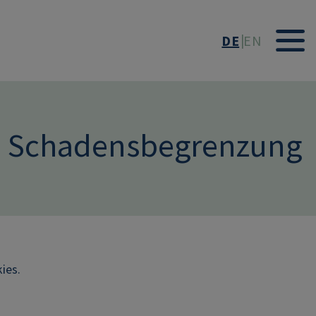
DE
EN
nd Schadensbegrenzung
ies.