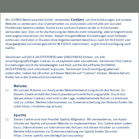
Wir, DORDA Rechtsanwälte GmbH, verwenden
Cookies
, um Ihre Erfahrungen auf unserer
Website zu verbessern, das Userverhalten zu analysieren und Inhalte von sozialen
Plattformen bereitzustellen. Damit kann auch ein Datentransfer in Drittstaaten
verbunden sein. Dies ist für die Nutzung der Website nicht notwendig, aber ermöglicht eine
noch engere Interaktion mit Ihnen. Soweit Ihre getroffenen Einstellungen auch Anbieter
umfassen, die Daten in Staaten ohne Angemessenheitsbeschluss nach Art 45 DSGVO und
ohne geeignete Garantien gemäß Art 46 DSGVO übermitteln, so gilt Ihre Einwilligung auch
hierfür.
Sie können auf [ALLE AKZEPTIEREN] oder [ABLEHNEN] klicken, um alle
einwilligungspflichtigen Cookies zu akzeptieren oder abzulehnen. Sie können Ihre Cookie-
Einstellungen durch die Schieberegler und Klick auf die Schaltfläche [AUSWAHL
AKZEPTIEREN] auch individuell anpassen. Sie können Ihre Einwilligung jederzeit
widerrufen, indem Sie zB unten auf dieser Website auf "Cookies" klicken. Weitere Details
finden Sie in den
Datenschutzhinweisen
.
Matomo
Wir nutzen Matomo zur Analyse der Webseitenbenutzung durch den Nutzer. Zu
diesem Zweck erstellt der Dienst pseudonymisierte Nutzungsprofile. Durch das
Setzen dieses Cookies sind wird in der Lage, wiederkehrende Nutzer zu erkennen
und zu zählen. Weitere Informationen zur Datenverarbeitung von Matomo finden Sie
unter
https://matomo.org/privacy
Spotify
Dieses Cookie wird vom Provider Spotify AB gesetzt. Wir verwenden es, um Audio-
Footer
Inhalte von Spotify auf unserer Website zu implementieren. Das Cookie dient zudem
Kontakt
Datenschutz
Impressum
dazu, Informationen zur Interaktion des Nutzers mit diesen Inhalten zu sammeln.
Weitere Informationen zur Datenverarbeitung von Spotify finden Sie unter:
Compliance
Cookies
https://www.spotify.com/de/legal/privacy-policy/