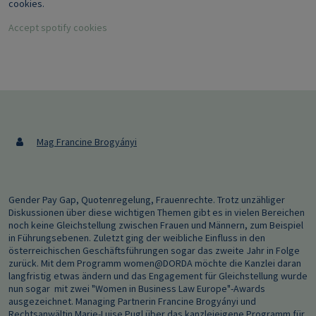
cookies.
Accept spotify cookies
Mag Francine Brogyányi
Gender Pay Gap, Quotenregelung, Frauenrechte. Trotz unzähliger
Diskussionen über diese wichtigen Themen gibt es in vielen Bereichen
noch keine Gleichstellung zwischen Frauen und Männern, zum Beispiel
in Führungsebenen. Zuletzt ging der weibliche Einfluss in den
österreichischen Geschäftsführungen sogar das zweite Jahr in Folge
zurück. Mit dem Programm women@DORDA möchte die Kanzlei daran
langfristig etwas ändern und das Engagement für Gleichstellung wurde
nun sogar mit zwei "Women in Business Law Europe"-Awards
ausgezeichnet. Managing Partnerin Francine Brogyányi und
Rechtsanwältin Marie-Luise Pugl über das kanzleieigene Programm für