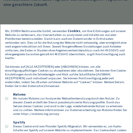
eine gerechtere Zukunft.
Wir, DORDA Rechtsanwälte GmbH, verwenden
Cookies
, um Ihre Erfahrungen auf unserer
Website zu verbessern, das Userverhalten zu analysieren und Inhalte von sozialen
Plattformen bereitzustellen. Damit kann auch ein Datentransfer in Drittstaaten
verbunden sein. Dies ist für die Nutzung der Website nicht notwendig, aber ermöglicht eine
noch engere Interaktion mit Ihnen. Soweit Ihre getroffenen Einstellungen auch Anbieter
umfassen, die Daten in Staaten ohne Angemessenheitsbeschluss nach Art 45 DSGVO und
ohne geeignete Garantien gemäß Art 46 DSGVO übermitteln, so gilt Ihre Einwilligung auch
hierfür.
Sie können auf [ALLE AKZEPTIEREN] oder [ABLEHNEN] klicken, um alle
einwilligungspflichtigen Cookies zu akzeptieren oder abzulehnen. Sie können Ihre Cookie-
Einstellungen durch die Schieberegler und Klick auf die Schaltfläche [AUSWAHL
AKZEPTIEREN] auch individuell anpassen. Sie können Ihre Einwilligung jederzeit
widerrufen, indem Sie zB unten auf dieser Website auf "Cookies" klicken. Weitere Details
finden Sie in den
Datenschutzhinweisen
.
Matomo
Wir nutzen Matomo zur Analyse der Webseitenbenutzung durch den Nutzer. Zu
diesem Zweck erstellt der Dienst pseudonymisierte Nutzungsprofile. Durch das
Setzen dieses Cookies sind wird in der Lage, wiederkehrende Nutzer zu erkennen
und zu zählen. Weitere Informationen zur Datenverarbeitung von Matomo finden Sie
unter
https://matomo.org/privacy
Spotify
Dieses Cookie wird vom Provider Spotify AB gesetzt. Wir verwenden es, um Audio-
Footer
Inhalte von Spotify auf unserer Website zu implementieren. Das Cookie dient zudem
Kontakt
Datenschutz
Impressum