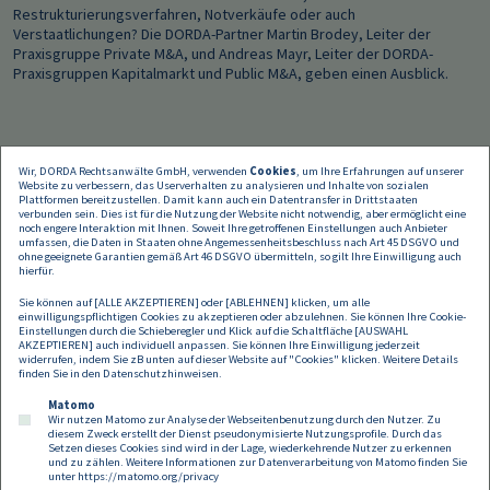
Restrukturierungsverfahren, Notverkäufe oder auch
Verstaatlichungen? Die DORDA-Partner Martin Brodey, Leiter der
Praxisgruppe Private M&A, und Andreas Mayr, Leiter der DORDA-
Praxisgruppen Kapitalmarkt und Public M&A, geben einen Ausblick.
Wir, DORDA Rechtsanwälte GmbH, verwenden
Cookies
, um Ihre Erfahrungen auf unserer
Website zu verbessern, das Userverhalten zu analysieren und Inhalte von sozialen
Plattformen bereitzustellen. Damit kann auch ein Datentransfer in Drittstaaten
verbunden sein. Dies ist für die Nutzung der Website nicht notwendig, aber ermöglicht eine
noch engere Interaktion mit Ihnen. Soweit Ihre getroffenen Einstellungen auch Anbieter
umfassen, die Daten in Staaten ohne Angemessenheitsbeschluss nach Art 45 DSGVO und
ohne geeignete Garantien gemäß Art 46 DSGVO übermitteln, so gilt Ihre Einwilligung auch
hierfür.
Sie können auf [ALLE AKZEPTIEREN] oder [ABLEHNEN] klicken, um alle
einwilligungspflichtigen Cookies zu akzeptieren oder abzulehnen. Sie können Ihre Cookie-
Einstellungen durch die Schieberegler und Klick auf die Schaltfläche [AUSWAHL
AKZEPTIEREN] auch individuell anpassen. Sie können Ihre Einwilligung jederzeit
widerrufen, indem Sie zB unten auf dieser Website auf "Cookies" klicken. Weitere Details
finden Sie in den
Datenschutzhinweisen
.
Matomo
Wir nutzen Matomo zur Analyse der Webseitenbenutzung durch den Nutzer. Zu
diesem Zweck erstellt der Dienst pseudonymisierte Nutzungsprofile. Durch das
Setzen dieses Cookies sind wird in der Lage, wiederkehrende Nutzer zu erkennen
und zu zählen. Weitere Informationen zur Datenverarbeitung von Matomo finden Sie
unter
https://matomo.org/privacy