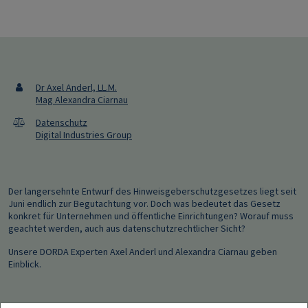
Dr Axel Anderl, LL.M.
Mag Alexandra Ciarnau
Datenschutz
Digital Industries Group
Der langersehnte Entwurf des Hinweisgeberschutzgesetzes liegt seit
Juni endlich zur Begutachtung vor. Doch was bedeutet das Gesetz
konkret für Unternehmen und öffentliche Einrichtungen? Worauf muss
geachtet werden, auch aus datenschutzrechtlicher Sicht?
Unsere DORDA Experten Axel Anderl und Alexandra Ciarnau geben
Einblick.