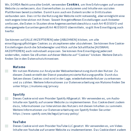
Wir, DORDA Rechtsanwälte GmbH, verwenden
Cookies
, um Ihre Erfahrungen auf unserer
Website zu verbessern, das Userverhalten zu analysieren und Inhalte von sozialen
Plattformen bereitzustellen. Damit kann auch ein Datentransfer in Drittstaaten
verbunden sein. Dies ist für die Nutzung der Website nicht notwendig, aber ermöglicht eine
noch engere Interaktion mit Ihnen. Soweit Ihre getroffenen Einstellungen auch Anbieter
umfassen, die Daten in Staaten ohne Angemessenheitsbeschluss nach Art 45 DSGVO und
ohne geeignete Garantien gemäß Art 46 DSGVO übermitteln, so gilt Ihre Einwilligung auch
hierfür.
Sie können auf [ALLE AKZEPTIEREN] oder [ABLEHNEN] klicken, um alle
einwilligungspflichtigen Cookies zu akzeptieren oder abzulehnen. Sie können Ihre Cookie-
Einstellungen durch die Schieberegler und Klick auf die Schaltfläche [AUSWAHL
AKZEPTIEREN] auch individuell anpassen. Sie können Ihre Einwilligung jederzeit
widerrufen, indem Sie zB unten auf dieser Website auf "Cookies" klicken. Weitere Details
finden Sie in den
Datenschutzhinweisen
.
Matomo
Wir nutzen Matomo zur Analyse der Webseitenbenutzung durch den Nutzer. Zu
diesem Zweck erstellt der Dienst pseudonymisierte Nutzungsprofile. Durch das
Setzen dieses Cookies sind wird in der Lage, wiederkehrende Nutzer zu erkennen
und zu zählen. Weitere Informationen zur Datenverarbeitung von Matomo finden Sie
unter
https://matomo.org/privacy
Spotify
Dieses Cookie wird vom Provider Spotify AB gesetzt. Wir verwenden es, um Audio-
Footer
Inhalte von Spotify auf unserer Website zu implementieren. Das Cookie dient zudem
Kontakt
Datenschutz
Impressum
dazu, Informationen zur Interaktion des Nutzers mit diesen Inhalten zu sammeln.
Weitere Informationen zur Datenverarbeitung von Spotify finden Sie unter:
Compliance
Cookies
https://www.spotify.com/de/legal/privacy-policy/
YouTube
Dieses Cookie wird vom Provider YouTube LLC gesetzt. Wir verwenden es, um Video-
Follow us on:
Inhalte von Youtube auf unserer Website zu implementieren. Das Cookie dient zudem