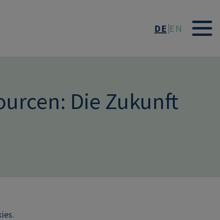
DE
EN
ourcen: Die Zukunft
ies.