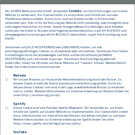
Wir, DORDA Rechtsanwälte GmbH, verwenden
Cookies
, um Ihre Erfahrungen auf unserer
Website zu verbessern, das Userverhalten zu analysieren und Inhalte von sozialen
Plattformen bereitzustellen. Damit kann auch ein Datentransfer in Drittstaaten
verbunden sein. Dies ist für die Nutzung der Website nicht notwendig, aber ermöglicht eine
noch engere Interaktion mit Ihnen. Soweit Ihre getroffenen Einstellungen auch Anbieter
umfassen, die Daten in Staaten ohne Angemessenheitsbeschluss nach Art 45 DSGVO und
ohne geeignete Garantien gemäß Art 46 DSGVO übermitteln, so gilt Ihre Einwilligung auch
hierfür.
Sie können auf [ALLE AKZEPTIEREN] oder [ABLEHNEN] klicken, um alle
einwilligungspflichtigen Cookies zu akzeptieren oder abzulehnen. Sie können Ihre Cookie-
Einstellungen durch die Schieberegler und Klick auf die Schaltfläche [AUSWAHL
AKZEPTIEREN] auch individuell anpassen. Sie können Ihre Einwilligung jederzeit
widerrufen, indem Sie zB unten auf dieser Website auf "Cookies" klicken. Weitere Details
finden Sie in den
Datenschutzhinweisen
.
Matomo
Wir nutzen Matomo zur Analyse der Webseitenbenutzung durch den Nutzer. Zu
diesem Zweck erstellt der Dienst pseudonymisierte Nutzungsprofile. Durch das
Setzen dieses Cookies sind wird in der Lage, wiederkehrende Nutzer zu erkennen
und zu zählen. Weitere Informationen zur Datenverarbeitung von Matomo finden Sie
unter
https://matomo.org/privacy
Spotify
Dieses Cookie wird vom Provider Spotify AB gesetzt. Wir verwenden es, um Audio-
Footer
Inhalte von Spotify auf unserer Website zu implementieren. Das Cookie dient zudem
Kontakt
Datenschutz
Impressum
dazu, Informationen zur Interaktion des Nutzers mit diesen Inhalten zu sammeln.
Weitere Informationen zur Datenverarbeitung von Spotify finden Sie unter:
Compliance
Cookies
https://www.spotify.com/de/legal/privacy-policy/
YouTube