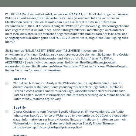
Wir, DORDA Rechtsanwälte GmbH, verwenden
Cookies
, um Ihre Erfahrungen auf unserer
Website zu verbessern, das Userverhalten zu analysieren und Inhalte von sozialen
Plattformen bereitzustellen. Damit kann auch ein Datentransfer in Drittstaaten
verbunden sein. Dies ist für die Nutzung der Website nicht notwendig, aber ermöglicht eine
noch engere Interaktion mit Ihnen. Soweit Ihre getroffenen Einstellungen auch Anbieter
umfassen, die Daten in Staaten ohne Angemessenheitsbeschluss nach Art 45 DSGVO und
ohne geeignete Garantien gemäß Art 46 DSGVO übermitteln, so gilt Ihre Einwilligung auch
hierfür.
Sie können auf [ALLE AKZEPTIEREN] oder [ABLEHNEN] klicken, um alle
einwilligungspflichtigen Cookies zu akzeptieren oder abzulehnen. Sie können Ihre Cookie-
Einstellungen durch die Schieberegler und Klick auf die Schaltfläche [AUSWAHL
AKZEPTIEREN] auch individuell anpassen. Sie können Ihre Einwilligung jederzeit
widerrufen, indem Sie zB unten auf dieser Website auf "Cookies" klicken. Weitere Details
finden Sie in den
Datenschutzhinweisen
.
Matomo
Wir nutzen Matomo zur Analyse der Webseitenbenutzung durch den Nutzer. Zu
diesem Zweck erstellt der Dienst pseudonymisierte Nutzungsprofile. Durch das
Setzen dieses Cookies sind wird in der Lage, wiederkehrende Nutzer zu erkennen
und zu zählen. Weitere Informationen zur Datenverarbeitung von Matomo finden Sie
unter
https://matomo.org/privacy
Spotify
Dieses Cookie wird vom Provider Spotify AB gesetzt. Wir verwenden es, um Audio-
Footer
Inhalte von Spotify auf unserer Website zu implementieren. Das Cookie dient zudem
Kontakt
Datenschutz
Impressum
dazu, Informationen zur Interaktion des Nutzers mit diesen Inhalten zu sammeln.
Weitere Informationen zur Datenverarbeitung von Spotify finden Sie unter:
Compliance
Cookies
https://www.spotify.com/de/legal/privacy-policy/