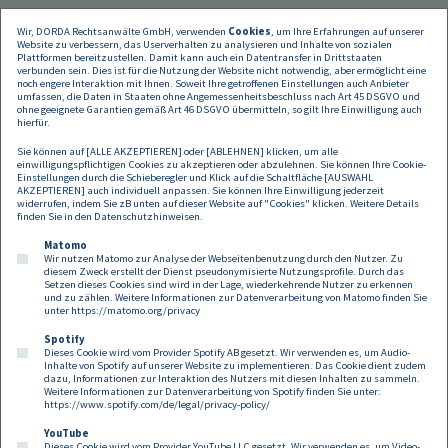
Wir, DORDA Rechtsanwälte GmbH, verwenden
Cookies
, um Ihre Erfahrungen auf unserer
Website zu verbessern, das Userverhalten zu analysieren und Inhalte von sozialen
Plattformen bereitzustellen. Damit kann auch ein Datentransfer in Drittstaaten
verbunden sein. Dies ist für die Nutzung der Website nicht notwendig, aber ermöglicht eine
noch engere Interaktion mit Ihnen. Soweit Ihre getroffenen Einstellungen auch Anbieter
umfassen, die Daten in Staaten ohne Angemessenheitsbeschluss nach Art 45 DSGVO und
ohne geeignete Garantien gemäß Art 46 DSGVO übermitteln, so gilt Ihre Einwilligung auch
hierfür.
Sie können auf [ALLE AKZEPTIEREN] oder [ABLEHNEN] klicken, um alle
einwilligungspflichtigen Cookies zu akzeptieren oder abzulehnen. Sie können Ihre Cookie-
Einstellungen durch die Schieberegler und Klick auf die Schaltfläche [AUSWAHL
AKZEPTIEREN] auch individuell anpassen. Sie können Ihre Einwilligung jederzeit
widerrufen, indem Sie zB unten auf dieser Website auf "Cookies" klicken. Weitere Details
finden Sie in den
Datenschutzhinweisen
.
Matomo
Wir nutzen Matomo zur Analyse der Webseitenbenutzung durch den Nutzer. Zu
diesem Zweck erstellt der Dienst pseudonymisierte Nutzungsprofile. Durch das
Setzen dieses Cookies sind wird in der Lage, wiederkehrende Nutzer zu erkennen
und zu zählen. Weitere Informationen zur Datenverarbeitung von Matomo finden Sie
unter
https://matomo.org/privacy
Spotify
Dieses Cookie wird vom Provider Spotify AB gesetzt. Wir verwenden es, um Audio-
Footer
Inhalte von Spotify auf unserer Website zu implementieren. Das Cookie dient zudem
Kontakt
Datenschutz
Impressum
dazu, Informationen zur Interaktion des Nutzers mit diesen Inhalten zu sammeln.
Weitere Informationen zur Datenverarbeitung von Spotify finden Sie unter:
Compliance
Cookies
https://www.spotify.com/de/legal/privacy-policy/
YouTube
Dieses Cookie wird vom Provider YouTube LLC gesetzt. Wir verwenden es, um Video-