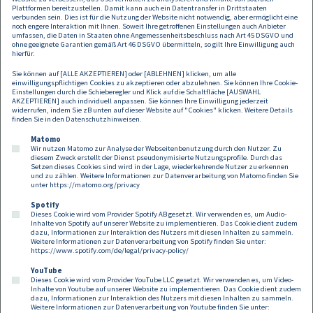
Plattformen bereitzustellen. Damit kann auch ein Datentransfer in Drittstaaten
verbunden sein. Dies ist für die Nutzung der Website nicht notwendig, aber ermöglicht eine
noch engere Interaktion mit Ihnen. Soweit Ihre getroffenen Einstellungen auch Anbieter
umfassen, die Daten in Staaten ohne Angemessenheitsbeschluss nach Art 45 DSGVO und
ohne geeignete Garantien gemäß Art 46 DSGVO übermitteln, so gilt Ihre Einwilligung auch
hierfür.
Sie können auf [ALLE AKZEPTIEREN] oder [ABLEHNEN] klicken, um alle
einwilligungspflichtigen Cookies zu akzeptieren oder abzulehnen. Sie können Ihre Cookie-
Einstellungen durch die Schieberegler und Klick auf die Schaltfläche [AUSWAHL
AKZEPTIEREN] auch individuell anpassen. Sie können Ihre Einwilligung jederzeit
widerrufen, indem Sie zB unten auf dieser Website auf "Cookies" klicken. Weitere Details
finden Sie in den
Datenschutzhinweisen
.
Matomo
Wir nutzen Matomo zur Analyse der Webseitenbenutzung durch den Nutzer. Zu
diesem Zweck erstellt der Dienst pseudonymisierte Nutzungsprofile. Durch das
Setzen dieses Cookies sind wird in der Lage, wiederkehrende Nutzer zu erkennen
und zu zählen. Weitere Informationen zur Datenverarbeitung von Matomo finden Sie
unter
https://matomo.org/privacy
Spotify
Dieses Cookie wird vom Provider Spotify AB gesetzt. Wir verwenden es, um Audio-
Footer
Inhalte von Spotify auf unserer Website zu implementieren. Das Cookie dient zudem
Kontakt
Datenschutz
Impressum
dazu, Informationen zur Interaktion des Nutzers mit diesen Inhalten zu sammeln.
Weitere Informationen zur Datenverarbeitung von Spotify finden Sie unter:
Compliance
Cookies
https://www.spotify.com/de/legal/privacy-policy/
YouTube
Dieses Cookie wird vom Provider YouTube LLC gesetzt. Wir verwenden es, um Video-
Follow us on:
Inhalte von Youtube auf unserer Website zu implementieren. Das Cookie dient zudem
dazu, Informationen zur Interaktion des Nutzers mit diesen Inhalten zu sammeln.
Weitere Informationen zur Datenverarbeitung von Youtube finden Sie unter: