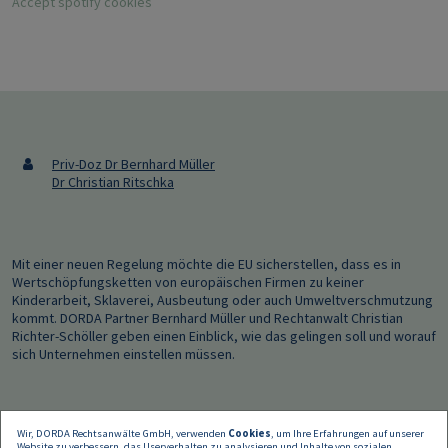
Accept spotify cookies
Priv-Doz Dr Bernhard Müller
Dr Christian Ritschka
Mit einer neuen Regelung möchte die EU sicherstellen, dass es in
Wertschöpfungsketten von europäischen Firmen zu keiner
Kinderarbeit, Sklaverei, Ausbeutung oder auch Umweltverschmutzung
kommt. DORDA Partner Bernhard Müller und Rechtanwalt Christian
Richter-Schöller geben einen Einblick, wie das gelingen soll und worauf
sich Unternehmen einstellen müssen.
Wir, DORDA Rechtsanwälte GmbH, verwenden
Cookies
, um Ihre Erfahrungen auf unserer
Website zu verbessern, das Userverhalten zu analysieren und Inhalte von sozialen