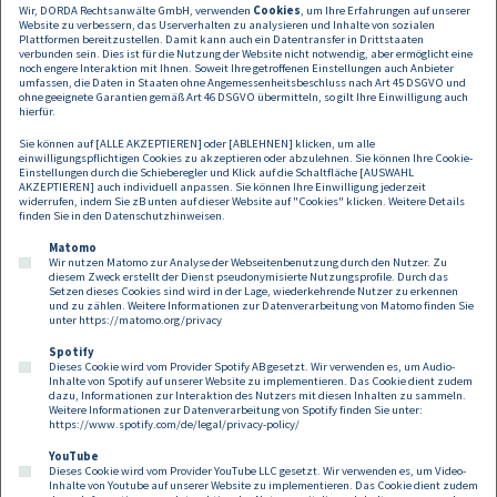
Wir, DORDA Rechtsanwälte GmbH, verwenden
Cookies
, um Ihre Erfahrungen auf unserer
Website zu verbessern, das Userverhalten zu analysieren und Inhalte von sozialen
Plattformen bereitzustellen. Damit kann auch ein Datentransfer in Drittstaaten
verbunden sein. Dies ist für die Nutzung der Website nicht notwendig, aber ermöglicht eine
noch engere Interaktion mit Ihnen. Soweit Ihre getroffenen Einstellungen auch Anbieter
umfassen, die Daten in Staaten ohne Angemessenheitsbeschluss nach Art 45 DSGVO und
ohne geeignete Garantien gemäß Art 46 DSGVO übermitteln, so gilt Ihre Einwilligung auch
hierfür.
Sie können auf [ALLE AKZEPTIEREN] oder [ABLEHNEN] klicken, um alle
einwilligungspflichtigen Cookies zu akzeptieren oder abzulehnen. Sie können Ihre Cookie-
Einstellungen durch die Schieberegler und Klick auf die Schaltfläche [AUSWAHL
AKZEPTIEREN] auch individuell anpassen. Sie können Ihre Einwilligung jederzeit
widerrufen, indem Sie zB unten auf dieser Website auf "Cookies" klicken. Weitere Details
finden Sie in den
Datenschutzhinweisen
.
Matomo
Wir nutzen Matomo zur Analyse der Webseitenbenutzung durch den Nutzer. Zu
diesem Zweck erstellt der Dienst pseudonymisierte Nutzungsprofile. Durch das
Setzen dieses Cookies sind wird in der Lage, wiederkehrende Nutzer zu erkennen
und zu zählen. Weitere Informationen zur Datenverarbeitung von Matomo finden Sie
unter
https://matomo.org/privacy
Spotify
Dieses Cookie wird vom Provider Spotify AB gesetzt. Wir verwenden es, um Audio-
Footer
Inhalte von Spotify auf unserer Website zu implementieren. Das Cookie dient zudem
Kontakt
Datenschutz
Impressum
dazu, Informationen zur Interaktion des Nutzers mit diesen Inhalten zu sammeln.
Weitere Informationen zur Datenverarbeitung von Spotify finden Sie unter:
Compliance
Cookies
https://www.spotify.com/de/legal/privacy-policy/
YouTube
Dieses Cookie wird vom Provider YouTube LLC gesetzt. Wir verwenden es, um Video-
Follow us on:
Inhalte von Youtube auf unserer Website zu implementieren. Das Cookie dient zudem