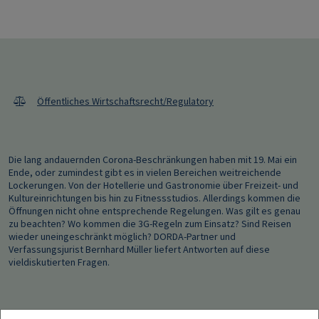
Öffentliches Wirtschaftsrecht/Regulatory
Die lang andauernden Corona-Beschränkungen haben mit 19. Mai ein
Ende, oder zumindest gibt es in vielen Bereichen weitreichende
Lockerungen. Von der Hotellerie und Gastronomie über Freizeit- und
Kultureinrichtungen bis hin zu Fitnessstudios. Allerdings kommen die
Öffnungen nicht ohne entsprechende Regelungen. Was gilt es genau
zu beachten? Wo kommen die 3G-Regeln zum Einsatz? Sind Reisen
wieder uneingeschränkt möglich? DORDA-Partner und
Verfassungsjurist Bernhard Müller liefert Antworten auf diese
vieldiskutierten Fragen.