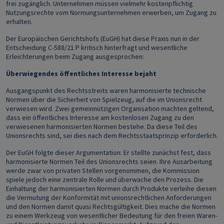
frei zugänglich. Unternehmen müssen vielmehr kostenpflichtig
Nutzungsrechte vom Normungsunternehmen erwerben, um Zugang zu
erhalten.
Der Europäischen Gerichtshofs (EuGH) hat diese Praxis nun in der
Entscheidung C-588/21 P kritisch hinterfragt und wesentliche
Erleichterungen beim Zugang ausgesprochen:
Überwiegendes öffentliches Interesse bejaht
Ausgangspunkt des Rechtsstreits waren harmonisierte technische
Normen über die Sicherheit von Spielzeug, auf die im Unionsrecht
verwiesen wird. Zwei gemeinnützigen Organisation machten geltend,
dass ein öffentliches Interesse am kostenlosen Zugang zu den
verwiesenen harmonisierten Normen bestehe. Da diese Teil des
Unionsrechts sind, sei dies nach dem Rechtsstaatsprinzip erforderlich.
Der EuGH folgte dieser Argumentation: Er stellte zunächst fest, dass
harmonisierte Normen Teil des Unionsrechts seien. Ihre Ausarbeitung
werde zwar von privaten Stellen vorgenommen, die Kommission
spiele jedoch eine zentrale Rolle und überwache den Prozess. Die
Einhaltung der harmonisierten Normen durch Produkte verleihe diesen
die Vermutung der Konformität mit unionsrechtlichen Anforderungen
und den Normen damit quasi Rechtsgültigkeit. Dies mache die Normen
zu einem Werkzeug von wesentlicher Bedeutung für den freien Waren-