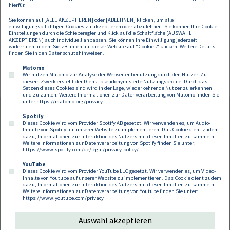
Standard International – die in der Entscheidung geforderte "
hierfür.
freie
Zugänglichkeit
" umsetzen.
Sie können auf [ALLE AKZEPTIEREN] oder [ABLEHNEN] klicken, um alle
einwilligungspflichtigen Cookies zu akzeptieren oder abzulehnen. Sie können Ihre Cookie-
DORDA unterstützt Sie gerne bei der Prüfung und Durchsetzung Ihres
Einstellungen durch die Schieberegler und Klick auf die Schaltfläche [AUSWAHL
AKZEPTIEREN] auch individuell anpassen. Sie können Ihre Einwilligung jederzeit
Rechts auf freien Zugang zu den relevanten harmonisierten
widerrufen, indem Sie zB unten auf dieser Website auf "Cookies" klicken. Weitere Details
europäischen technischen Normen.
finden Sie in den
Datenschutzhinweisen
.
Matomo
Wir nutzen Matomo zur Analyse der Webseitenbenutzung durch den Nutzer. Zu
diesem Zweck erstellt der Dienst pseudonymisierte Nutzungsprofile. Durch das
Setzen dieses Cookies sind wird in der Lage, wiederkehrende Nutzer zu erkennen
und zu zählen. Weitere Informationen zur Datenverarbeitung von Matomo finden Sie
unter
https://matomo.org/privacy
Spotify
Dieses Cookie wird vom Provider Spotify AB gesetzt. Wir verwenden es, um Audio-
Footer
Inhalte von Spotify auf unserer Website zu implementieren. Das Cookie dient zudem
Kontakt
Datenschutz
Impressum
dazu, Informationen zur Interaktion des Nutzers mit diesen Inhalten zu sammeln.
Weitere Informationen zur Datenverarbeitung von Spotify finden Sie unter:
Compliance
Cookies
https://www.spotify.com/de/legal/privacy-policy/
YouTube
Dieses Cookie wird vom Provider YouTube LLC gesetzt. Wir verwenden es, um Video-
Follow us on:
Inhalte von Youtube auf unserer Website zu implementieren. Das Cookie dient zudem
dazu, Informationen zur Interaktion des Nutzers mit diesen Inhalten zu sammeln.
Weitere Informationen zur Datenverarbeitung von Youtube finden Sie unter:
https://www.youtube.com/privacy
Auswahl akzeptieren