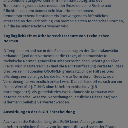
und Dienstleistungsverkehr im Binnenmarkt. Aufgrund des
Transparenzgrundsatzes müsse der Einzelne seine Rechte und
Pflichten aus dem Unionsrecht klar erkennen können.
Dementsprechend bestünde ein überwiegendes öffentliches
Interesse an der Verbreitung von harmonisierten technischen Normen,
auf die im Unionsrecht verwiesen wird.
Zugänglichkeit vs Urheberrechtsschutz von technischen
Normen
Offengelassen und nur in den Schlussanträgen der Generalanwältin
behandelt (und dort verneint) ist die Frage, ob harmonisierte
technische Normen generellen urheberrechtlichen Schutz genießen.
Hierzu wird in Österreich aktuell die Rechtsauffassung vertreten, dass
dies bei rein nationalen ÖNORMEN grundsätzlich der Fall sei. Dies
allerdings nur so lange, bis die konkrete Norm durch Gesetz oder
Verordnung für verbindlich erklärt wird. Danach handelt es sich um ein
freies Werk iSd § 7 UrhG ohne Urheberrechtschutz (§ 9
Normengesetz). Als gemeinfreies Werk können sie (genauso wie
österreichische Gesetze, Verordnungen, amtliche Erlässe etc) von
jedermann beliebig verwertet werden.
Auswirkungen der EuGH-Entscheidung
Auch wenn die Entscheidung des EuGH keine Aussage zum
urheberrechtlichen Schutz von Normen trifft, wird sie in der Praxis