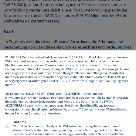
EUR 58.000 (pro Anruf) bereits hohe, in der Praxis so nie exekutierte
Strafdrohung weiter verschärft: Die ePrivacy-Verordnung gleicht die
Strafen nämlich an die DSGVO an (bis zu EUR 20 Millionen oder 4% des
weltweiten Konzernumsatzes).
Fazit
Im Ergebnis wird durch die ePrivacy-Verordnung die Erhebung und
Verarbeitung von Userdaten via Cookies erleichtert und bedeutet dies
wohl das Ende der unansehnlichen Banner. Gleichzeitig wird durch
Wir, DORDA Rechtsanwälte GmbH, verwenden
Cookies
, um Ihre Erfahrungen auf unserer
mannigfache Verweise die in einigen Bereichen, wie insbesondere
Website zu verbessern, das Userverhalten zu analysieren und Inhalte von sozialen
hinsichtlich der Voraussetzungen für eine gültige Einwilligung,
Plattformen bereitzustellen. Damit kann auch ein Datentransfer in Drittstaaten
strengere DSGVO auf die elektronische Kommunikation erstreckt.
verbunden sein. Dies ist für die Nutzung der Website nicht notwendig, aber ermöglicht eine
noch engere Interaktion mit Ihnen. Soweit Ihre getroffenen Einstellungen auch Anbieter
Unbedachte E-Mail-Newsletter, Kundenanrufe oder Cookies sind
umfassen, die Daten in Staaten ohne Angemessenheitsbeschluss nach Art 45 DSGVO und
zudem nun einem noch höheren Strafrisiko ausgesetzt.
ohne geeignete Garantien gemäß Art 46 DSGVO übermitteln, so gilt Ihre Einwilligung auch
hierfür.
Das in Aussicht gestellte zeitgleiche Inkrafttreten mit der DSGVO (am
Sie können auf [ALLE AKZEPTIEREN] oder [ABLEHNEN] klicken, um alle
25.5.2018) bietet aber – trotz der noch fehlenden Finalfassung der
einwilligungspflichtigen Cookies zu akzeptieren oder abzulehnen. Sie können Ihre Cookie-
ePrivacy-Verordnung – die Möglichkeit einheitlicher
Einstellungen durch die Schieberegler und Klick auf die Schaltfläche [AUSWAHL
AKZEPTIEREN] auch individuell anpassen. Sie können Ihre Einwilligung jederzeit
Implementierungsmaßnahmen (etwa Anpassung aktuell verwendeter
widerrufen, indem Sie zB unten auf dieser Website auf "Cookies" klicken. Weitere Details
Einwilligungserklärungen).
finden Sie in den
Datenschutzhinweisen
.
Matomo
Wir nutzen Matomo zur Analyse der Webseitenbenutzung durch den Nutzer. Zu
diesem Zweck erstellt der Dienst pseudonymisierte Nutzungsprofile. Durch das
Setzen dieses Cookies sind wird in der Lage, wiederkehrende Nutzer zu erkennen