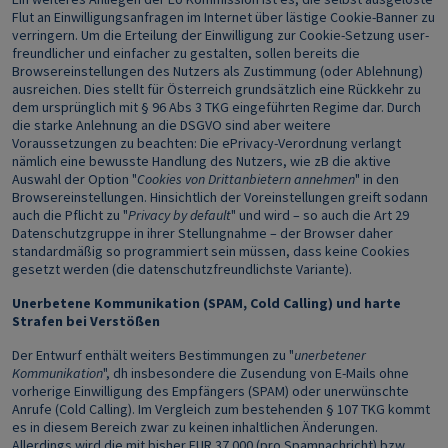
Flut an Einwilligungsanfragen im Internet über lästige Cookie-Banner zu
verringern. Um die Erteilung der Einwilligung zur Cookie-Setzung user-
freundlicher und einfacher zu gestalten, sollen bereits die
Browsereinstellungen des Nutzers als Zustimmung (oder Ablehnung)
ausreichen. Dies stellt für Österreich grundsätzlich eine Rückkehr zu
dem ursprünglich mit § 96 Abs 3 TKG eingeführten Regime dar. Durch
die starke Anlehnung an die DSGVO sind aber weitere
Voraussetzungen zu beachten: Die ePrivacy-Verordnung verlangt
nämlich eine bewusste Handlung des Nutzers, wie zB die aktive
Auswahl der Option "
Cookies von Drittanbietern annehmen
" in den
Browsereinstellungen. Hinsichtlich der Voreinstellungen greift sodann
auch die Pflicht zu "
Privacy by default
" und wird – so auch die Art 29
Datenschutzgruppe in ihrer Stellungnahme – der Browser daher
standardmäßig so programmiert sein müssen, dass keine Cookies
gesetzt werden (die datenschutzfreundlichste Variante).
Unerbetene Kommunikation (SPAM, Cold Calling) und harte
Strafen bei Verstößen
Der Entwurf enthält weiters Bestimmungen zu "
unerbetener
Kommunikation
", dh insbesondere die Zusendung von E-Mails ohne
vorherige Einwilligung des Empfängers (SPAM) oder unerwünschte
Anrufe (Cold Calling). Im Vergleich zum bestehenden § 107 TKG kommt
es in diesem Bereich zwar zu keinen inhaltlichen Änderungen.
Allerdings wird die mit bisher EUR 37.000 (pro Spamnachricht) bzw