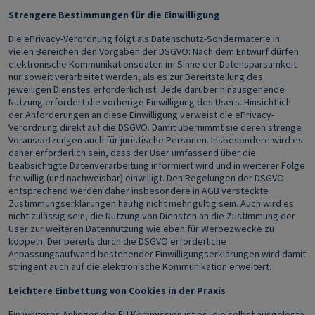
Strengere Bestimmungen für die Einwilligung
Die ePrivacy-Verordnung folgt als Datenschutz-Sondermaterie in
vielen Bereichen den Vorgaben der DSGVO: Nach dem Entwurf dürfen
elektronische Kommunikationsdaten im Sinne der Datensparsamkeit
nur soweit verarbeitet werden, als es zur Bereitstellung des
jeweiligen Dienstes erforderlich ist. Jede darüber hinausgehende
Nutzung erfordert die vorherige Einwilligung des Users. Hinsichtlich
der Anforderungen an diese Einwilligung verweist die ePrivacy-
Verordnung direkt auf die DSGVO. Damit übernimmt sie deren strenge
Voraussetzungen auch für juristische Personen. Insbesondere wird es
daher erforderlich sein, dass der User umfassend über die
beabsichtigte Datenverarbeitung informiert wird und in weiterer Folge
freiwillig (und nachweisbar) einwilligt. Den Regelungen der DSGVO
entsprechend werden daher insbesondere in AGB versteckte
Zustimmungserklärungen häufig nicht mehr gültig sein. Auch wird es
nicht zulässig sein, die Nutzung von Diensten an die Zustimmung der
User zur weiteren Datennutzung wie eben für Werbezwecke zu
koppeln. Der bereits durch die DSGVO erforderliche
Anpassungsaufwand bestehender Einwilligungserklärungen wird damit
stringent auch auf die elektronische Kommunikation erweitert.
Leichtere Einbettung von Cookies in der Praxis
Ein weiteres Anliegen der EU Kommission ist es, die selbst ausgelöste