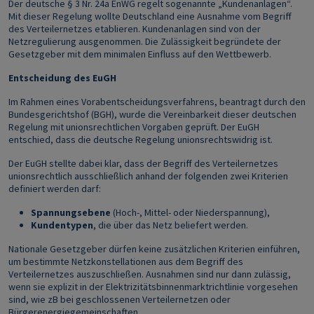
Der deutsche § 3 Nr. 24a EnWG regelt sogenannte „Kundenanlagen“.
Mit dieser Regelung wollte Deutschland eine Ausnahme vom Begriff
des Verteilernetzes etablieren. Kundenanlagen sind von der
Netzregulierung ausgenommen. Die Zulässigkeit begründete der
Gesetzgeber mit dem minimalen Einfluss auf den Wettbewerb.
Entscheidung des EuGH
Im Rahmen eines Vorabentscheidungsverfahrens, beantragt durch den
Bundesgerichtshof (BGH), wurde die Vereinbarkeit dieser deutschen
Regelung mit unionsrechtlichen Vorgaben geprüft. Der EuGH
entschied, dass die deutsche Regelung unionsrechtswidrig ist.
Der EuGH stellte dabei klar, dass der Begriff des Verteilernetzes
unionsrechtlich ausschließlich anhand der folgenden zwei Kriterien
definiert werden darf:
Spannungsebene
(Hoch-, Mittel- oder Niederspannung),
Kundentypen
, die über das Netz beliefert werden.
Nationale Gesetzgeber dürfen keine zusätzlichen Kriterien einführen,
um bestimmte Netzkonstellationen aus dem Begriff des
Verteilernetzes auszuschließen. Ausnahmen sind nur dann zulässig,
wenn sie explizit in der Elektrizitätsbinnenmarktrichtlinie vorgesehen
sind, wie zB bei geschlossenen Verteilernetzen oder
Bürgerenergiegemeinschaften.