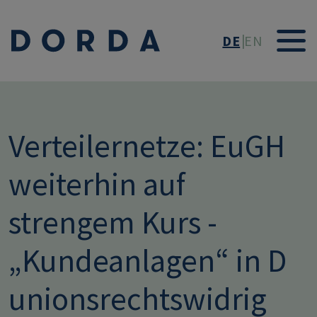
Direkt zum Inhalt
DE
EN
Verteilernetze: EuGH
weiterhin auf
strengem Kurs -
„Kundeanlagen“ in D
unionsrechtswidrig