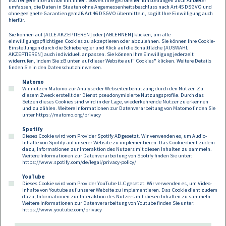
noch engere Interaktion mit Ihnen. Soweit Ihre getroffenen Einstellungen auch Anbieter
gelten. Dabei gilt es jedoch strikte Voraussetzungen einzuhalten. So
umfassen, die Daten in Staaten ohne Angemessenheitsbeschluss nach Art 45 DSGVO und
sollen insbesondere keine Haushaltskunden über dieses Netz
ohne geeignete Garantien gemäß Art 46 DSGVO übermitteln, so gilt Ihre Einwilligung auch
hierfür.
versorgt werden dürfen.
Sie können auf [ALLE AKZEPTIEREN] oder [ABLEHNEN] klicken, um alle
Haben Sie weitere Fragen zu regulatorischen Fragen oder anderen
einwilligungspflichtigen Cookies zu akzeptieren oder abzulehnen. Sie können Ihre Cookie-
Themen der Energiewende? Wie unterstützen Sie gerne.
Einstellungen durch die Schieberegler und Klick auf die Schaltfläche [AUSWAHL
AKZEPTIEREN] auch individuell anpassen. Sie können Ihre Einwilligung jederzeit
widerrufen, indem Sie zB unten auf dieser Website auf "Cookies" klicken. Weitere Details
Link zum Urteil des EuGH:
EUR-Lex - 62023CJ0293 - EN - EUR-Lex
finden Sie in den
Datenschutzhinweisen
.
Matomo
Wir nutzen Matomo zur Analyse der Webseitenbenutzung durch den Nutzer. Zu
diesem Zweck erstellt der Dienst pseudonymisierte Nutzungsprofile. Durch das
Setzen dieses Cookies sind wird in der Lage, wiederkehrende Nutzer zu erkennen
und zu zählen. Weitere Informationen zur Datenverarbeitung von Matomo finden Sie
unter
https://matomo.org/privacy
Spotify
Dieses Cookie wird vom Provider Spotify AB gesetzt. Wir verwenden es, um Audio-
Footer
Inhalte von Spotify auf unserer Website zu implementieren. Das Cookie dient zudem
Kontakt
Datenschutz
Impressum
dazu, Informationen zur Interaktion des Nutzers mit diesen Inhalten zu sammeln.
Weitere Informationen zur Datenverarbeitung von Spotify finden Sie unter:
Compliance
Cookies
https://www.spotify.com/de/legal/privacy-policy/
YouTube
Dieses Cookie wird vom Provider YouTube LLC gesetzt. Wir verwenden es, um Video-
Follow us on:
Inhalte von Youtube auf unserer Website zu implementieren. Das Cookie dient zudem
dazu, Informationen zur Interaktion des Nutzers mit diesen Inhalten zu sammeln.
Weitere Informationen zur Datenverarbeitung von Youtube finden Sie unter:
https://www.youtube.com/privacy