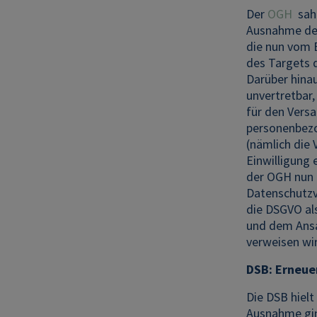
Der
OGH
sah 
Ausnahme des 
die nun vom 
des Targets 
Darüber hina
unvertretbar,
für den Versa
personenbezo
(nämlich die
Einwilligung 
der OGH nun i
Datenschutzv
die DSGVO al
und dem Ansa
verweisen wir
DSB: Erneuer
Die DSB hielt
Ausnahme gin