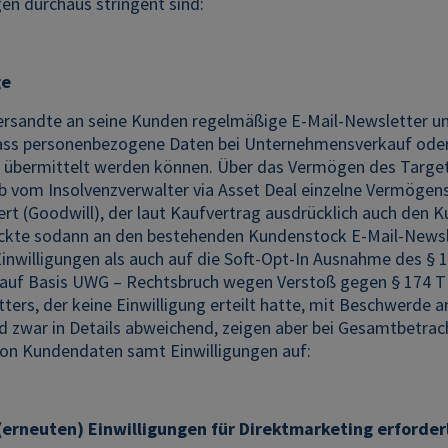
en durchaus stringent sind:
ge
ersandte an seine Kunden regelmäßige E-Mail-Newsletter und
dass personenbezogene Daten bei Unternehmensverkauf oder -
 übermittelt werden können. Über das Vermögen des Targets 
b vom Insolvenzverwalter via Asset Deal einzelne Vermögens
t (Goodwill), der laut Kaufvertrag ausdrücklich auch den K
ickte sodann an den bestehenden Kundenstock E-Mail-Newslet
inwilligungen als auch auf die Soft-Opt-In Ausnahme des § 
auf Basis UWG – Rechtsbruch wegen Verstoß gegen § 174 T
ters, der keine Einwilligung erteilt hatte, mit Beschwerde 
d zwar in Details abweichend, zeigen aber bei Gesamtbetrac
n Kundendaten samt Einwilligungen auf:
erneuten) Einwilligungen für Direktmarketing erforder