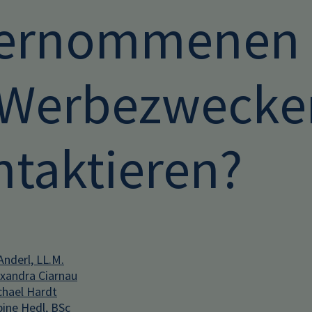
ernommenen 
 Werbezwecke
ntaktieren?
Anderl, LL.M.
xandra Ciarnau
hael Hardt
ine Hedl, BSc