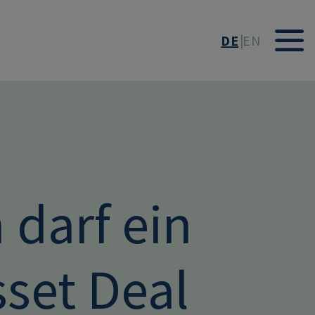
DE
EN
darf ein
sset Deal