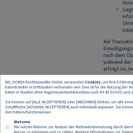
dens
Lieg
info
Unte
zulä
Bei Transakt
Einwilligungs
nach dem Clo
während der 
erfolgt ist,
Wir, DORDA Rechtsanwälte GmbH, verwenden
Cookies
, um Ihre Erfahrun
Datentransfer in Drittstaaten verbunden sein. Dies ist für die Nutzung der
Daten in Staaten ohne Angemessenheitsbeschluss nach Art 45 DSGVO und ohn
Sie können auf [ALLE AKZEPTIEREN] oder [ABLEHNEN] klicken, um alle einwi
Schaltfläche [AUSWAHL AKZEPTIEREN] auch individuell anpassen. Sie können 
den
Datenschutzhinweisen
.
Kont
Matomo
Wir nutzen Matomo zur Analyse der Webseitenbenutzung durch den Nut
Nutzer zu erkennen und zu zählen. Weitere Informationen zur Daten