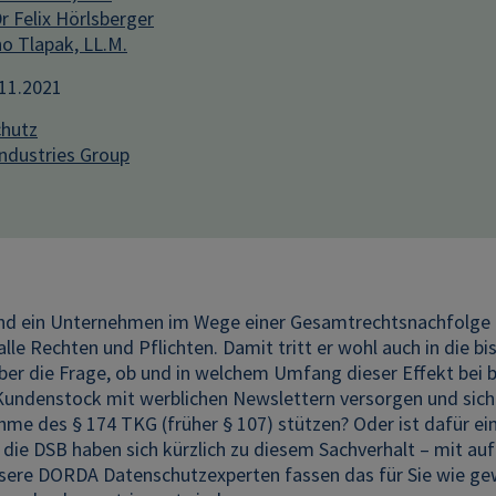
 Felix Hörlsberger
o Tlapak, LL.M.
.11.2021
hutz
Industries Group
nd ein Unternehmen im Wege einer Gesamtrechtsnachfolge 
h alle Rechten und Pflichten. Damit tritt er wohl auch in die b
ber die Frage, ob und in welchem Umfang dieser Effekt bei b
undenstock mit werblichen Newslettern versorgen und sich d
me des § 174 TKG (früher § 107) stützen? Oder ist dafür ei
die DSB haben sich kürzlich zu diesem Sachverhalt – mit au
sere DORDA Datenschutzexperten fassen das für Sie wie ge