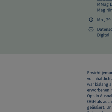
MMag Dr
Mag Nin
Mo., 29
Datensc
Digital 
Erwirbt jema
vollinhaltlic
war bislang a
erworbenen K
Opt-In Ausnah
OGH als auch 
geäußert. Un