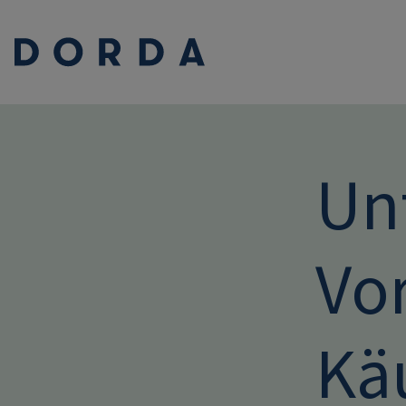
Un
Vo
Käu