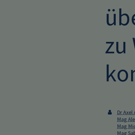
üb
zu
ko
Dr Axel 
Mag Ale
Mag Mic
Mag Sab