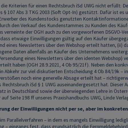
die Kriterien für einen Rechtsbruch iSd UWG nicht erfüllt: 
§ 107 Abs 3 TKG 2003 (Soft Opt-In) gestützt. Dafür ist es 
Erwerber des Kundenstocks genutzten Kontaktinformationen
durch den Verkauf des Kundenstammes zu Kunden des Käufers
us verneinte der OGH auch zu den vorgeworfenen DSGVO-Vers
 dass etwaige Einwilligungen gültig auf den Käufer übergega
nd eines Newsletters über den Webshop erteilt hatten, (ii) 
gene Daten allenfalls an Käufer des Unternehmens weiterge
 Versendung eines Newsletters über den identen Webshop) ve
erteilt haben (OGH 28.9.2021, 4 Ob 95/21f). Neben den konkr
n Abkehr zur viel diskutierten Entscheidung 4 Ob 84/19k – i
erstößen noch eine generelle Absage erteilt hat – richtiger
s Rechtsbruch iSd § 1 UWG auseinandergesetzt hat. Dieser A
tz in Deutschland sowie der überwiegenden Lehre in Österre
 auf Seite 198 ff unseres Praxishandbuchs UWG, Linde Verlag
ung der Einwilligungen nicht per se, aber im konkreten 
 im Parallelverfahren – in dem es mangels Einwilligung ledi
g – eingangs fest, dass grundsätzlich die Fernmeldebehörde