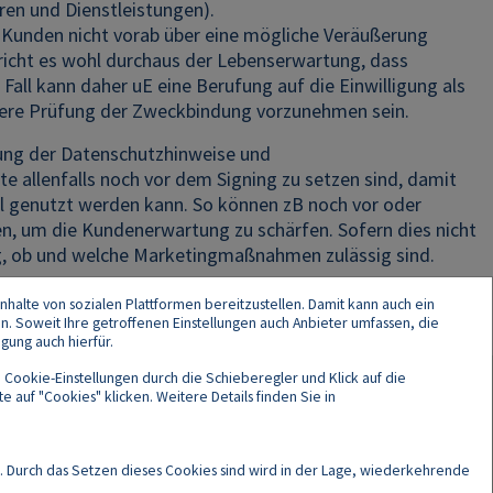
en und Dienstleistungen).
e Kunden nicht vorab über eine mögliche Veräußerung
spricht es wohl durchaus der Lebenserwartung, dass
all kann daher uE eine Berufung auf die Einwilligung als
engere Prüfung der Zweckbindung vorzunehmen sein.
ung der Datenschutzhinweise und
te allenfalls noch vor dem Signing zu setzen sind, damit
l genutzt werden kann. So können zB noch vor oder
 um die Kundenerwartung zu schärfen. Sofern dies nicht
ung, ob und welche Marketingmaßnahmen zulässig sind.
nhalte von sozialen Plattformen bereitzustellen. Damit kann auch ein
en. Soweit Ihre getroffenen Einstellungen auch Anbieter umfassen, die
gung auch hierfür.
 Cookie-Einstellungen durch die Schieberegler und Klick auf die
 auf "Cookies" klicken. Weitere Details finden Sie in
Cookies
. Durch das Setzen dieses Cookies sind wird in der Lage, wiederkehrende