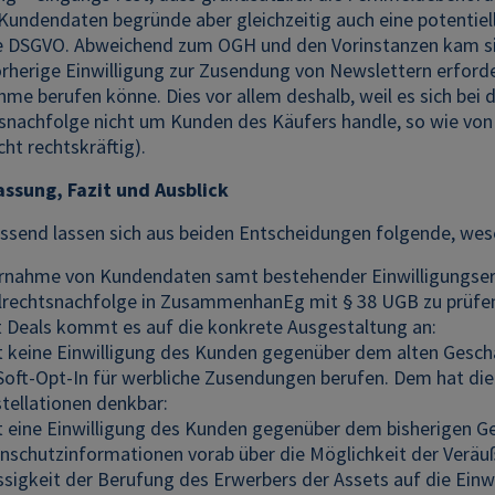
Kundendaten begründe aber gleichzeitig auch eine potentiel
e DSGVO. Abweichend zum OGH und den Vorinstanzen kam sie 
orherige Einwilligung zur Zusendung von Newslettern erforde
hme berufen könne. Dies vor allem deshalb, weil es sich b
nachfolge nicht um Kunden des Käufers handle, so wie von §
cht rechtskräftig).
sung, Fazit und Ausblick
end lassen sich aus beiden Entscheidungen folgende, wese
rnahme von Kundendaten samt bestehender Einwilligungserkl
elrechtsnachfolge in ZusammenhanEg mit § 38 UGB zu prüfe
t Deals kommt es auf die konkrete Ausgestaltung an:
t keine Einwilligung des Kunden gegenüber dem alten Geschäf
Soft-Opt-In für werbliche Zusendungen berufen. Dem hat die D
tellationen denkbar:
t eine Einwilligung des Kunden gegenüber dem bisherigen Ge
nschutzinformationen vorab über die Möglichkeit der Veräuß
ssigkeit der Berufung des Erwerbers der Assets auf die Ein