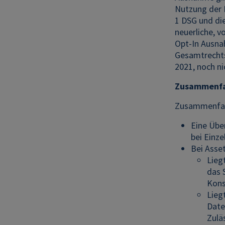
Nutzung der 
1 DSG und di
neuerliche, v
Opt-In Ausna
Gesamtrechts
2021, noch ni
Zusammenfas
Zusammenfass
Eine Übe
bei Einz
Bei Asse
Lieg
das 
Kons
Lieg
Date
Zulä