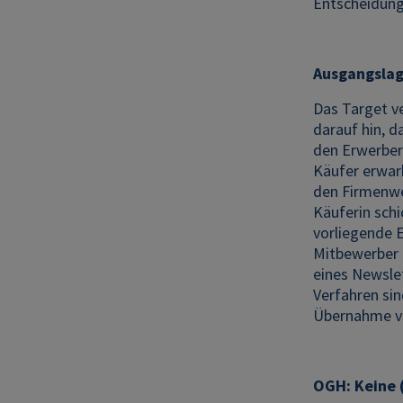
Entscheidung
Ausgangsla
Das Target v
darauf hin, 
den Erwerber
Käufer erwar
den Firmenwer
Käuferin sch
vorliegende E
Mitbewerber 
eines Newslet
Verfahren sin
Übernahme vo
OGH: Keine (