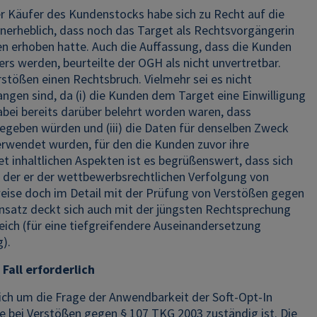
Der Käufer des Kundenstocks habe sich zu Recht auf die
unerheblich, dass noch das Target als Rechtsvorgängerin
 erhoben hatte. Auch die Auffassung, dass die Kunden
 werden, beurteilte der OGH als nicht unvertretbar.
tößen einen Rechtsbruch. Vielmehr sei es nicht
ngen sind, da (i) die Kunden dem Target eine Einwilligung
dabei bereits darüber belehrt worden waren, dass
geben würden und (iii) die Daten für denselben Zweck
rwendet wurden, für den die Kunden zuvor ihre
et inhaltlichen Aspekten ist es begrüßenswert, dass sich
n der er der wettbewerbsrechtlichen Verfolgung von
weise doch im Detail mit der Prüfung von Verstößen gegen
nsatz deckt sich auch mit der jüngsten Rechtsprechung
ich (für eine tiefgreifendere Auseinandersetzung
).
Fall erforderlich
glich um die Frage der Anwendbarkeit der Soft-Opt-In
 bei Verstößen gegen § 107 TKG 2003 zuständig ist. Die