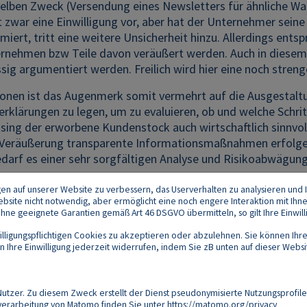
elben Zweck (Versendung eines Newsletters für ähnliche War
t zwar eine Einwilligung vor, aber hat der Unternehmer sein
rmiert, tritt eine weitere Unsicherheit hinzu. Allerdings ent
rnehmen bzw Teile davon veräußert werden. Auch in diesem F
ssig argumentiert werden. Freilich wird hier eine noch str
ionen ist das Augenmerk somit vermehrt auf die Ausgestalt
erklärungen zu legen, um zu evaluieren, ob und welche Schrit
sing der erworbene Kundenstock auch wirtschaftlich sinnvol
Veräußerung transparente Informationsmaßnahmen erfolgen,
 bedarf es einer sehr sorgfältigen Analyse und Risikoabwäg
gen auf unserer Website zu verbessern, das Userverhalten zu analysieren und I
 Website nicht notwendig, aber ermöglicht eine noch engere Interaktion mit Ihn
e geeignete Garantien gemäß Art 46 DSGVO übermitteln, so gilt Ihre Einwilli
lligungspflichtigen Cookies zu akzeptieren oder abzulehnen. Sie können Ihre
Ihre Einwilligung jederzeit widerrufen, indem Sie zB unten auf dieser Website
Footer
akt
Datenschutz
Impressum
Compliance
zer. Zu diesem Zweck erstellt der Dienst pseudonymisierte Nutzungsprofile
verarbeitung von Matomo finden Sie unter
https://matomo.org/privacy