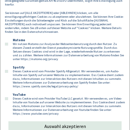
ohne geeignete Garantien gemäß Art 46 DSGVO übermitteln, so gilt Ihre Einwilligung auch
Mitgliedschaft überhaupt nicht zulassen, ihnen den Zugang zu
hierfür.
Führungspositionen und einflussreichen Gesellschaftsgremien
Sie können auf [ALLE AKZEPTIEREN] oder [ABLEHNEN] klicken, um alle
verwehren oder für Frauen zB einen niedrigeren Abfindungsbetrag
einwilligungspflichtigen Cookies zu akzeptieren oder abzulehnen. Sie können Ihre Cookie-
oder höheren Aufgriffspreis vorsehen als für Männer, sind im Lichte
Einstellungen durch die Schieberegler und Klick auf die Schaltfläche [AUSWAHL
AKZEPTIEREN] auch individuell anpassen. Sie können Ihre Einwilligung jederzeit
dieser bahnbrechenden Judikatur auf etwaige geschlechtsspezifische
widerrufen, indem Sie zB unten auf dieser Website auf "Cookies" klicken. Weitere Details
Diskriminierungen zu prüfen und gegebenenfalls zu aktualisieren.
finden Sie in den
Datenschutzhinweisen
.
Matomo
Wir nutzen Matomo zur Analyse der Webseitenbenutzung durch den Nutzer. Zu
diesem Zweck erstellt der Dienst pseudonymisierte Nutzungsprofile. Durch das
Setzen dieses Cookies sind wird in der Lage, wiederkehrende Nutzer zu erkennen
und zu zählen. Weitere Informationen zur Datenverarbeitung von Matomo finden Sie
unter
https://matomo.org/privacy
Spotify
Dieses Cookie wird vom Provider Spotify AB gesetzt. Wir verwenden es, um Audio-
Footer
Inhalte von Spotify auf unserer Website zu implementieren. Das Cookie dient zudem
Kontakt
Datenschutz
Impressum
dazu, Informationen zur Interaktion des Nutzers mit diesen Inhalten zu sammeln.
Weitere Informationen zur Datenverarbeitung von Spotify finden Sie unter:
Compliance
Cookies
https://www.spotify.com/de/legal/privacy-policy/
YouTube
Dieses Cookie wird vom Provider YouTube LLC gesetzt. Wir verwenden es, um Video-
Follow us on:
Inhalte von Youtube auf unserer Website zu implementieren. Das Cookie dient zudem
dazu, Informationen zur Interaktion des Nutzers mit diesen Inhalten zu sammeln.
Weitere Informationen zur Datenverarbeitung von Youtube finden Sie unter:
https://www.youtube.com/privacy
Auswahl akzeptieren