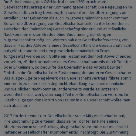
Die Entscheidung des OGH betraf einen 1963 errichteten
Gesellschaftsvertrag einer Kommanditgesellschaft. Die Regelungen im
Gesellschaftsvertrag bevorzugten sowohl bei der Übertragung von
Anteilen unter Lebenden als auch im Erbweg männliche Nachkommen.
So war die Übertragung von Gesellschaftsanteilen unter Lebenden nur
zwischen den (männlichen) Gesellschaftsgründern und an männliche
Nachkommen ersten Grades ohne Zustimmung der übrigen
Mitgesellschafter möglich. Weiters sah der Gesellschaftsvertrag vor,
dass im Fall des Ablebens eines Gesellschafters die Gesellschaft nicht
aufgelöst, sondern mit den gesetzlichen männlichen Erben
fortgesetzt werden soll. Sollte ein Testament dennoch Abweichendes
vorsehen, zB die Übernahme eines Gesellschaftsanteils durch Töchter
oder Enkelinnen, so bedurfte die Übernahme des Anteils bzw der
Eintritt in die Gesellschaft der Zustimmung der anderen Gesellschafter.
Das ausgeklügelte Regelwerk des Gesellschaftsvertrags führte somit
einerseits zu einer klaren Ungleichbehandlung zwischen männlichen
und weiblichen Nachkommen, andererseits wurde es letzteren
wesentlich erschwert, überhaupt Teil der Gesellschaft zu werden. Im
Ergebnis: gegen den Eintritt von Frauen in die Gesellschaft wollte man
sich absichern.
2017 forderte einer der Gesellschafter seine Mitgesellschafter auf,
ihre Zustimmung zu erteilen, dass seine Tochter im Falle seines
Ablebens ihm in seine Stellung als geschäftsführender unbeschränkt
haftender Gesellschafter (Komplementär) nachfolgt. Die Zustimmung