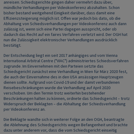
anreisen. Schiedsgerichte gingen daher vermehrt dazu über,
mündliche Verhandlungen per Videokonferenz abzuhalten. Schon
bisher bestand weitgehend Einigkeit darüber, dass damit eine
Effizienzsteigerung möglich ist. Offen war jedoch bis dato, ob die
Abhaltung von Schiedsverhandlungen per Videokonferenz auch dann
zulässig ist, wenn sich eine Partei dagegen ausspricht, oder ob
dadurch das Recht auf ein faires Verfahren verletzt wird. Der OGH hat
nun die Zulässigkeit elektronischer Verhandlungen ausdrücklich
bestätigt.
Der Entscheidung liegt ein seit 2017 anhängiges und vom Vienna
International Arbitral Centre ("VIAC") administriertes Schiedsverfahren
zugrunde. Im Einvernehmen mit den Parteien setzte das
Schiedsgericht zunächst eine Verhandlung in Wien für März 2020 fest,
die auch der Einvernahme des in den USA ansässigen Hauptzeugen
dienen sollte. Aufgrund von Covid‑19 und der damit verbundenen
Reisebeschränkungen wurde die Verhandlung auf April 2020
verschoben. Um den Termin trotz weiterhin bestehender
Beschränkungen halten zu können, ordnete das Schiedsgericht – trotz
Widerspruch der Beklagten – die Abhaltung der Schiedsverhandlung
per Videokonferenz an.
Die Beklagte wandte sich in weiterer Folge an den OGH, beantragte
die Ablehnung des Schiedsgerichts wegen Befangenheit und brachte
dazu unter anderem vor, dass die vom Schiedsgericht einseitig