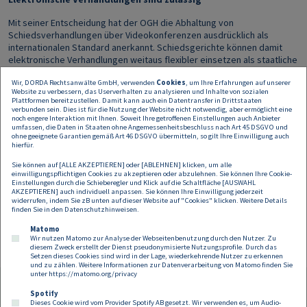
Mit seiner Entscheidung hat der OGH die Abhaltung von
Schiedsverhandlungen über Videokonferenzen ausdrücklich als
internationalen Standard anerkannt. Schiedsgerichte können damit
elektronische Verhandlungen weitaus flexibler einsetzen als staatliche
Gerichte, die bei der Durchführung einer Verhandlung per
Wir, DORDA Rechtsanwälte GmbH, verwenden
Cookies
, um Ihre Erfahrungen auf unserer
Videokonferenz gemäß § 3 Abs 1 Z 1 1. COVID-19-Justiz-Begleitgesetz
Website zu verbessern, das Userverhalten zu analysieren und Inhalte von sozialen
an die Zustimmung aller Parteien gebunden sind.
Plattformen bereitzustellen. Damit kann auch ein Datentransfer in Drittstaaten
verbunden sein. Dies ist für die Nutzung der Website nicht notwendig, aber ermöglicht eine
noch engere Interaktion mit Ihnen. Soweit Ihre getroffenen Einstellungen auch Anbieter
Die Bedeutung dieses Urteils geht weit über die Grenzen Österreichs
umfassen, die Daten in Staaten ohne Angemessenheitsbeschluss nach Art 45 DSGVO und
hinaus. Zum einen ist dies soweit ersichtlich das erste Urteil eines
ohne geeignete Garantien gemäß Art 46 DSGVO übermitteln, so gilt Ihre Einwilligung auch
nationalen Höchstgerichts, das sich mit der Zulässigkeit einer
hierfür.
elektronischen Verhandlung in Schiedssachen befasst. Zum anderen
Sie können auf [ALLE AKZEPTIEREN] oder [ABLEHNEN] klicken, um alle
stützt sich der OGH auf § 594 ZPO, der in seinem Kern dem UNCITRAL-
einwilligungspflichtigen Cookies zu akzeptieren oder abzulehnen. Sie können Ihre Cookie-
Modellgesetz entspricht sowie internationale Rechtsquellen, darunter,
Einstellungen durch die Schieberegler und Klick auf die Schaltfläche [AUSWAHL
AKZEPTIEREN] auch individuell anpassen. Sie können Ihre Einwilligung jederzeit
Art 6 EMRK, deutsches Recht und ausländische Judikatur und Literatur
widerrufen, indem Sie zB unten auf dieser Website auf "Cookies" klicken. Weitere Details
zur Nutzung von Videokonferenzen in internationalen Verfahren.
finden Sie in den
Datenschutzhinweisen
.
Matomo
Wir nutzen Matomo zur Analyse der Webseitenbenutzung durch den Nutzer. Zu
diesem Zweck erstellt der Dienst pseudonymisierte Nutzungsprofile. Durch das
Setzen dieses Cookies sind wird in der Lage, wiederkehrende Nutzer zu erkennen
und zu zählen. Weitere Informationen zur Datenverarbeitung von Matomo finden Sie
unter
https://matomo.org/privacy
Spotify
Dieses Cookie wird vom Provider Spotify AB gesetzt. Wir verwenden es, um Audio-