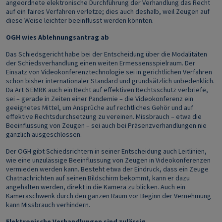
angeordnete elektronische Durchführung der Verhandlung das Recht
auf ein faires Verfahren verletze; dies auch deshalb, weil Zeugen auf
diese Weise leichter beeinflusst werden könnten.
OGH wies Ablehnungsantrag ab
Das Schiedsgericht habe bei der Entscheidung über die Modalitäten
der Schiedsverhandlung einen weiten Ermessensspielraum. Der
Einsatz von Videokonferenztechnologie sei in gerichtlichen Verfahren
schon bisher internationaler Standard und grundsätzlich unbedenklich.
Da Art 6 EMRK auch ein Recht auf effektiven Rechtsschutz verbriefe,
sei – gerade in Zeiten einer Pandemie – die Videokonferenz ein
geeignetes Mittel, um Ansprüche auf rechtliches Gehör und auf
effektive Rechtsdurchsetzung zu vereinen. Missbrauch – etwa die
Beeinflussung von Zeugen – sei auch bei Präsenzverhandlungen nie
gänzlich ausgeschlossen.
Der OGH gibt Schiedsrichtern in seiner Entscheidung auch Leitlinien,
wie eine unzulässige Beeinflussung von Zeugen in Videokonferenzen
vermieden werden kann. Besteht etwa der Eindruck, dass ein Zeuge
Chatnachrichten auf seinen Bildschirm bekommt, kann er dazu
angehalten werden, direkt in die Kamera zu blicken. Auch ein
Kameraschwenk durch den ganzen Raum vor Beginn der Vernehmung
kann Missbrauch verhindern.
Elektronische Verhandlungen sind zulässig