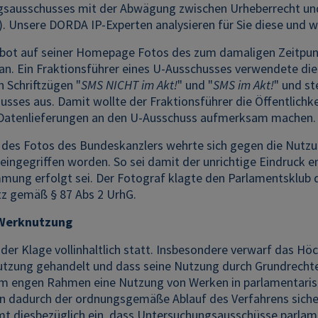
sausschusses mit der Abwägung zwischen Urheberrecht und
i). Unsere DORDA IP-Experten analysieren für Sie diese und 
 bot auf seiner Homepage Fotos des zum damaligen Zeitpun
an. Ein Fraktionsführer eines U-Ausschusses verwendete die
 Schriftzügen "
SMS NICHT im Akt!
" und "
SMS im Akt!
" und st
sses aus. Damit wollte der Fraktionsführer die Öffentlichk
Datenlieferungen an den U-Ausschuss aufmerksam machen.
 des Fotos des Bundeskanzlers wehrte sich gegen die Nutzu
eingegriffen worden. So sei damit der unrichtige Eindruck 
mmung erfolgt sei. Der Fotograf klagte den Parlamentsklub
z gemäß § 87 Abs 2 UrhG.
 Werknutzung
der Klage vollinhaltlich statt. Insbesondere verwarf das H
tzung gehandelt und dass seine Nutzung durch Grundrechte l
 im engen Rahmen eine Nutzung von Werken in parlamentarisch
n dadurch der ordnungsgemäße Ablauf des Verfahrens sicherge
t diesbezüglich ein, dass Untersuchungsausschüsse parlamen