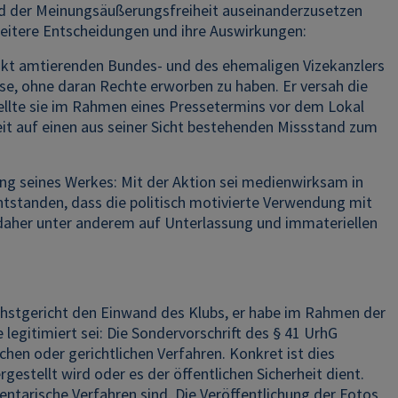
 der Meinungsäußerungsfreiheit auseinanderzusetzen
weitere Entscheidungen und ihre Auswirkungen:
kt amtierenden Bundes- und des ehemaligen Vizekanzlers
se, ohne daran Rechte erworben zu haben. Er versah die
ellte sie im Rahmen eines Pressetermins vor dem Lokal
eit auf einen aus seiner Sicht bestehenden Missstand zum
ng seines Werkes: Mit der Aktion sei medienwirksam in
entstanden, dass die politisch motivierte Verwendung mit
 daher unter anderem auf Unterlassung und immateriellen
öchstgericht den Einwand des Klubs, er habe im Rahmen der
egitimiert sei: Die Sondervorschrift des § 41 UrhG
en oder gerichtlichen Verfahren. Konkret ist dies
stellt wird oder es der öffentlichen Sicherheit dient.
tarische Verfahren sind. Die Veröffentlichung der Fotos