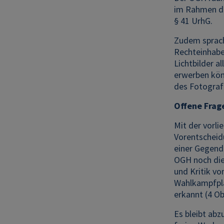
im Rahmen des
§ 41 UrhG.
Zudem sprach
Rechteinhabe
Lichtbilder 
erwerben kön
des Fotografe
Offene Frag
Mit der vorl
Vorentscheid
einer Gegende
OGH noch die
und Kritik vo
Wahlkampfpla
erkannt (4 Ob
Es bleibt ab