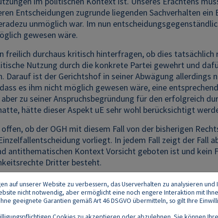
tzungen im politischen Kontext ist. Unseres Erachtens muss d
eren Entscheidungen zugrunde liegenden Sachverhalten ein E
eradezu unmöglich war. Im nun entscheidungsgegenständlich
öglich gewesen wäre.
 freilich durchaus kritisch hinterfragen, ob dies tatsächlich 
litische Nutzung durch die konkrete Partei gewehrt und daf
 Darauf ist der Gerichtshof in seiner Abwägung allerdings n
 dass es ihm nicht möglich gewesen wäre, eine entsprechend
 aber zu seiner Anspruchsbegründung für den erfolgreich d
hatte, hätte dieser Aspekt uE sehr wohl berücksichtigt wer
o offen, ob der OGH mit diesem Fall von der bisherigen Rec
inzelfallentscheidung vorliegt. In jedem Fall zeigt der Fal
nd antithematischen Kontext Vorsicht geboten ist und kein Fre
hkeitsrechte Dritter besteht.
gen auf unserer Website zu verbessern, das Userverhalten zu analysieren und I
 Website nicht notwendig, aber ermöglicht eine noch engere Interaktion mit Ihn
e geeignete Garantien gemäß Art 46 DSGVO übermitteln, so gilt Ihre Einwilli
lligungspflichtigen Cookies zu akzeptieren oder abzulehnen. Sie können Ihre