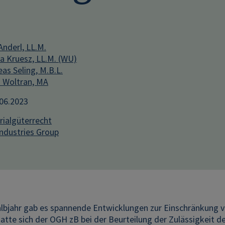
Anderl, LL.M.
na Kruesz, LL.M. (WU)
as Seling, M.B.L.
 Woltran, MA
.06.2023
ialgüterrecht
Industries Group
albjahr gab es spannende Entwicklungen zur Einschränkung v
atte sich der OGH zB bei der Beurteilung der Zulässigkeit 