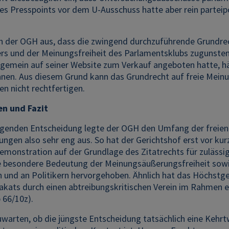
 Presspoints vor dem U-Ausschuss hatte aber rein parteipol
 der OGH aus, dass die zwingend durchzuführende Grundr
rs und der Meinungsfreiheit des Parlamentsklubs zugunsten
allgemein auf seiner Website zum Verkauf angeboten hatte, 
nen. Aus diesem Grund kann das Grundrecht auf freie Meinun
n nicht rechtfertigen.
en und Fazit
iegenden Entscheidung legte der OGH den Umfang der freie
ungen also sehr eng aus. So hat der Gerichtshof erst vor k
monstration auf der Grundlage des Zitatrechts für zulässig 
 besondere Bedeutung der Meinungsäußerungsfreiheit sowie 
n und an Politikern hervorgehoben. Ähnlich hat das Höchstg
kats durch einen abtreibungskritischen Verein im Rahmen e
 66/10z).
zuwarten, ob die jüngste Entscheidung tatsächlich eine Keh