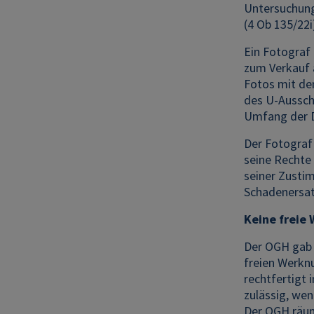
Untersuchung
(4 Ob 135/22
Ein Fotograf
zum Verkauf 
Fotos mit den
des U-Ausschu
Umfang der 
Der Fotograf
seine Rechte 
seiner Zusti
Schadenersat
Keine freie
Der OGH gab 
freien Werknu
rechtfertigt
zulässig, wen
Der OGH räum