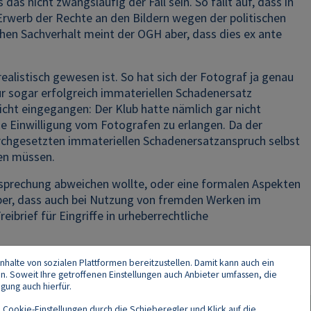
as nicht zwangsläufig der Fall sein. So fällt auf, dass in
rwerb der Rechte an den Bildern wegen der politischen
en Sachverhalt meint der OGH aber, dass dies ex ante
realistisch gewesen ist. So hat sich der Fotograf ja genau
ür sogar erfolgreich immateriellen Schadenersatz
icht eingegangen: Der Klub hatte nämlich gar nicht
e Einwilligung vom Fotografen zu erlangen. Da der
urchgesetzten immateriellen Schadenersatzanspruch selbst
den müssen.
htsprechung abweichen wollte, oder eine formalen Aspekten
l aber, dass auch bei Nutzung von fremden Werken im
ibrief für Eingriffe in urheberrechtliche
nhalte von sozialen Plattformen bereitzustellen. Damit kann auch ein
en. Soweit Ihre getroffenen Einstellungen auch Anbieter umfassen, die
gung auch hierfür.
 Cookie-Einstellungen durch die Schieberegler und Klick auf die