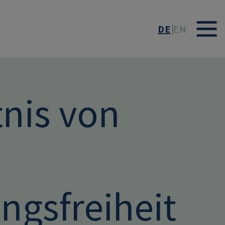
DE
EN
nis von
gsfreiheit