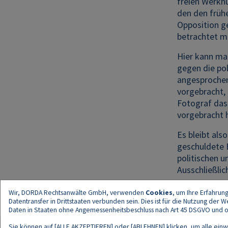
freien Werknu
den den früh
Opposition g
betrachtet m
Hier kann man
gegen die po
angesprochen.
vorgebracht,
Fotograf das
vorgebracht 
Es bleibt als
geschuldete E
politischen u
Ausschließlic
Wir, DORDA Rechtsanwälte GmbH, verwenden
Cookies
, um Ihre Erfahrun
Datentransfer in Drittstaaten verbunden sein. Dies ist für die Nutzung der
Daten in Staaten ohne Angemessenheitsbeschluss nach Art 45 DSGVO und ohn
Sie können auf [ALLE AKZEPTIEREN] oder [ABLEHNEN] klicken, um alle einwi