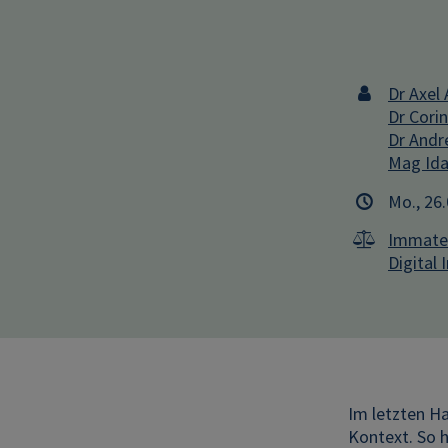
Dr Axel 
Dr Cori
Dr Andre
Mag Ida
Mo., 26
Immater
Digital 
Im letzten H
Kontext. So h