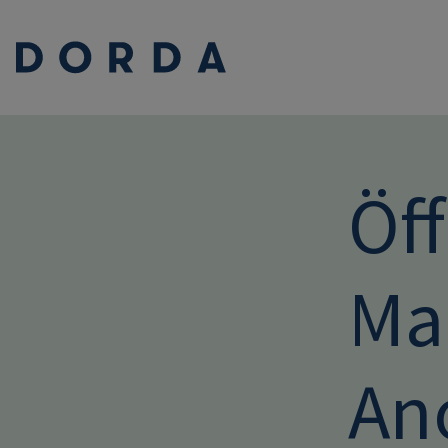
Öff
Ma
An