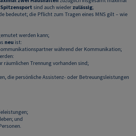
aximal zwei Haushalten
zuzüglich insgesamt maximal
 Spitzensport
sind auch wieder
zulässig
;
de bedeutet; die Pflicht zum Tragen eines MNS gilt – wie
ugemutet werden kann;
as
neu
ist:
 Kommunikationspartner während der Kommunikation;
erden:
r räumlichen Trennung vorhanden sind;
, die persönliche Assistenz- oder Betreuungsleistungen
feleistungen;
leben; und
Personen.