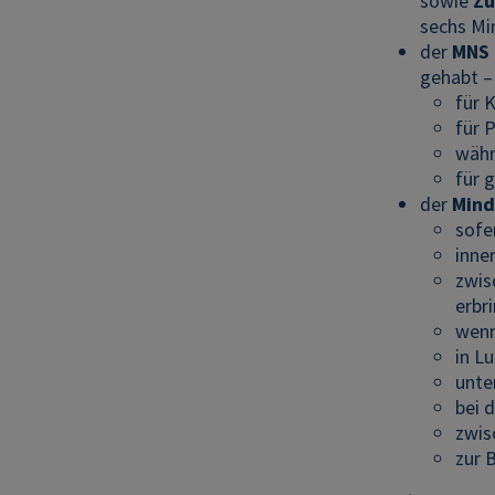
sowie
Z
sechs Mi
der
MNS
gehabt – 
für 
für 
währ
für 
der
Mind
sofe
inne
zwis
erbr
wenn
in L
unte
bei 
zwis
zur 