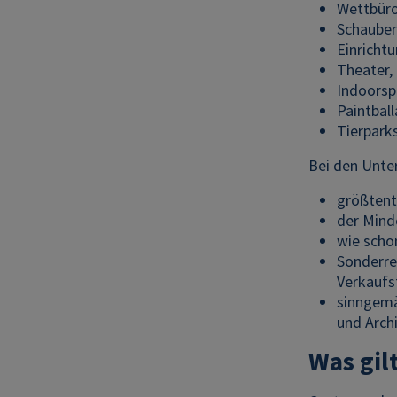
Wettbüro
Schaube
Einricht
Theater,
Indoorspi
Paintball
Tierpark
Bei den Unte
größtente
der Mind
wie scho
Sonderre
Verkaufs
sinngemä
und Arch
Was gil