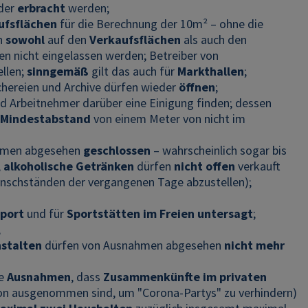
eder
erbracht
werden;
ufsflächen
für die Berechnung der 10m² – ohne die
n
sowohl
auf den
Verkaufsflächen
als auch den
n nicht eingelassen werden; Betreiber von
ellen;
sinngemäß
gilt das auch für
Markthallen
;
üchereien und Archive dürfen wieder
öffnen
;
nd Arbeitnehmer darüber eine Einigung finden; dessen
Mindestabstand
von einem Meter von nicht im
hmen abgesehen
geschlossen
– wahrscheinlich sogar bis
,
alkoholische Getränken
dürfen
nicht offen
verkauft
Punschständen der vergangenen Tage abzustellen);
port
und für
Sportstätten im Freien
untersagt
;
;
nstalten
dürfen von Ausnahmen abgesehen
nicht mehr
ie
Ausnahmen
, dass
Zusammenkünfte im privaten
on ausgenommen sind, um "Corona-Partys" zu verhindern)