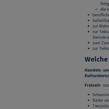
Reli
die 
beruflic
Aufenthal
zur Wahr
zur Teil
Demokrat
zum Zwec
zur Teil
Welche
Handels- un
Kultureinri
Freizeit-
un
Schauste
Bäder un
Tanzschu