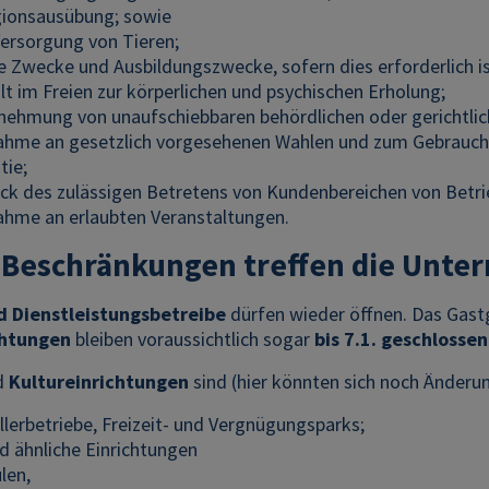
gionsausübung; sowie
Versorgung von Tieren;
he Zwecke und Ausbildungszwecke, sofern dies erforderlich is
t im Freien zur körperlichen und psychischen Erholung;
nehmung von unaufschiebbaren behördlichen oder gerichtli
nahme an gesetzlich vorgesehenen Wahlen und zum Gebrauch
ie;
k des zulässigen Betretens von Kundenbereichen von Betri
nahme an erlaubten Veranstaltungen.
 Beschränkungen treffen die Unt
d Dienstleistungsbetreibe
dürfen wieder öffnen. Das Gas
chtungen
bleiben voraussichtlich sogar
bis 7.1. geschlossen
d
Kultureinrichtungen
sind (hier könnten sich noch Änderu
llerbetriebe, Freizeit- und Vergnügungsparks;
d ähnliche Einrichtungen
len,