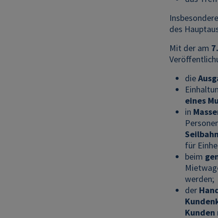
Insbesondere
des Hauptaus
Mit der am
7
Veröffentlich
die
Ausg
Einhaltu
eines M
in
Masse
Personen
Seilbah
für Einh
beim
ge
Mietwage
werden;
der
Hand
Kundenk
Kunden