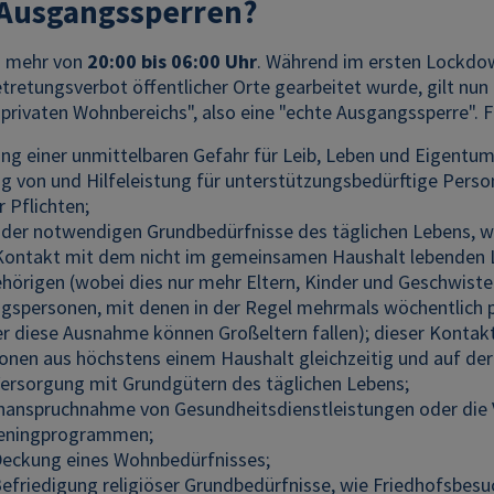
 Ausgangssperren?
r" mehr von
20:00 bis 06:00 Uhr
. Während im ersten Lockdow
tretungsverbot öffentlicher Orte gearbeitet wurde, gilt nun
"privaten Wohnbereichs", also eine "echte Ausgangssperre".
g einer unmittelbaren Gefahr für Leib, Leben und Eigentum
g von und Hilfeleistung für unterstützungsbedürftige Perso
r Pflichten;
der notwendigen Grundbedürfnisse des täglichen Lebens, w
Kontakt mit dem nicht im gemeinsamen Haushalt lebenden L
hörigen (wobei dies nur mehr Eltern, Kinder und Geschwister
gspersonen, mit denen in der Regel mehrmals wöchentlich p
er diese Ausnahme können Großeltern fallen); dieser Kontakt
onen aus höchstens einem Haushalt gleichzeitig und auf der a
Versorgung mit Grundgütern des täglichen Lebens;
Inanspruchnahme von Gesundheitsdienstleistungen oder di
eningprogrammen;
Deckung eines Wohnbedürfnisses;
Befriedigung religiöser Grundbedürfnisse, wie Friedhofsbesu