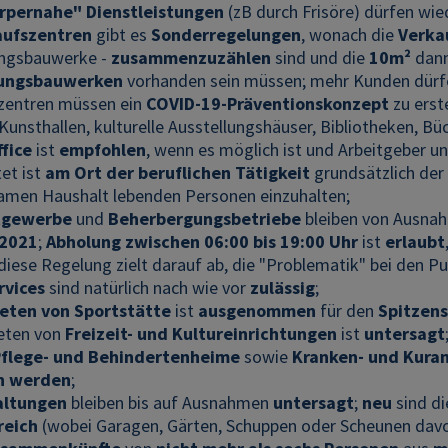
rpernahe" Dienstleistungen
(zB durch Frisöre) dürfen wi
aufszentren
gibt es
Sonderregelungen
, wonach die
Verka
ungsbauwerke -
zusammenzuzählen
sind und die
10m²
dan
ungsbauwerken
vorhanden sein müssen; mehr Kunden dürfe
zentren müssen ein
COVID-19-Präventionskonzept
zu erst
Kunsthallen, kulturelle Ausstellungshäuser, Bibliotheken, B
fice
ist
empfohlen
, wenn es möglich ist und Arbeitgeber u
et ist
am Ort der beruflichen Tätigkeit
grundsätzlich der
men Haushalt lebenden Personen einzuhalten;
tgewerbe
und
Beherbergungsbetriebe
bleiben von Ausna
.2021
;
Abholung
zwischen 06:00 bis 19:00 Uhr
ist
erlaubt
diese Regelung zielt darauf ab, die "Problematik" bei den 
rvices
sind natürlich nach wie vor
zulässig
;
eten von Sportstätte
ist
ausgenommen
für den
Spitzens
eten von
Freizeit- und Kultureinrichtungen
ist
untersagt
 Pflege- und Behindertenheime
sowie
Kranken- und Kura
n werden
;
altungen
bleiben bis auf Ausnahmen
untersagt
;
neu
sind d
eich
(wobei Garagen, Gärten, Schuppen oder Scheunen dav