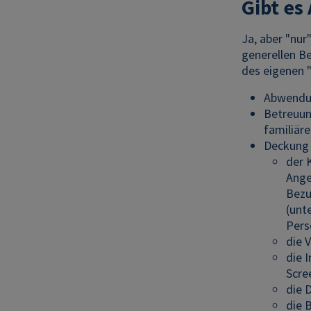
Gibt es
Ja, aber "nu
generellen Be
des eigenen 
Abwendun
Betreuun
familiäre
Deckung 
der 
Ange
Bezu
(unt
Pers
die 
die 
Scre
die 
die 