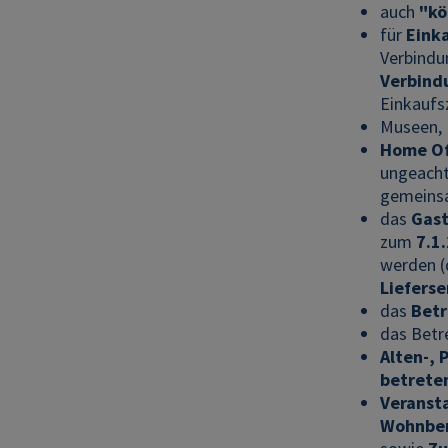
auch
"kö
für
Eink
Verbind
Verbind
Einkaufs
Museen, 
Home Of
ungeacht
gemeinsa
das
Gas
zum
7.1
werden (
Lieferse
das
Betr
das Betr
Alten-,
betrete
Veranst
Wohnber