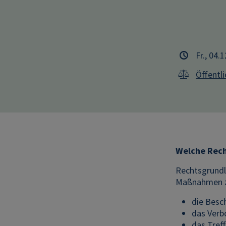
Fr., 04.
Öffentl
Welche Rech
Rechtsgrundl
Maßnahmen zu
die Besc
das Verb
das Tref