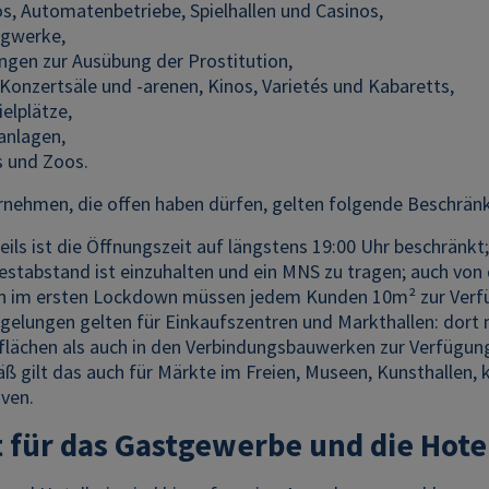
s, Automatenbetriebe, Spielhallen und Casinos,
rgwerke,
ungen zur Ausübung der Prostitution,
 Konzertsäle und -arenen, Kinos, Varietés und Kabaretts,
elplätze,
anlagen,
s und Zoos.
rnehmen, die offen haben dürfen, gelten folgende Beschrän
ils ist die Öffnungszeit auf längstens 19:00 Uhr beschränkt;
estabstand ist einzuhalten und ein MNS zu tragen; auch vo
n im ersten Lockdown müssen jedem Kunden 10m² zur Verf
gelungen gelten für Einkaufszentren und Markthallen: dort
flächen als auch in den Verbindungsbauwerken zur Verfügun
ß gilt das auch für Märkte im Freien, Museen, Kunsthallen, k
iven.
t für das Gastgewerbe und die Hote