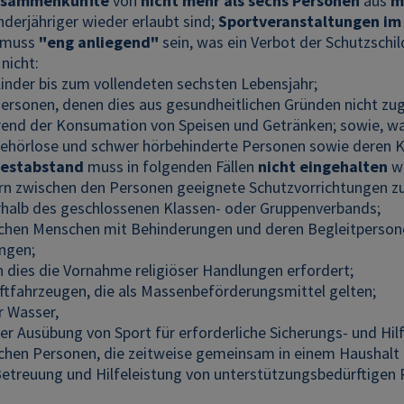
usammenkünfte
von
nicht mehr als sechs Personen
aus
m
nderjähriger wieder erlaubt sind;
Sportveranstaltungen im
muss
"eng anliegend"
sein, was ein Verbot der Schutzschil
nicht:
Kinder bis zum vollendeten sechsten Lebensjahr;
Personen, denen dies aus gesundheitlichen Gründen nicht z
end der Konsumation von Speisen und Getränken; sowie, w
gehörlose und schwer hörbehinderte Personen sowie deren
estabstand
muss in folgenden Fällen
nicht eingehalten
w
rn zwischen den Personen geeignete Schutzvorrichtungen zu
rhalb des geschlossenen Klassen- oder Gruppenverbands;
chen Menschen mit Behinderungen und deren Begleitpersonen
ingen;
 dies die Vornahme religiöser Handlungen erfordert;
uftfahrzeugen, die als Massenbeförderungsmittel gelten;
r Wasser,
der Ausübung von Sport für erforderliche Sicherungs- und Hil
chen Personen, die zeitweise gemeinsam in einem Haushalt 
Betreuung und Hilfeleistung von unterstützungsbedürftigen 