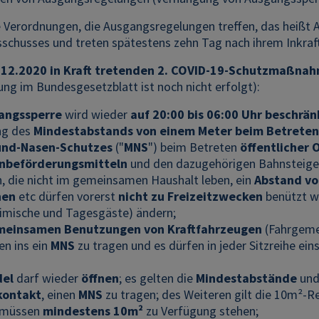
 Verordnungen, die Ausgangsregelungen treffen, das heißt
schusses und treten spätestens zehn Tag nach ihrem Inkraft
.12.2020 in Kraft tretenden
2. COVID-19-Schutzmaßna
ung im Bundesgesetzblatt ist noch nicht erfolgt):
angssperre
wird wieder
auf 20:00 bis 06:00 Uhr beschrän
ng des
Mindestabstands von einem Meter beim Betreten 
und-Nasen-Schutzes
("
MNS
") beim Betreten
öffentlicher 
nbeförderungsmitteln
und den dazugehörigen Bahnsteigen
, die nicht im gemeinsamen Haushalt leben, ein
Abstand vo
nen
etc dürfen vorerst
nicht zu Freizeitzwecken
benützt we
eimische und Tagesgäste) ändern;
meinsamen Benutzungen von Kraftfahrzeugen
(Fahrgemei
n ins ein
MNS
zu tragen und es dürfen in jeder Sitzreihe ei
el
darf wieder
öffnen
; es gelten die
Mindestabstände
und
ontakt
, einen
MNS
zu tragen; des Weiteren gilt die 10m²-
müssen
mindestens 10m²
zu Verfügung stehen;