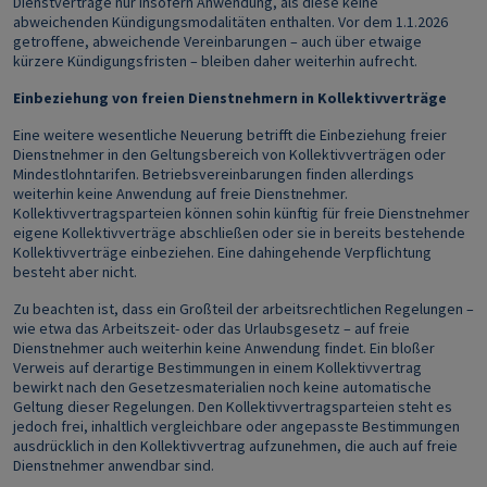
Dienstverträge nur insofern Anwendung, als diese keine
abweichenden Kündigungsmodalitäten enthalten. Vor dem 1.1.2026
getroffene, abweichende Vereinbarungen – auch über etwaige
kürzere Kündigungsfristen – bleiben daher weiterhin aufrecht.
Einbeziehung von freien Dienstnehmern in Kollektivverträge
Eine weitere wesentliche Neuerung betrifft die Einbeziehung freier
Dienstnehmer in den Geltungsbereich von Kollektivverträgen oder
Mindestlohntarifen. Betriebsvereinbarungen finden allerdings
weiterhin keine Anwendung auf freie Dienstnehmer.
Kollektivvertragsparteien können sohin künftig für freie Dienstnehmer
eigene Kollektivverträge abschließen oder sie in bereits bestehende
Kollektivverträge einbeziehen. Eine dahingehende Verpflichtung
besteht aber nicht.
Zu beachten ist, dass ein Großteil der arbeitsrechtlichen Regelungen –
wie etwa das Arbeitszeit- oder das Urlaubsgesetz – auf freie
Dienstnehmer auch weiterhin keine Anwendung findet. Ein bloßer
Verweis auf derartige Bestimmungen in einem Kollektivvertrag
bewirkt nach den Gesetzesmaterialien noch keine automatische
Geltung dieser Regelungen. Den Kollektivvertragsparteien steht es
jedoch frei, inhaltlich vergleichbare oder angepasste Bestimmungen
ausdrücklich in den Kollektivvertrag aufzunehmen, die auch auf freie
Dienstnehmer anwendbar sind.