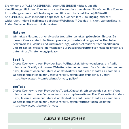
Sie können auf [ALLE AKZEPTIEREN] oder [ABLEHNEN] klicken, um alle
Offen bleibt, in welchem Ausmaß Kollektivverträge künftig tatsächlich
einwilligungspflichtigen Cookies zu akzeptieren oder abzulehnen. Sie können Ihre Cookie-
auf freie Dienstnehmer Anwendung finden werden – die praktische
Einstellungen durch die Schieberegler und Klick auf die Schaltfläche [AUSWAHL
AKZEPTIEREN] auch individuell anpassen. Sie können Ihre Einwilligung jederzeit
Umsetzung der Reform wird daher mit großem Interesse zu
widerrufen, indem Sie zB unten auf dieser Website auf "Cookies" klicken. Weitere Details
beobachten sein.
finden Sie in den
Datenschutzhinweisen
.
Matomo
Wir nutzen Matomo zur Analyse der Webseitenbenutzung durch den Nutzer. Zu
diesem Zweck erstellt der Dienst pseudonymisierte Nutzungsprofile. Durch das
Setzen dieses Cookies sind wird in der Lage, wiederkehrende Nutzer zu erkennen
und zu zählen. Weitere Informationen zur Datenverarbeitung von Matomo finden Sie
unter
https://matomo.org/privacy
Spotify
Dieses Cookie wird vom Provider Spotify AB gesetzt. Wir verwenden es, um Audio-
Footer
Inhalte von Spotify auf unserer Website zu implementieren. Das Cookie dient zudem
Kontakt
Datenschutz
Impressum
dazu, Informationen zur Interaktion des Nutzers mit diesen Inhalten zu sammeln.
Weitere Informationen zur Datenverarbeitung von Spotify finden Sie unter:
Compliance
Cookies
https://www.spotify.com/de/legal/privacy-policy/
YouTube
Dieses Cookie wird vom Provider YouTube LLC gesetzt. Wir verwenden es, um Video-
Follow us on:
Inhalte von Youtube auf unserer Website zu implementieren. Das Cookie dient zudem
dazu, Informationen zur Interaktion des Nutzers mit diesen Inhalten zu sammeln.
Weitere Informationen zur Datenverarbeitung von Youtube finden Sie unter:
https://www.youtube.com/privacy
Auswahl akzeptieren
Copyright 2026