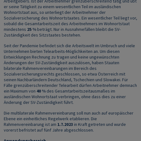
Arbeitgebers. Ist der Arbeitnehmer grenzüberschreitend tätig und übt
er seine Tätigkeit zu einem wesentlichen Teil im ausländischen
Wohnortstaat aus, so unterliegt der Arbeitnehmer der
Sozialversicherung des Wohnortstaates. Ein wesentlicher Teil liegt vor,
sobald die Gesamtarbeitszeit des Arbeitnehmers im Wohnortstaat
mindestens
25 %
beträgt. Nur in Ausnahmefällen bleibt die SV-
Zuständigkeit des Sitzstaates bestehen.
Seit der Pandemie befindet sich die Arbeitswelt im Umbruch und viele
Unternehmen bieten Telearbeits-Möglichkeiten an. Um diesen
Entwicklungen Rechnung zu tragen und keine ungewünschten
Änderungen der SV-Zuständigkeit auszulösen, haben Staaten
bilaterale Rahmenvereinbarungen im Bereich des
Sozialversicherungsrechts geschlossen, so etwa Österreich mit
seinen Nachbarländern Deutschland, Tschechien und Slowakei. Für
Fälle grenzüberschreitender Telearbeit dürfen Arbeitnehmer demnach
ein Maximum von
40 %
des Gesamtarbeitszeitausmaßes im
ausländischen Wohnortstaat verbringen, ohne dass dies zu einer
Änderung der SV-Zuständigkeit führt.
Die multilaterale Rahmenvereinbarung soll nun auch auf europäischer
Ebene ein einheitliches Regelwerk etablieren. Die
Rahmenvereinbarung ist am
1.7.2023
in Kraft getreten und wurde
vorerst befristet auf fünf Jahre abgeschlossen.
Anwendungsbereich