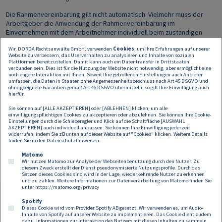
Die Rahmenvereinbarung gilt nicht automatisch. Vielmehr muss der
Arbeitgeber die Anwendung der Rahmenvereinbarung im
Einvernehmen mit dem Arbeitnehmer individuell beim zuständigen
Sozialversicherungsträger jenes Staates, dessen
Wir, DORDA Rechtsanwälte GmbH, verwenden
Cookies
, um Ihre Erfahrungen auf unserer
Sozialversicherungsrecht auch weiterhin anwendbar sein soll,
Website zu verbessern, das Userverhalten zu analysieren und Inhalte von sozialen
beantragen. In Österreich ist der Adressat hierfür der Dachverband
Plattformen bereitzustellen. Damit kann auch ein Datentransfer in Drittstaaten
der Sozialversicherungen (
hier
geht es zur Antragsstellung). Der
verbunden sein. Dies ist für die Nutzung der Website nicht notwendig, aber ermöglicht eine
noch engere Interaktion mit Ihnen. Soweit Ihre getroffenen Einstellungen auch Anbieter
Antrag kann für maximal drei Jahre gestellt werden, wobei
umfassen, die Daten in Staaten ohne Angemessenheitsbeschluss nach Art 45 DSGVO und
Verlängerungen möglich sind.
ohne geeignete Garantien gemäß Art 46 DSGVO übermitteln, so gilt Ihre Einwilligung auch
hierfür.
Vorsicht:
Anträge, die auf Basis der bilateralen Abkommen gestellt
Sie können auf [ALLE AKZEPTIEREN] oder [ABLEHNEN] klicken, um alle
wurden, bleiben bis zu deren Ablauf auch über den 1.7.2023 hinaus
einwilligungspflichtigen Cookies zu akzeptieren oder abzulehnen. Sie können Ihre Cookie-
aufrecht. In diesen Fällen führt eine Tätigkeit von über 40 % des
Einstellungen durch die Schieberegler und Klick auf die Schaltfläche [AUSWAHL
AKZEPTIEREN] auch individuell anpassen. Sie können Ihre Einwilligung jederzeit
Gesamtarbeitszeitausmaßes im ausländischen Wohnsitzstaat zu
widerrufen, indem Sie zB unten auf dieser Website auf "Cookies" klicken. Weitere Details
einem Wechsel der SV-Zuständigkeit.
finden Sie in den
Datenschutzhinweisen
.
Matomo
Wir nutzen Matomo zur Analyse der Webseitenbenutzung durch den Nutzer. Zu
diesem Zweck erstellt der Dienst pseudonymisierte Nutzungsprofile. Durch das
Setzen dieses Cookies sind wird in der Lage, wiederkehrende Nutzer zu erkennen
und zu zählen. Weitere Informationen zur Datenverarbeitung von Matomo finden Sie
unter
https://matomo.org/privacy
Spotify
Dieses Cookie wird vom Provider Spotify AB gesetzt. Wir verwenden es, um Audio-
Footer
Inhalte von Spotify auf unserer Website zu implementieren. Das Cookie dient zudem
Kontakt
Datenschutz
Impressum
dazu, Informationen zur Interaktion des Nutzers mit diesen Inhalten zu sammeln.