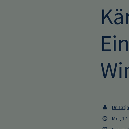
Kä
Ei
Wi
Dr Tatj
Mo., 17