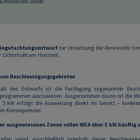
& Resources Group
Begutachtungsentwurf
zur Umsetzung der
Renewable Ene
er Lichtstrahl am Horizont.
von Beschleunigungsgebieten
nhalt des Entwurfs ist die Festlegung sogenannter
Besch
programmen auszuweisen. Ausgenommen davon ist die Wind
 5 kW erfolgt die Ausweisung direkt im Gesetz – konkre
en Konsequenzen:
er ausgewiesenen Zonen sollen WEA über 5 kW künftig u
ürfen somit ausschließlich innerhalb dieser Beschleuni