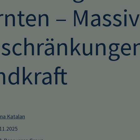
rnten – Massi
nschränkungen
ndkraft
ana Katalan
.11.2025