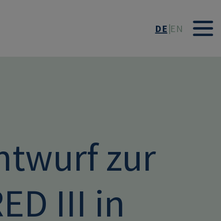
DE
EN
twurf zur
D III in