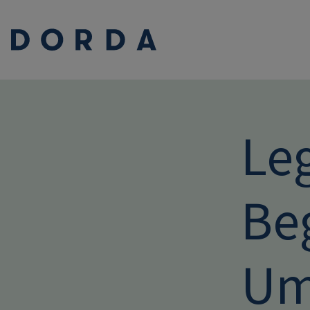
Le
Be
Um