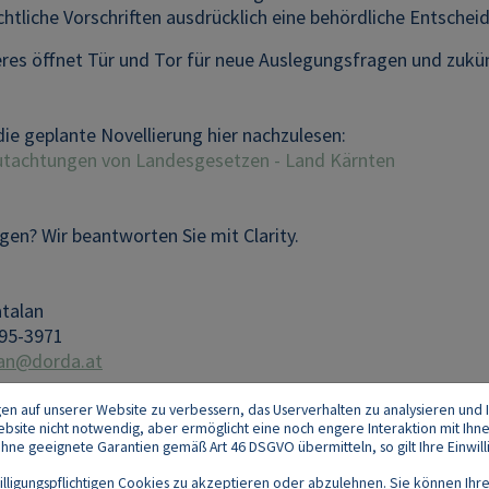
htliche Vorschriften ausdrücklich eine behördliche Entschei
eres öffnet Tür und Tor für neue Auslegungsfragen und zukü
 die geplante Novellierung hier nachzulesen:
utachtungen von Landesgesetzen - Land Kärnten
gen? Wir beantworten Sie mit Clarity.
atalan
95-3971
lan@dorda.at
gen auf unserer Website zu verbessern, das Userverhalten zu analysieren und I
 Website nicht notwendig, aber ermöglicht eine noch engere Interaktion mit Ihn
e geeignete Garantien gemäß Art 46 DSGVO übermitteln, so gilt Ihre Einwilli
lligungspflichtigen Cookies zu akzeptieren oder abzulehnen. Sie können Ihre