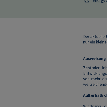
Energy 
Der aktuelle
nur ein klein
Ausweisung 
Zentraler I
Entwicklungs
von mehr als
weitreichend
Außerhalb d
Windparks d