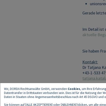
unionsrec
Gerade letzt
Im Detail ist
aktuelle Beg
Sie haben Fra
Kontakt:
Dr Tatjana K
+43-1-533 47
tatjana.kata
Wir, DORDA Rechtsanwälte GmbH, verwenden
Cookies
, um Ihre Erfahrun
Datentransfer in Drittstaaten verbunden sein. Dies ist für die Nutzung der
Daten in Staaten ohne Angemessenheitsbeschluss nach Art 45 DSGVO und ohn
Sie können auf [ALLE AKZEPTIEREN] oder [ABLEHNEN] klicken, um alle einwi