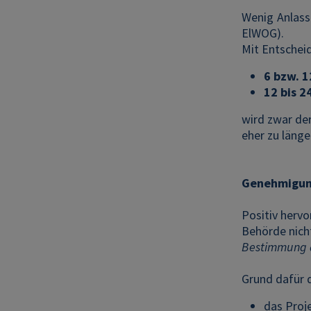
Wenig Anlass
ElWOG).
Mit Entschei
6 bzw. 
12 bis 
wird zwar der
eher zu länge
Genehmigung
Positiv hervo
Behörde nicht
Bestimmung d
Grund dafür d
das Proj