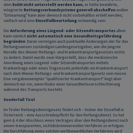
dem
EuGH nicht unterstellt werden kann
, er hätte bewährte,
integrierte
Rettungsverbundsysteme generell abschaffen
wollen.
"Entwarnung" kann aber dennoch nicht vorbehaltlos erteilt werden;
vielfach wird eine
Einzelfallbeurteilung
notwendig sein:
Die
Anforderung eines Liegend- oder Sitzendtransportes
allein
kann nämlich
nicht automatisch eine Gesundheitsgefährdung
begründen
. Daran vermögen auch punktuelle Änderungen der für das
Rettungswesen zuständigen Landesgesetzgeber, wie die jüngste
Novelle des Wiener Rettungs- und Krankentransportgesetzes nichts
zu ändern. Damit wurde zwar klargestellt, dass die medizinische
Anordnung eines Liegend- oder Sitzendtransportes mittels
Krankentrage oder eines Tragsessels jedenfalls ein Krankentransport
nach dem Wiener Rettungs- und Krankentransportgesetz sein müsse.
Eine vergabeexempter "qualifizierter Krankentransport" liegt aber
dennoch nur vor, wenn Risiko einer Gesundheitsverschlechterung
während des Transports besteht.
Sonderfall Tirol
Im Tiroler Rettungsdienstgesetz findet sich – bisher der Einzelfall in
Österreich – eine Ausschreibepflicht für den Rettungsdienst. So hat
gem § 4 der Abschluss eines Vertrages über den Rettungsdienst nach
einem transparenten, nichtdiskriminierenden Verfahren zu erfolgen.
Die Durchführung eines solchen wettbewerblichen Verfahrens wird