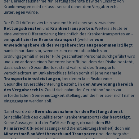
der Bereichsausnahme für Rettungsdienste bzw den Einsatz von
Krankenwagen nicht erfasst sei und daher dem Vergaberecht
unterliegen würde.
Der EuGH differenzierte in seinem Urteil einerseits zwischen
Rettungsdiensten
und
Krankentransporten
. Weiters stellte er
eine weitere Differenzierung hinsichtlich des Krankentransportes an –
ein
qualifizierter Krankentransport
(welcher
vom
Anwendungsbereich des Vergaberechts ausgenommen
ist) liegt
nämlich nur dann vor, wenn er zum einen tatsächlich von
ordnungsgemäß in erster Hilfe geschultem Personal durchgeführt wird
und zum anderen einen Patienten betrifft, bei dem das Risiko besteht,
dass sich sein Gesundheitszustand während des Transports
verschlechtert. Im Umkehrschluss fallen somit all jene
normale
Transportdienstleistungen
, bei denen kein Risiko einer
Gesundheitsverschlechterung besteht,
in den Anwendungsbereich
des Vergaberechts
. Zusätzlich nahm der Gerichtshof noch zur
erforderlichen Gemeinnützigkeit Stellung, auf die hier aber nicht näher
eingegangen werden soll.
Damit wurde die
Bereichsausnahme für den Rettungsdienst
(einschließlich des qualifizierten Krankentransports) klar
bestätigt
.
Keine Aussagen traf der EuGH zur Frage, ob nach dem
EU-
Primärrecht
(Niederlassungs- und Dienstleistungsfreiheit) doch ein
Mindestmaß an Wettbewerb und Transparenz
bei der Vergabe