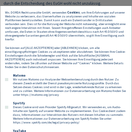
durch die Entscheidung des EuGH wohl nicht unzulässig.
Wir, DORDA Rechtsanwälte GmbH, verwenden
Cookies
, um Ihre Erfahrungen auf unserer
Fazit: Wettbewerb oder bewährte Rettungsverbundsysteme?
Website zu verbessern, das Userverhalten zu analysieren und Inhalte von sozialen
Plattformen bereitzustellen. Damit kann auch ein Datentransfer in Drittstaaten
Der EuGH hat die
Bereichsausnahme im Rettungsdienst klar
verbunden sein. Dies ist für die Nutzung der Website nicht notwendig, aber ermöglicht eine
noch engere Interaktion mit Ihnen. Soweit Ihre getroffenen Einstellungen auch Anbieter
bestätigt
und damit insbesondere den Besonderheiten integrierter
umfassen, die Daten in Staaten ohne Angemessenheitsbeschluss nach Art 45 DSGVO und
Rettungsverbundsysteme Rechnung getragen. Schwierig für die
ohne geeignete Garantien gemäß Art 46 DSGVO übermitteln, so gilt Ihre Einwilligung auch
tägliche Praxis der Hilfsorganisationen wird die Abgrenzung sein, wann
hierfür.
eine vergabepflichtige reine Transportleistung ohne Risiko einer
Sie können auf [ALLE AKZEPTIEREN] oder [ABLEHNEN] klicken, um alle
Verschlechterung des Gesundheitszustandes während des Transport
einwilligungspflichtigen Cookies zu akzeptieren oder abzulehnen. Sie können Ihre Cookie-
vorliegt und wann es sich um einen "qualifizierten Krankentransport"
Einstellungen durch die Schieberegler und Klick auf die Schaltfläche [AUSWAHL
AKZEPTIEREN] auch individuell anpassen. Sie können Ihre Einwilligung jederzeit
im Sinne der EuGH-Judikatur handelt, der nicht dem Vergaberecht
widerrufen, indem Sie zB unten auf dieser Website auf "Cookies" klicken. Weitere Details
unterliegt. Hier lässt das EuGH-Urteil Raum für Interpretationen offen.
finden Sie in den
Datenschutzhinweisen
.
Matomo
Wir nutzen Matomo zur Analyse der Webseitenbenutzung durch den Nutzer. Zu
diesem Zweck erstellt der Dienst pseudonymisierte Nutzungsprofile. Durch das
Setzen dieses Cookies sind wird in der Lage, wiederkehrende Nutzer zu erkennen
und zu zählen. Weitere Informationen zur Datenverarbeitung von Matomo finden Sie
unter
https://matomo.org/privacy
Spotify
Dieses Cookie wird vom Provider Spotify AB gesetzt. Wir verwenden es, um Audio-
Footer
Inhalte von Spotify auf unserer Website zu implementieren. Das Cookie dient zudem
Kontakt
Datenschutz
Impressum
dazu, Informationen zur Interaktion des Nutzers mit diesen Inhalten zu sammeln.
Weitere Informationen zur Datenverarbeitung von Spotify finden Sie unter:
Compliance
Cookies
https://www.spotify.com/de/legal/privacy-policy/
YouTube