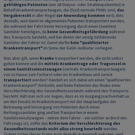
gehfähigen Patienten
(wie zB Dialyse- oder Strahlenpatienten) in
Behelfskrankentransportwagen, die (fast) normale PKWs sind,
das
Vergaberecht
in aller Regel
zur Anwendung kommen
wird; dies
deshalb, weil damit im allgemeinen Patienten transportiert werden,
die während der Fahrt keine Versorgung durch einen (zweiten)
Sanitäter benötigen, da
keine Gesundheitsgefährdung
während
des Transports besteht, und bei denen der einzig mitfahrende
Sanitäter der Fahrer ist. Damit dürfte
kein "qualifizierter
Krankentransport"
im Sinne der EuGH-Judikatur vorliegen.
Was aber gilt, wenn
Kranke
transportiert werden, die nicht selbst
gehen können und die
mittels Krankentrage oder Tragsessel in
einem Sanitätseinsatzwagen
(vormals: Krankentransportwagen)
von zu Hause zum Facharzt oder ins Krankenhaus und zurück
transportiert
werden? Handelt es sich dabei um einen "qualifizierten
Krankentransport" iSd EuGH, weil beim Patienten das Risiko einer
Verschlechterung des Gesundheitszustands während des Transports
besteht. Hält man sich vor Augen, dass es im Ausgangssachverhalt ua
um den Einsatz im Krankentransport mit der Hauptaufgabe der
Betreuung und Versorgung von Patienten durch einen
Rettungssanitäter ging und bei Transporten in einem
Sanitätseinsatzwagen – neben dem Fahrer – ein solcher an Bord des
Fahrzeugs ist, sollte das
Kriterium der Verschlechterung des
Gesundheitszustands nicht allzu streng beurteilt
werden.
Zudem ist bei dieser Frage auch deshalb Augenmaß geboten, weil