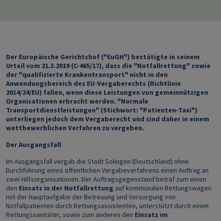
Der Europäische Gerichtshof ("EuGH") bestätigte in seinem
Urteil vom 21.3.2019 (C-465/17), dass die "Notfallrettung" sowie
der "qualifizierte Krankentransport" nicht in den
Anwendungsbereich des EU-Vergaberechts (Richtlinie
2014/24/EU) fallen, wenn diese Leistungen von gemeinnützigen
Organisationen erbracht werden. "Normale
Transportdienstleistungen" (Stichwort: "Patienten-Taxi")
unterliegen jedoch dem Vergaberecht und sind daher in einem
wettbewerblichen Verfahren zu vergeben.
Der Ausgangsfall
Im Ausgangsfall vergab die Stadt Solingen (Deutschland) ohne
Durchführung eines öffentlichen Vergabeverfahrens einen Auftrag an
zwei Hilfsorganisationen. Der Auftragsgegenstand betraf zum einen
den
Einsatz in der Notfallrettung
auf kommunalen Rettungswagen
mit der Hauptaufgabe der Betreuung und Versorgung von
Notfallpatienten durch Rettungsassistenten, unterstützt durch einen
Rettungssanitäter, sowie zum anderen den
Einsatz im