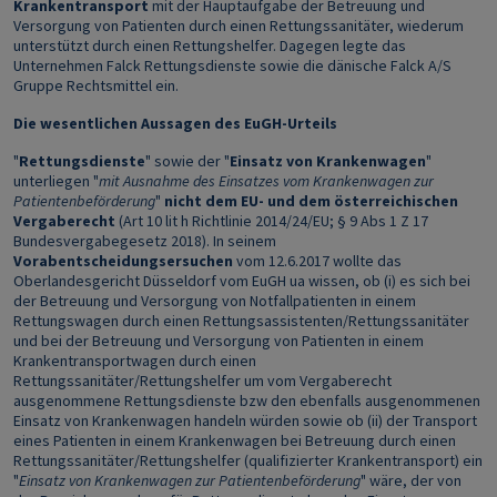
Krankentransport
mit der Hauptaufgabe der Betreuung und
Versorgung von Patienten durch einen Rettungssanitäter, wiederum
unterstützt durch einen Rettungshelfer. Dagegen legte das
Unternehmen Falck Rettungsdienste sowie die dänische Falck A/S
Gruppe Rechtsmittel ein.
Die wesentlichen Aussagen des EuGH-Urteils
"
Rettungsdienste
" sowie der "
Einsatz von Krankenwagen
"
unterliegen "
mit Ausnahme des Einsatzes vom Krankenwagen zur
Patientenbeförderung
"
nicht dem EU- und dem österreichischen
Vergaberecht
(Art 10 lit h Richtlinie 2014/24/EU; § 9 Abs 1 Z 17
Bundesvergabegesetz 2018). In seinem
Vorabentscheidungsersuchen
vom 12.6.2017 wollte das
Oberlandesgericht Düsseldorf vom EuGH ua wissen, ob (i) es sich bei
der Betreuung und Versorgung von Notfallpatienten in einem
Rettungswagen durch einen Rettungsassistenten/Rettungssanitäter
und bei der Betreuung und Versorgung von Patienten in einem
Krankentransportwagen durch einen
Rettungssanitäter/Rettungshelfer um vom Vergaberecht
ausgenommene Rettungsdienste bzw den ebenfalls ausgenommenen
Einsatz von Krankenwagen handeln würden sowie ob (ii) der Transport
eines Patienten in einem Krankenwagen bei Betreuung durch einen
Rettungssanitäter/Rettungshelfer (qualifizierter Krankentransport) ein
"
Einsatz von Krankenwagen zur Patientenbeförderung
" wäre, der von