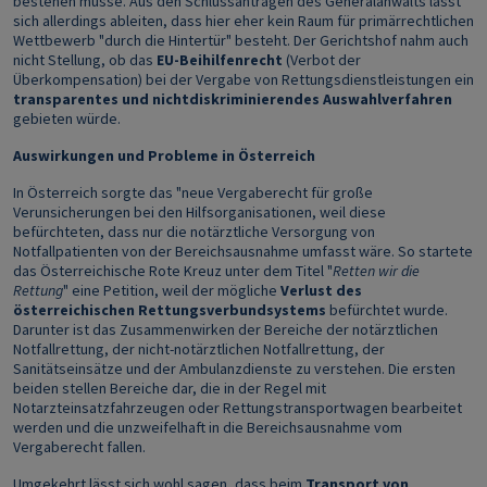
bestehen müsse. Aus den Schlussanträgen des Generalanwalts lässt
sich allerdings ableiten, dass hier eher kein Raum für primärrechtlichen
Wettbewerb "durch die Hintertür" besteht. Der Gerichtshof nahm auch
nicht Stellung, ob das
EU-Beihilfenrecht
(Verbot der
Überkompensation) bei der Vergabe von Rettungsdienstleistungen ein
transparentes und nichtdiskriminierendes Auswahlverfahren
gebieten würde.
Auswirkungen und Probleme in Österreich
In Österreich sorgte das "neue Vergaberecht für große
Verunsicherungen bei den Hilfsorganisationen, weil diese
befürchteten, dass nur die notärztliche Versorgung von
Notfallpatienten von der Bereichsausnahme umfasst wäre. So startete
das Österreichische Rote Kreuz unter dem Titel "
Retten wir die
Rettung
" eine Petition, weil der mögliche
Verlust des
österreichischen Rettungsverbundsystems
befürchtet wurde.
Darunter ist das Zusammenwirken der Bereiche der notärztlichen
Notfallrettung, der nicht-notärztlichen Notfallrettung, der
Sanitätseinsätze und der Ambulanzdienste zu verstehen. Die ersten
beiden stellen Bereiche dar, die in der Regel mit
Notarzteinsatzfahrzeugen oder Rettungstransportwagen bearbeitet
werden und die unzweifelhaft in die Bereichsausnahme vom
Vergaberecht fallen.
Umgekehrt lässt sich wohl sagen, dass beim
Transport von