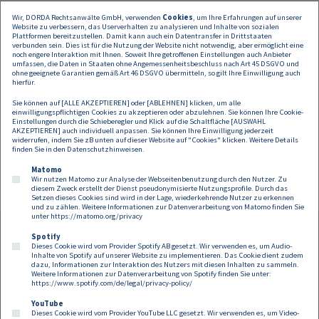
Wir, DORDA Rechtsanwälte GmbH, verwenden
Cookies
, um Ihre Erfahrungen auf unserer
Website zu verbessern, das Userverhalten zu analysieren und Inhalte von sozialen
Plattformen bereitzustellen. Damit kann auch ein Datentransfer in Drittstaaten
Folgen für den Markt:
verbunden sein. Dies ist für die Nutzung der Website nicht notwendig, aber ermöglicht eine
noch engere Interaktion mit Ihnen. Soweit Ihre getroffenen Einstellungen auch Anbieter
umfassen, die Daten in Staaten ohne Angemessenheitsbeschluss nach Art 45 DSGVO und
Folgen bei fehlerhafter Umsetzung: Unrichtige Beurteilung oder Ve
ohne geeignete Garantien gemäß Art 46 DSGVO übermitteln, so gilt Ihre Einwilligung auch
kann zu Rechtsstreitigkeiten, (Amts-)Haftungsansprüchen und Rep
hierfür.
führen.
Sie können auf [ALLE AKZEPTIEREN] oder [ABLEHNEN] klicken, um alle
Erschwerte Geheimhaltung: Unternehmen müssen damit rechnen,
einwilligungspflichtigen Cookies zu akzeptieren oder abzulehnen. Sie können Ihre Cookie-
dass Konkurrenten unter Umständen Einsicht in Verträge erhalten
Einstellungen durch die Schieberegler und Klick auf die Schaltfläche [AUSWAHL
AKZEPTIEREN] auch individuell anpassen. Sie können Ihre Einwilligung jederzeit
(insbesondere Vergabeverfahren und bei der freien
widerrufen, indem Sie zB unten auf dieser Website auf "Cookies" klicken. Weitere Details
Auftragsvergabe).
finden Sie in den
Datenschutzhinweisen
.
Matomo
Wir nutzen Matomo zur Analyse der Webseitenbenutzung durch den Nutzer. Zu
diesem Zweck erstellt der Dienst pseudonymisierte Nutzungsprofile. Durch das
Setzen dieses Cookies sind wird in der Lage, wiederkehrende Nutzer zu erkennen
und zu zählen. Weitere Informationen zur Datenverarbeitung von Matomo finden Sie
unter
https://matomo.org/privacy
Spotify
Dieses Cookie wird vom Provider Spotify AB gesetzt. Wir verwenden es, um Audio-
Footer
Inhalte von Spotify auf unserer Website zu implementieren. Das Cookie dient zudem
Kontakt
Datenschutz
Impressum
dazu, Informationen zur Interaktion des Nutzers mit diesen Inhalten zu sammeln.
Weitere Informationen zur Datenverarbeitung von Spotify finden Sie unter:
Compliance
Cookies
https://www.spotify.com/de/legal/privacy-policy/
YouTube
Dieses Cookie wird vom Provider YouTube LLC gesetzt. Wir verwenden es, um Video-