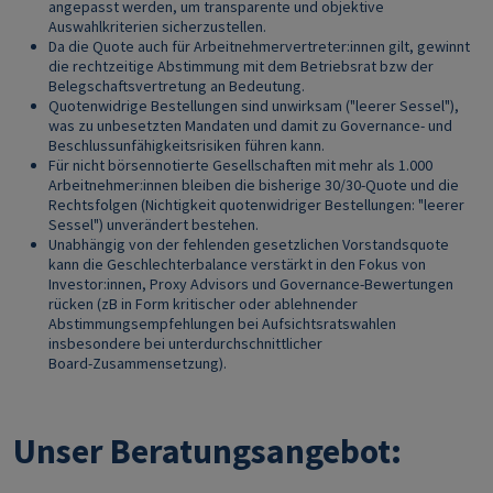
angepasst werden, um transparente und objektive
Auswahlkriterien sicherzustellen.
Da die Quote auch für Arbeitnehmervertreter:innen gilt, gewinnt
die rechtzeitige Abstimmung mit dem Betriebsrat bzw der
Belegschaftsvertretung an Bedeutung.
Quotenwidrige Bestellungen sind unwirksam ("leerer Sessel"),
was zu unbesetzten Mandaten und damit zu Governance‑ und
Beschlussunfähigkeitsrisiken führen kann.
Für nicht börsennotierte Gesellschaften mit mehr als 1.000
Arbeitnehmer:innen bleiben die bisherige 30/30-Quote und die
Rechtsfolgen (Nichtigkeit quotenwidriger Bestellungen: "leerer
Sessel") unverändert bestehen.
Unabhängig von der fehlenden gesetzlichen Vorstandsquote
kann die Geschlechterbalance verstärkt in den Fokus von
Investor:innen, Proxy Advisors und Governance‑Bewertungen
rücken (zB in Form kritischer oder ablehnender
Abstimmungsempfehlungen bei Aufsichtsratswahlen
insbesondere bei unterdurchschnittlicher
Board‑Zusammensetzung).
Unser Beratungsangebot: