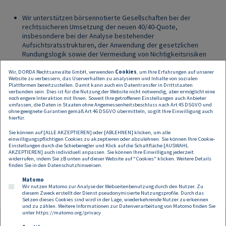
Wir unterstützen börsennotierte Gesellschaften bei der
rechtssicheren Umsetzung der neuen 40/40‑Quote,
insbesondere bei der Analyse bestehender
Aufsichtsratsstrukturen, der Anwendung der gesetzlichen
Rundungslogik sowie der Vermeidung von Nichtigkeitsrisiken
("leerer Sessel") bei künftigen Wahlen und Entsendungen.
Wir bieten maßgeschneiderte Schulungen für Aufsichtsrat,
Wir, DORDA Rechtsanwälte GmbH, verwenden
Cookies
, um Ihre Erfahrungen auf unserer
Website zu verbessern, das Userverhalten zu analysieren und Inhalte von sozialen
Vorstand, HR und Legal zu den neuen gesetzlichen
Plattformen bereitzustellen. Damit kann auch ein Datentransfer in Drittstaaten
Anforderungen, den Auswirkungen auf Nominierungsprozesse
verbunden sein. Dies ist für die Nutzung der Website nicht notwendig, aber ermöglicht eine
noch engere Interaktion mit Ihnen. Soweit Ihre getroffenen Einstellungen auch Anbieter
sowie zu Best Practices bei der Auswahl und Bestellung von
umfassen, die Daten in Staaten ohne Angemessenheitsbeschluss nach Art 45 DSGVO und
Aufsichtsratsmitgliedern.
ohne geeignete Garantien gemäß Art 46 DSGVO übermitteln, so gilt Ihre Einwilligung auch
Wir begleiten die Vorbereitung zukünftiger Aufsichtsratswahlen
hierfür.
und unterstützen bei der Gestaltung rechtssicherer Auswahl- und
Sie können auf [ALLE AKZEPTIEREN] oder [ABLEHNEN] klicken, um alle
Nominierungsprozesse.
einwilligungspflichtigen Cookies zu akzeptieren oder abzulehnen. Sie können Ihre Cookie-
Wir unterstützen Aufsichtsräte bei der Festlegung und
Einstellungen durch die Schieberegler und Klick auf die Schaltfläche [AUSWAHL
AKZEPTIEREN] auch individuell anpassen. Sie können Ihre Einwilligung jederzeit
Umsetzung quantitativer Zielvorgaben im Hinblick auf die
widerrufen, indem Sie zB unten auf dieser Website auf "Cookies" klicken. Weitere Details
Geschlechterbalance im Vorstand.
finden Sie in den
Datenschutzhinweisen
.
Matomo
Wir nutzen Matomo zur Analyse der Webseitenbenutzung durch den Nutzer. Zu
diesem Zweck erstellt der Dienst pseudonymisierte Nutzungsprofile. Durch das
Setzen dieses Cookies sind wird in der Lage, wiederkehrende Nutzer zu erkennen
und zu zählen. Weitere Informationen zur Datenverarbeitung von Matomo finden Sie
unter
https://matomo.org/privacy