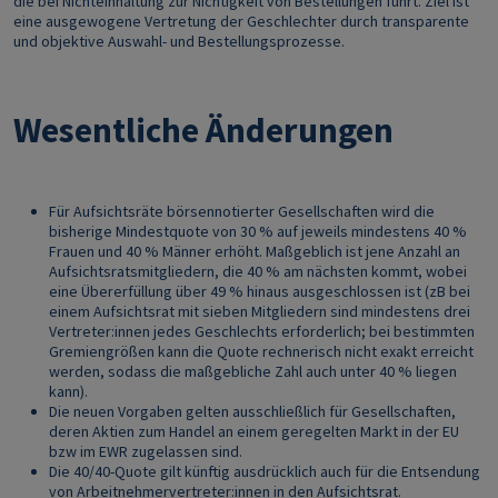
die bei Nichteinhaltung zur Nichtigkeit von Bestellungen führt. Ziel ist
eine ausgewogene Vertretung der Geschlechter durch transparente
und objektive Auswahl‑ und Bestellungsprozesse.
Wesentliche Änderungen
Für Aufsichtsräte börsennotierter Gesellschaften wird die
bisherige Mindestquote von 30 % auf jeweils mindestens 40 %
Frauen und 40 % Männer erhöht. Maßgeblich ist jene Anzahl an
Aufsichtsratsmitgliedern, die 40 % am nächsten kommt, wobei
eine Übererfüllung über 49 % hinaus ausgeschlossen ist (zB bei
einem Aufsichtsrat mit sieben Mitgliedern sind mindestens drei
Vertreter:innen jedes Geschlechts erforderlich; bei bestimmten
Gremiengrößen kann die Quote rechnerisch nicht exakt erreicht
werden, sodass die maßgebliche Zahl auch unter 40 % liegen
kann).
Die neuen Vorgaben gelten ausschließlich für Gesellschaften,
deren Aktien zum Handel an einem geregelten Markt in der EU
bzw im EWR zugelassen sind.
Die 40/40‑Quote gilt künftig ausdrücklich auch für die Entsendung
von Arbeitnehmervertreter:innen in den Aufsichtsrat.