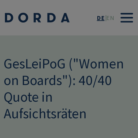
Direkt zum Inhalt
DE
EN
GesLeiPoG ("Women
on Boards"): 40/40
Quote in
Aufsichtsräten