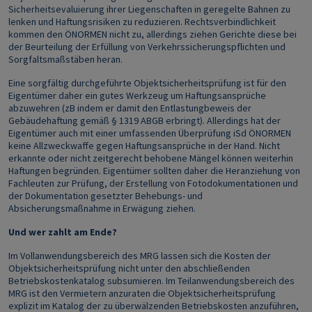
Sicherheitsevaluierung ihrer Liegenschaften in geregelte Bahnen zu
lenken und Haftungsrisiken zu reduzieren. Rechtsverbindlichkeit
kommen den ÖNORMEN nicht zu, allerdings ziehen Gerichte diese bei
der Beurteilung der Erfüllung von Verkehrssicherungspflichten und
Sorgfaltsmaßstäben heran.
Eine sorgfältig durchgeführte Objektsicherheitsprüfung ist für den
Eigentümer daher ein gutes Werkzeug um Haftungsansprüche
abzuwehren (zB indem er damit den Entlastungbeweis der
Gebäudehaftung gemäß § 1319 ABGB erbringt). Allerdings hat der
Eigentümer auch mit einer umfassenden Überprüfung iSd ÖNORMEN
keine Allzweckwaffe gegen Haftungsansprüche in der Hand. Nicht
erkannte oder nicht zeitgerecht behobene Mängel können weiterhin
Haftungen begründen. Eigentümer sollten daher die Heranziehung von
Fachleuten zur Prüfung, der Erstellung von Fotodokumentationen und
der Dokumentation gesetzter Behebungs- und
Absicherungsmaßnahme in Erwägung ziehen.
Und wer zahlt am Ende?
Im Vollanwendungsbereich des MRG lassen sich die Kosten der
Objektsicherheitsprüfung nicht unter den abschließenden
Betriebskostenkatalog subsumieren. Im Teilanwendungsbereich des
MRG ist den Vermietern anzuraten die Objektsicherheitsprüfung
explizit im Katalog der zu überwälzenden Betriebskosten anzuführen,