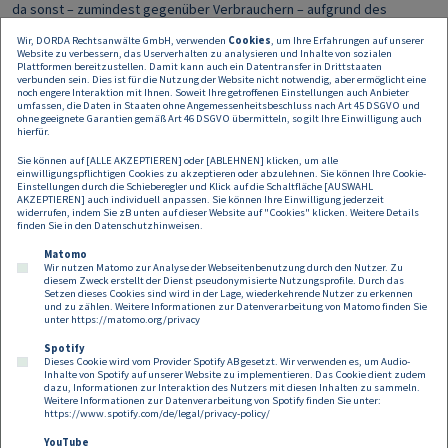
da sonst – zumindest gegenüber Verbrauchern – aufgrund des
Transparenzgebotes des KSchG eine Überwälzung ausgeschlossen
Wir, DORDA Rechtsanwälte GmbH, verwenden
Cookies
, um Ihre Erfahrungen auf unserer
ist.
Website zu verbessern, das Userverhalten zu analysieren und Inhalte von sozialen
Plattformen bereitzustellen. Damit kann auch ein Datentransfer in Drittstaaten
Fazit
verbunden sein. Dies ist für die Nutzung der Website nicht notwendig, aber ermöglicht eine
noch engere Interaktion mit Ihnen. Soweit Ihre getroffenen Einstellungen auch Anbieter
umfassen, die Daten in Staaten ohne Angemessenheitsbeschluss nach Art 45 DSGVO und
Regelmäßige Objektprüfungen bieten für Liegenschaftseigentümer
ohne geeignete Garantien gemäß Art 46 DSGVO übermitteln, so gilt Ihre Einwilligung auch
von Wohn-, Büro- und Geschäftsgebäuden die Chance Haftungsrisiken
hierfür.
zu minimieren. Dies auch vor dem Hintergrund eine allfällige
Sie können auf [ALLE AKZEPTIEREN] oder [ABLEHNEN] klicken, um alle
Haftungsfreistellung der Gebäudehaftpflichtversicherung zu
einwilligungspflichtigen Cookies zu akzeptieren oder abzulehnen. Sie können Ihre Cookie-
verhindern. Künftig sollte daher sowohl beim Abschluss von neuen
Einstellungen durch die Schieberegler und Klick auf die Schaltfläche [AUSWAHL
AKZEPTIEREN] auch individuell anpassen. Sie können Ihre Einwilligung jederzeit
Mietverträgen als auch von Hausverwalterverträgen auf
widerrufen, indem Sie zB unten auf dieser Website auf "Cookies" klicken. Weitere Details
entsprechende (Kostentragungs-)Regelungen geachtet werden.
finden Sie in den
Datenschutzhinweisen
.
Matomo
Wir nutzen Matomo zur Analyse der Webseitenbenutzung durch den Nutzer. Zu
diesem Zweck erstellt der Dienst pseudonymisierte Nutzungsprofile. Durch das
Setzen dieses Cookies sind wird in der Lage, wiederkehrende Nutzer zu erkennen
und zu zählen. Weitere Informationen zur Datenverarbeitung von Matomo finden Sie
unter
https://matomo.org/privacy
Spotify
Dieses Cookie wird vom Provider Spotify AB gesetzt. Wir verwenden es, um Audio-
Footer
Inhalte von Spotify auf unserer Website zu implementieren. Das Cookie dient zudem
Kontakt
Datenschutz
Impressum
dazu, Informationen zur Interaktion des Nutzers mit diesen Inhalten zu sammeln.
Weitere Informationen zur Datenverarbeitung von Spotify finden Sie unter:
Compliance
Cookies
https://www.spotify.com/de/legal/privacy-policy/
YouTube