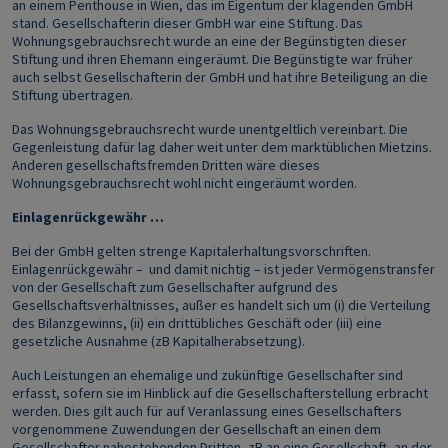
an einem Penthouse in Wien, das im Eigentum der klagenden GmbH
stand. Gesellschafterin dieser GmbH war eine Stiftung. Das
Wohnungsgebrauchsrecht wurde an eine der Begünstigten dieser
Stiftung und ihren Ehemann eingeräumt. Die Begünstigte war früher
auch selbst Gesellschafterin der GmbH und hat ihre Beteiligung an die
Stiftung übertragen.
Das Wohnungsgebrauchsrecht wurde unentgeltlich vereinbart. Die
Gegenleistung dafür lag daher weit unter dem marktüblichen Mietzins.
Anderen gesellschaftsfremden Dritten wäre dieses
Wohnungsgebrauchsrecht wohl nicht eingeräumt worden.
Einlagenrückgewähr …
Bei der GmbH gelten strenge Kapitalerhaltungsvorschriften.
Einlagenrückgewähr – und damit nichtig – ist jeder Vermögenstransfer
von der Gesellschaft zum Gesellschafter aufgrund des
Gesellschaftsverhältnisses, außer es handelt sich um (i) die Verteilung
des Bilanzgewinns, (ii) ein drittübliches Geschäft oder (iii) eine
gesetzliche Ausnahme (zB Kapitalherabsetzung).
Auch Leistungen an ehemalige und zukünftige Gesellschafter sind
erfasst, sofern sie im Hinblick auf die Gesellschafterstellung erbracht
werden. Dies gilt auch für auf Veranlassung eines Gesellschafters
vorgenommene Zuwendungen der Gesellschaft an einen dem
Gesellschafter nahestehenden Dritten, zB an eine Gesellschaft, an der