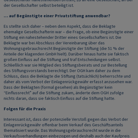
der Gesellschafter selbst beteiligt ist.
… auf Begünstigte einer Privatstiftung anwendbar?
Es stellte sich daher – neben dem Aspekt, dass die Beklagte
ehemalige Gesellschafterin war – die Frage, ob eine Begünstigte einer
Stiftung ein nahestehender Dritter eines Gesellschafters ist. Die
Beklagte war bei Abschluss der Vereinbarung über das
Wohnungsgebrauchsrecht Begünstigte der Stiftung (die 51 % der
Anteile der klagenden GmbH hielt). Darüber hinaus hatte sie faktisch
großen Einfluss auf die Stiftung und traf Entscheidungen selbst.
Schließlich war sie Mitglied des Stiftungsbeirats und zur Bestellung
des Stiftungsvorstands berechtigt. Der OGH kam daher zu dem
Schluss, dass die Beklagte die Stiftung (tatsächlich) beherrschte und
daher als vom Verbot der Einlagenrückgewähr erfasst anzusehen war.
Dass der Beklagten (formal gesehen) als Begünstigter kein
“Einflussrecht” auf die Stiftung zukam, änderte dem OGH zufolge
nichts daran, dass sie faktisch Einfluss auf die Stiftung hatte.
Folgen für die Praxis
Interessant ist, dass der potenzielle Verstoß gegen das Verbot der
Einlagenrückgewähr offenbar beim Verkauf des Geschäftsanteils
thematisiert wurde. Das Wohnungsgebrauchsrecht wurde in die
Verkaufsverhandlungen einbezogen und deshalb auch der Kaufpreis