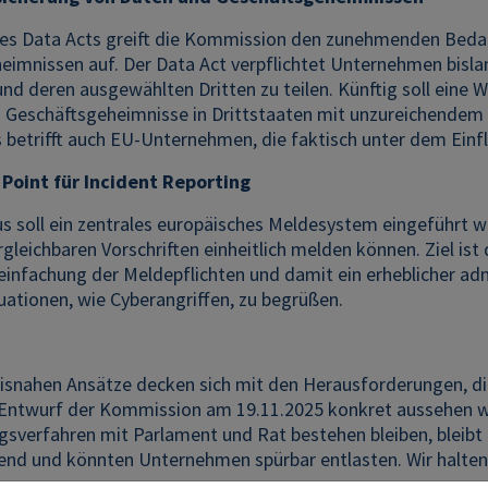
es Data Acts greift die Kommission den zunehmenden Bedar
imnissen auf. Der Data Act verpflichtet Unternehmen bislang
nd deren ausgewählten Dritten zu teilen. Künftig soll eine 
s Geschäftsgeheimnisse in Drittstaaten mit unzureichendem
 betrifft auch EU-Unternehmen, die faktisch unter dem Einf
 Point für Incident Reporting
us soll ein zentrales europäisches Meldesystem eingeführt 
gleichbaren Vorschriften einheitlich melden können. Ziel i
einfachung der Meldepflichten und damit ein erheblicher admi
ationen, wie Cyberangriffen, zu begrüßen.
xisnahen Ansätze decken sich mit den Herausforderungen, die
le Entwurf der Kommission am 19.11.2025 konkret aussehen w
sverfahren mit Parlament und Rat bestehen bleiben, bleibt 
hend und könnten Unternehmen spürbar entlasten. Wir halten