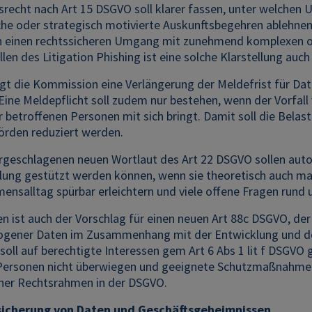
srecht nach Art 15 DSGVO soll klarer fassen, unter welche
he oder strategisch motivierte Auskunftsbegehren ablehnen 
einen rechtssicheren Umgang mit zunehmend komplexen od
llen des Litigation Phishing ist eine solche Klarstellung au
ägt die Kommission eine Verlängerung der Meldefrist für Da
Eine Meldepflicht soll zudem nur bestehen, wenn der Vorfall 
r betroffenen Personen mit sich bringt. Damit soll die Bela
örden reduziert werden.
geschlagenen neuen Wortlaut des Art 22 DSGVO sollen auto
llung gestützt werden können, wenn sie theoretisch auch m
nsalltag spürbar erleichtern und viele offene Fragen rund u
 ist auch der Vorschlag für einen neuen Art 88c DSGVO, der
gener Daten im Zusammenhang mit der Entwicklung und dem
soll auf berechtigte Interessen gem Art 6 Abs 1 lit f DSGVO
Personen nicht überwiegen und geeignete Schutzmaßnahmen b
ner Rechtsrahmen in der DSGVO.
sicherung von Daten und Geschäftsgeheimnissen