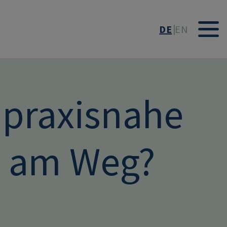
DE
EN
praxisnahe
n am Weg?