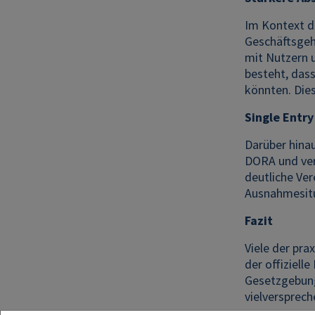
Im Kontext d
Geschäftsgehe
mit Nutzern u
besteht, das
könnten. Dies
Single Entry
Darüber hina
DORA und ver
deutliche Ver
Ausnahmesitu
Fazit
Viele der pra
der offiziel
Gesetzgebung
vielversprec