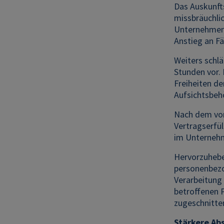
Das Auskunft
missbräuchlic
Unternehmen 
Anstieg an Fä
Weiters schl
Stunden vor. 
Freiheiten de
Aufsichtsbeh
Nach dem vor
Vertragserfü
im Unternehme
Hervorzuheben
personenbezo
Verarbeitung 
betroffenen 
zugeschnitte
Stärkere Ab