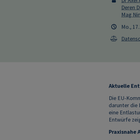
Dr Axel 
Deren D
Mag Nin
Mo., 17
Datensc
Aktuelle En
Die EU-Kommi
darunter die 
eine Entlast
Entwürfe zeig
Praxisnahe 